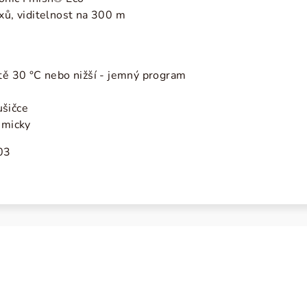
uxů, viditelnost na 300 m
otě 30 °C nebo nižší - jemný program
ušičce
emicky
03