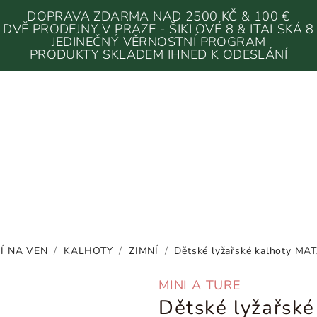
DOPRAVA ZDARMA NAD 2500 KČ & 100 €
DVĚ PRODEJNY V PRAZE - ŠIKLOVÉ 8 & ITALSKÁ 8
JEDINEČNÝ VĚRNOSTNÍ PROGRAM
PRODUKTY SKLADEM IHNED K ODESLÁNÍ
Í NA VEN
/
KALHOTY
/
ZIMNÍ
/
Dětské lyžařské kalhoty M
MINI A TURE
Dětské lyžařsk