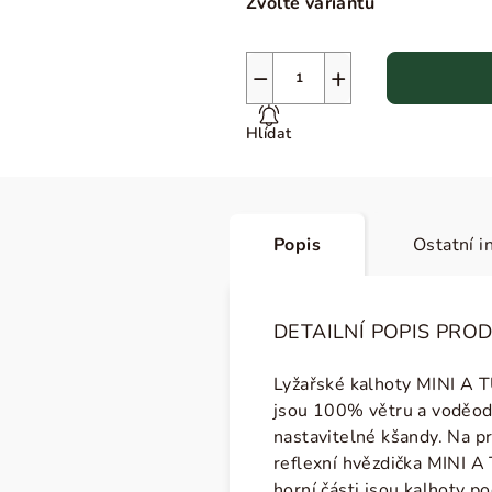
Zvolte variantu
−
+
Hlídat
Popis
Ostatní i
DETAILNÍ POPIS PRO
Lyžařské kalhoty MINI A TU
jsou
100% větru a voděodol
nastavitelné kšandy. Na pr
reflexní hvězdička MINI A
horní části jsou kalhoty 