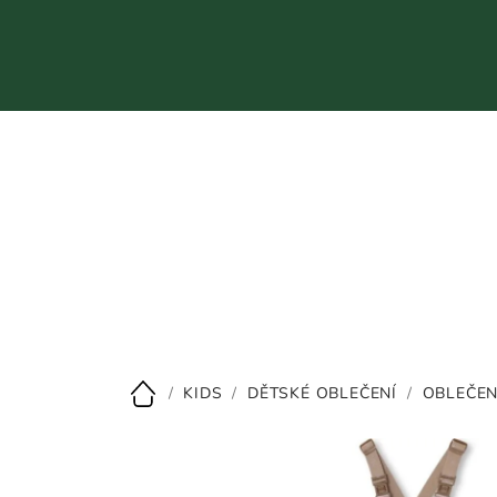
Přejít
na
obsah
CZK
/
KIDS
/
DĚTSKÉ OBLEČENÍ
/
OBLEČEN
Domů