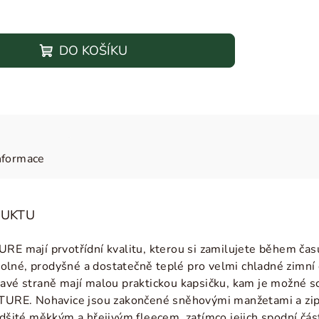
DO KOŠÍKU
nformace
DUKTU
RE mají prvotřídní kvalitu, kterou si zamilujete během času
né, prodyšné a dostatečně teplé pro velmi chladné zimní d
avé straně mají malou praktickou kapsičku, kam je možné sch
 TURE. Nohavice jsou zakončené sněhovými manžetami a zip
podšité měkkým a hřejivým fleecem, zatímco jejich spodní č