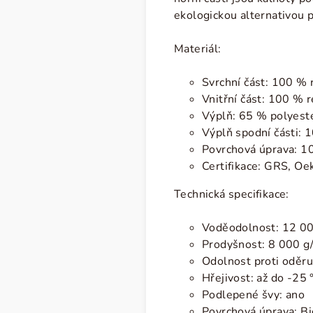
ekologickou alternativou 
Materiál:
Svrchní část: 100 % 
Vnitřní část: 100 % 
Výplň: 65 % polyes
Výplň spodní části:
Povrchová úprava: 1
Certifikace: GRS, O
Technická specifikace:
Voděodolnost: 12 
Prodyšnost: 8 000
g
Odolnost proti oděru
Hřejivost: až do -25 
Podlepené švy: ano
Povrchová úprava: Bi