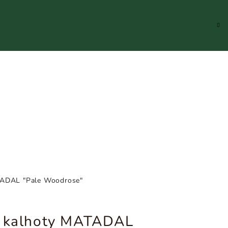
Hledat
Přihlášení
Náku
koší
ATADAL "Pale Woodrose"
é kalhoty MATADAL