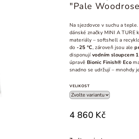
"Pale Woodrose
Na sjezdovce v suchu a teple.
dánské značky MINI A TURE ko
materiály
– softshell a recyk
do
-25 °C
, zároveň jsou ale
p
disponují
vodním sloupcem 
úpravě
Bionic Finish® Eco
maj
snadno se udržují
– mnohdy je
VELIKOST
4 860 Kč