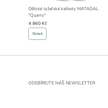
Dětské lyžařské kalhoty MATADAL
"Quarry"
4 860 Kč
Detail
Z
á
ODEBÍREJTE NÁŠ NEWSLETTER
p
a