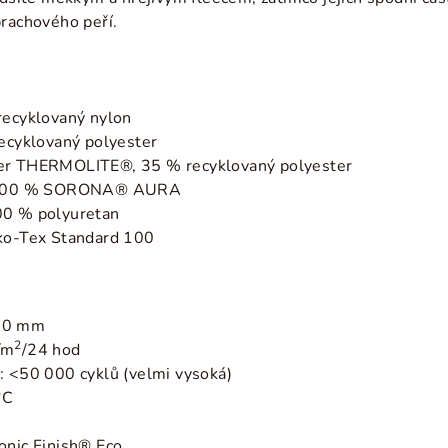
prachového peří.
recyklovaný nylon
recyklovaný polyester
ter THERMOLITE®, 35 % recyklovaný polyester
 100 %
SORONA® AURA
00 % polyuretan
eko-Tex Standard 100
000 mm
2
/m
/24 hod
: <50 000 cyklů (velmi vysoká)
°C
onic Finish® Eco