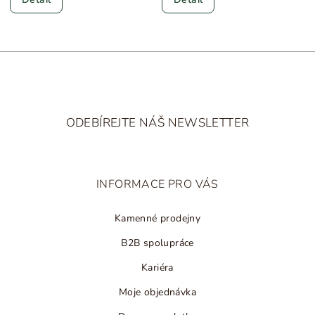
Z
á
ODEBÍREJTE NÁŠ NEWSLETTER
p
a
t
INFORMACE PRO VÁS
í
Kamenné prodejny
B2B spolupráce
Kariéra
Moje objednávka