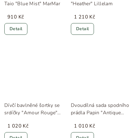
Taio "Blue Mist" MarMar
"Heather" Lillelam
910 Kč
1 210 Kč
Detail
Detail
Dívčí bavlněné šortky se
Dvoudílná sada spodního
srdíčky "Amour Rouge"
prádla Papin "Antique
Konges Sløjd
White" Konges Sløjd
1 020 Kč
1 010 Kč
Detail
Detail