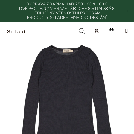
Přejít
DOPRAVA ZDARMA NAD 2500 KČ & 100 €
na
DVĚ PRODEJNY V PRAZE - ŠIKLOVÉ 8 & ITALSKÁ 8
JEDINEČNÝ VĚRNOSTNÍ PROGRAM
obsah
PRODUKTY SKLADEM IHNED K ODESLÁNÍ
Nákupn
Hledat
Přihlášení
košík