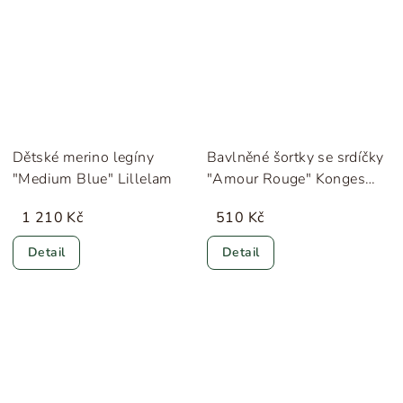
Dětské merino legíny
Bavlněné šortky se srdíčky
"Medium Blue" Lillelam
"Amour Rouge" Konges
Sløjd
1 210 Kč
510 Kč
Detail
Detail