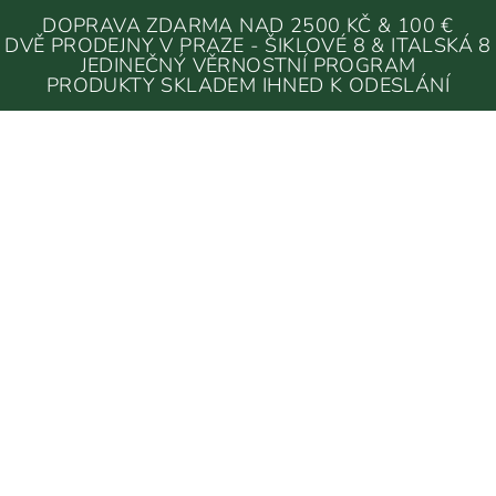
DOPRAVA ZDARMA NAD 2500 KČ & 100 €
DVĚ PRODEJNY V PRAZE - ŠIKLOVÉ 8 & ITALSKÁ 8
JEDINEČNÝ VĚRNOSTNÍ PROGRAM
PRODUKTY SKLADEM IHNED K ODESLÁNÍ
Í KOUSKY
/
OVERALY
/
S DLOUHÝM RUKÁVEM
OVERALY S DLOUHÝM RUKÁVEM