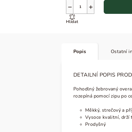
−
+
Hlídat
Popis
Ostatní i
DETAILNÍ POPIS PRO
Pohodlný žebrovaný overa
rozepíná pomocí zipu po c
Měkký, strečový a př
Vysoce kvalitní, drží 
Prodyšný