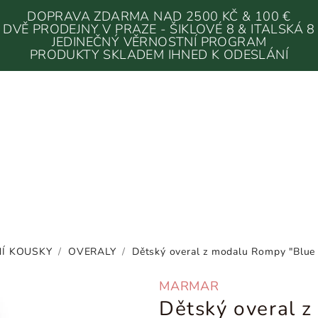
DOPRAVA ZDARMA NAD 2500 KČ & 100 €
DVĚ PRODEJNY V PRAZE - ŠIKLOVÉ 8 & ITALSKÁ 8
JEDINEČNÝ VĚRNOSTNÍ PROGRAM
PRODUKTY SKLADEM IHNED K ODESLÁNÍ
Í KOUSKY
/
OVERALY
/
Dětský overal z modalu Rompy "Blue 
MARMAR
Dětský overal 