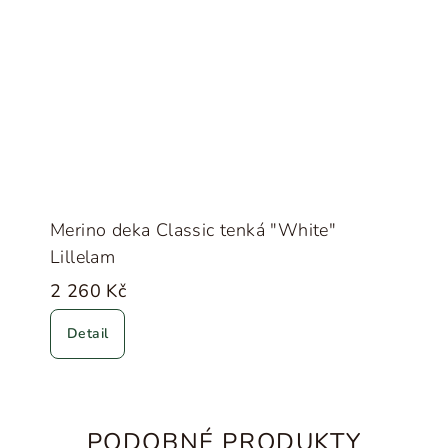
Merino deka Classic tenká "White"
Lillelam
2 260 Kč
Detail
PODOBNÉ PRODUKTY