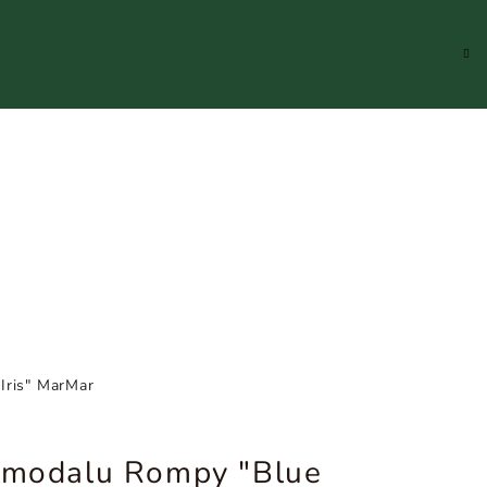
Hledat
Přihlášení
Náku
koší
Iris" MarMar
z modalu Rompy "Blue