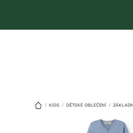
Přejít
na
obsah
CZK
/
KIDS
/
DĚTSKÉ OBLEČENÍ
/
ZÁKLADN
Domů