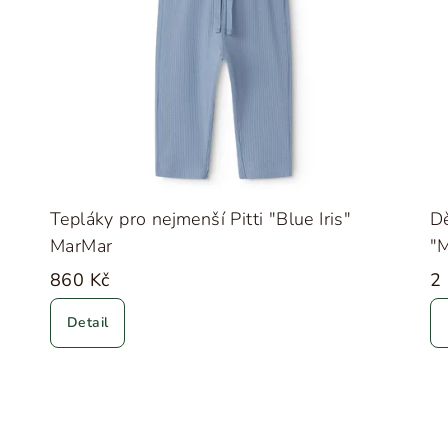
Tepláky pro nejmenší Pitti "Blue Iris"
Dě
MarMar
"M
860 Kč
2
Detail