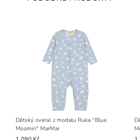
Dětský overal z modalu Ruka "Blue
Dě
Moomin" MarMar
M
1 090 Kč
1