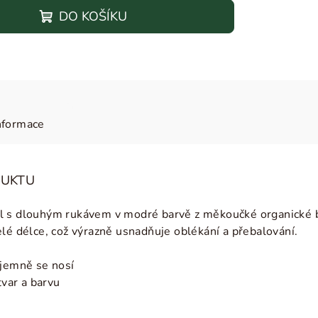
DO KOŠÍKU
nformace
DUKTU
l s dlouhým rukávem v modré barvě z měkoučké o
rganické 
elé délce, což výrazně usnadňuje oblékání a přebalování.
íjemně se nosí
tvar a barvu