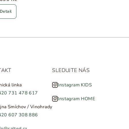
Detail
TAKT
SLEDUJTE NÁS
nická linka
Instagram KIDS
420 731 478 617
Instagram HOME
jna Smíchov / Vinohrady
420 607 308 886
fo@salted.cz