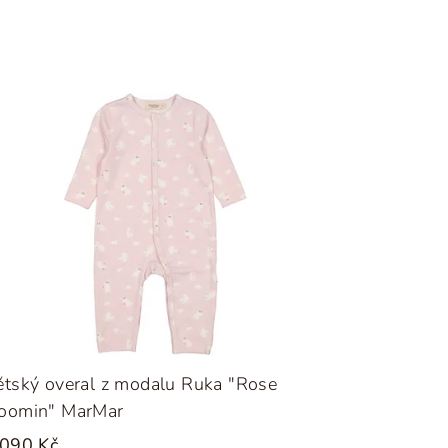
tský overal z modalu Ruka "Rose
oomin" MarMar
 090 Kč