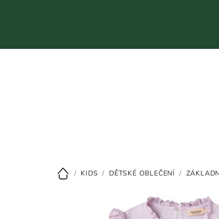
Přejít
na
obsah
CZK
/
KIDS
/
DĚTSKÉ OBLEČENÍ
/
ZÁKLADN
Domů