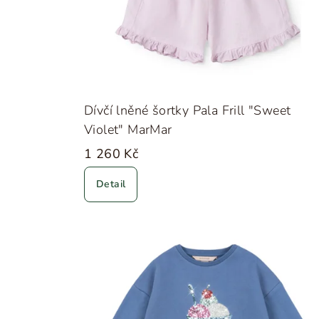
Dívčí lněné šortky Pala Frill "Sweet
Violet" MarMar
1 260 Kč
Detail