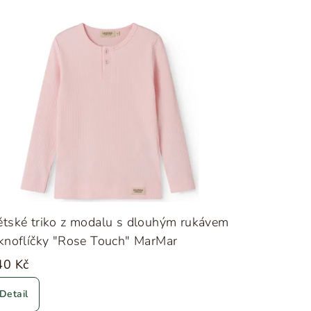
tské triko z modalu s dlouhým rukávem
knoflíčky "Rose Touch" MarMar
40 Kč
Detail