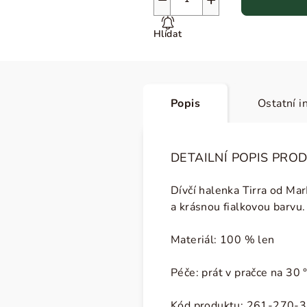
Hlídat
Popis
Ostatní i
DETAILNÍ POPIS PRO
Dívčí halenka
Tirra
od MarM
a krásnou fialkovou barvu.
Materiál: 100 % len
Péče:
prát v pračce na 30 °
Kód produktu:
261-270-3