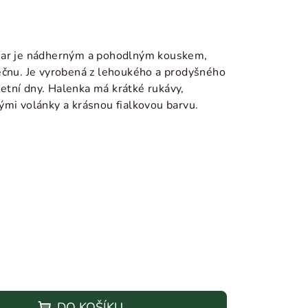
Mar je nádherným a pohodlným kouskem,
ečnu. Je vyrobená z lehoukého a prodyšného
 letní dny. Halenka má krátké rukávy,
ými volánky a krásnou fialkovou barvu.
DO KOŠÍKU