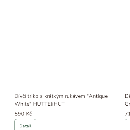
Dívčí triko s krátkým rukávem "Antique
Dě
White" HUTTEliHUT
G
590 Kč
7
Detail