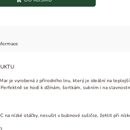
nformace
DUKTU
ar je vyrobená z přírodního lnu, který je ideální na teplejš
 Perfektně se hodí k džínám, šortkám, sukním i na slavnostní 
C na nízké otáčky, nesušit v bubnové sušičce, žehlit při nízk
2