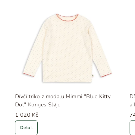
Dívčí triko z modalu Mimmi "Blue Kitty
Dě
Dot" Konges Sløjd
a 
1 020 Kč
7
Detail