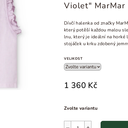
Violet" MarMar
Dívčí halenka od značky Mar
který potěší každou malou sl
lnu, který je ideální na horké
stojáček u krku zdobený jemn
VELIKOST
1 360 Kč
Zvolte variantu
−
+