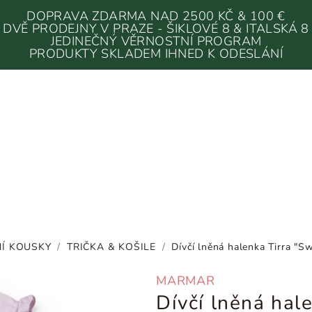
DOPRAVA ZDARMA NAD 2500 KČ & 100 €
DVĚ PRODEJNY V PRAZE - ŠIKLOVÉ 8 & ITALSKÁ 8
JEDINEČNÝ VĚRNOSTNÍ PROGRAM
PRODUKTY SKLADEM IHNED K ODESLÁNÍ
Í KOUSKY
/
TRIČKA & KOŠILE
/
Dívčí lněná halenka Tirra "S
MARMAR
Dívčí lněná hal