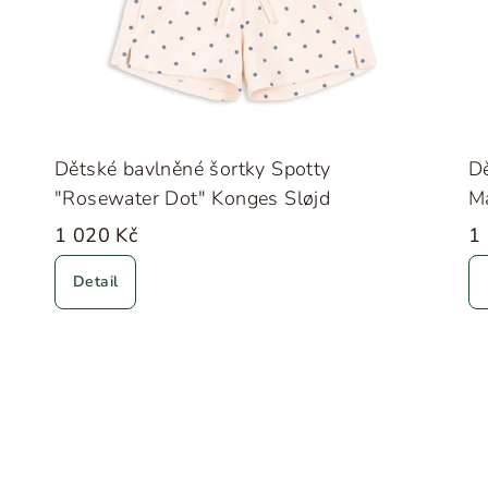
Dětské bavlněné šortky Spotty
Dě
"Rosewater Dot" Konges Sløjd
M
1 020 Kč
1
Detail