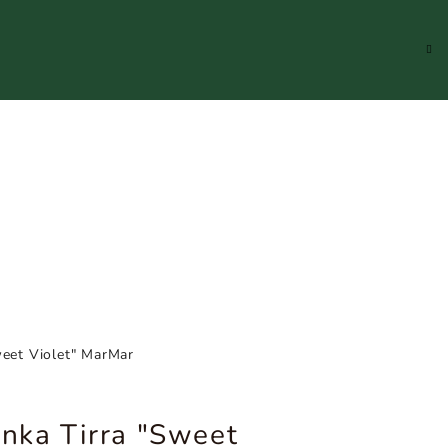
Hledat
Přihlášení
Náku
koší
weet Violet" MarMar
enka Tirra "Sweet