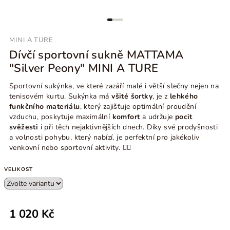
MINI A TURE
Dívčí sportovní sukně MATTAMA
"Silver Peony" MINI A TURE
Sportovní sukýnka, ve které zazáří malé i větší slečny nejen na
tenisovém kurtu. Sukýnka má
všité šortky
, je z
lehkého
funkčního materiálu
, který zajišťuje optimální proudění
vzduchu, poskytuje maximální
komfort
a udržuje
pocit
svěžesti
i při těch nejaktivnějších dnech. Díky své prodyšnosti
a volnosti pohybu, který nabízí, je perfektní pro jakékoliv
venkovní nebo sportovní aktivity.
🏃‍♀️
VELIKOST
1 020 Kč