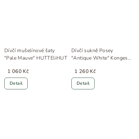
Dívčí mušelínové šaty
Dívčí sukně Posey
"Pale Mauve" HUTTEliHUT
"Antique White" Konges
Sløjd
1 060 Kč
1 260 Kč
Detail
Detail