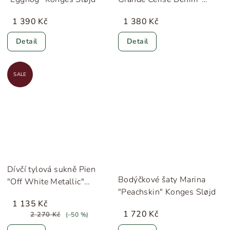
Konges Sløjd
1 390 Kč
1 380 Kč
Detail
Detail
SALE
Dívčí tylová sukně Pien
Bodýčkové šaty Marina
"Off White Metallic"
"Peachskin" Konges Sløjd
Donsje
1 135 Kč
1 720 Kč
2 270 Kč
(–50 %)