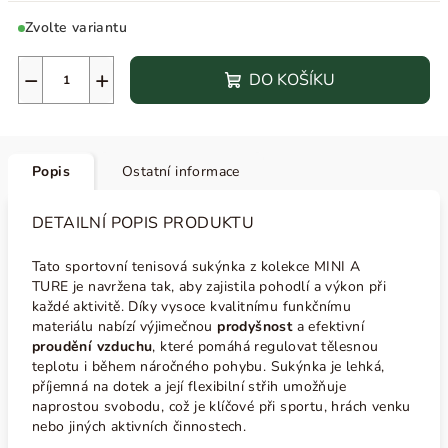
Zvolte variantu
−
+
DO KOŠÍKU
Popis
Ostatní informace
DETAILNÍ POPIS PRODUKTU
Tato sportovní tenisová sukýnka z kolekce
MINI A
TURE
je navržena tak, aby zajistila pohodlí a výkon při
každé aktivitě. Díky vysoce kvalitnímu funkčnímu
materiálu nabízí výjimečnou
prodyšnost
a efektivní
proudění vzduchu
, které pomáhá regulovat tělesnou
teplotu i během náročného pohybu. Sukýnka je lehká,
příjemná na dotek a její flexibilní střih umožňuje
naprostou svobodu,
což je klíčové při sportu, hrách venku
nebo jiných aktivních činnostech.