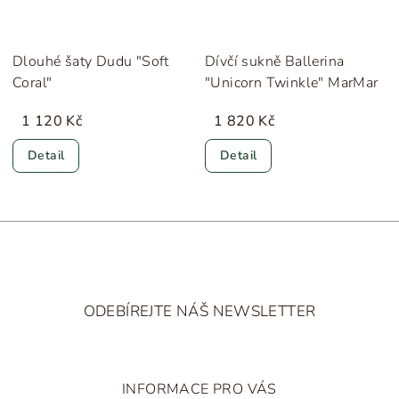
Dlouhé šaty Dudu "Soft
Dívčí sukně Ballerina
Coral"
"Unicorn Twinkle" MarMar
1 120 Kč
1 820 Kč
Detail
Detail
Z
á
ODEBÍREJTE NÁŠ NEWSLETTER
p
a
t
INFORMACE PRO VÁS