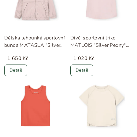
Dětská lehounká sportovní
Dívčí sportovní triko
bunda MATASLA "Silver
MATLOIS "Silver Peony"
Peony" MINI A TURE
MINI A TURE
1 650 Kč
1 020 Kč
Detail
Detail