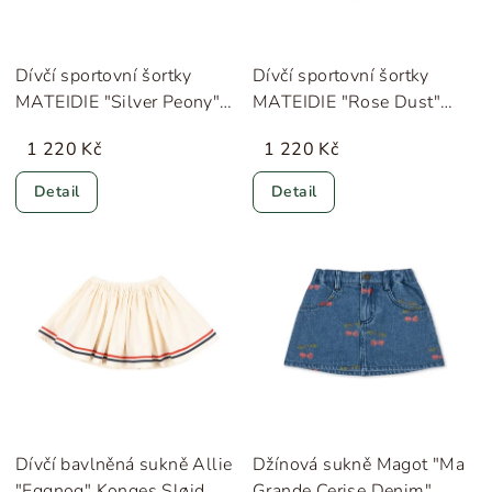
Dívčí sportovní šortky
Dívčí sportovní šortky
MATEIDIE "Silver Peony"
MATEIDIE "Rose Dust"
MINI A TURE
MINI A TURE
1 220 Kč
1 220 Kč
Detail
Detail
Dívčí bavlněná sukně Allie
Džínová sukně Magot "Ma
"Eggnog" Konges Sløjd
Grande Cerise Denim"