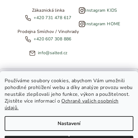
Zákaznická linka
Instagram KIDS
+420 731 478 617
Instagram HOME
Prodejna Smíchov / Vinohrady
+420 607 308 886
info@salted.cz
NOVINKY ZE SALTED
Používáme soubory cookies
, abychom Vám umožnili
pohodlné prohlížení webu a díky analýze provozu webu
Copyright 2026
SALTED
. Všechna práva vyhrazena.
Upravit
neustále zlepšovali jeho funkce, výkon a použitelnost.
nastavení cookies
Zjistěte více informací o
Ochraně vašich osobních
Toužíte dostávat novinky z
údajů.
Salted Kids
Vytvořil Shoptet
|
Tomáš Gánoci
Salted Home
Nastavení
Salted Kids & Home