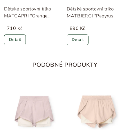
Dětské sportovní tílko
Dětské sportovní triko
MATCAPRI "Orange
MATBJERGI "Papyrus
Ginger" MINI A TURE
White" MINI A TURE
710 Kč
890 Kč
Detail
Detail
PODOBNÉ PRODUKTY