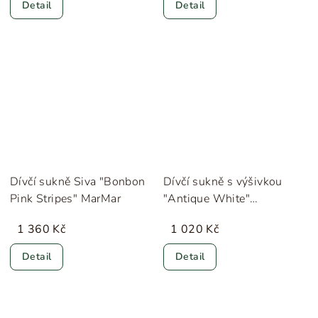
Detail
Detail
Dívčí sukně Siva "Bonbon
Dívčí sukně s výšivkou
Pink Stripes" MarMar
"Antique White"
HUTTEliHUT
1 360 Kč
1 020 Kč
Detail
Detail