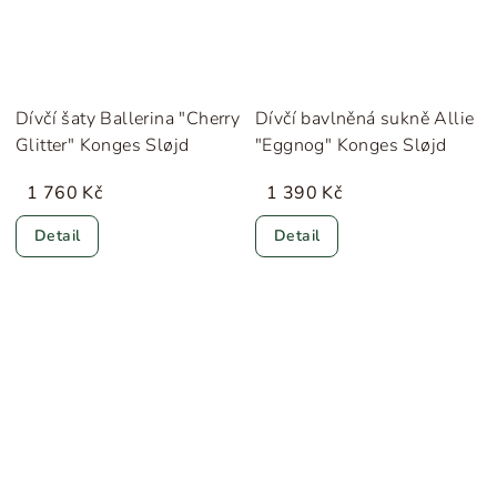
Dívčí šaty Ballerina "Cherry
Dívčí bavlněná sukně Allie
Glitter" Konges Sløjd
"Eggnog" Konges Sløjd
1 760 Kč
1 390 Kč
Detail
Detail