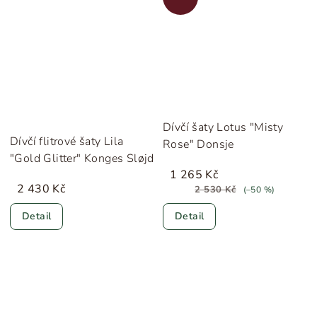
Dívčí šaty Lotus "Misty
Dívčí flitrové šaty Lila
Rose" Donsje
"Gold Glitter" Konges Sløjd
1 265 Kč
2 430 Kč
2 530 Kč
(–50 %)
Detail
Detail