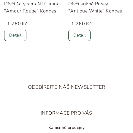
Dívčí šaty s mašlí Cianna
Dívčí sukně Posey
"Amour Rouge" Konges
"Antique White" Konges
Sløjd
Sløjd
1 760 Kč
1 260 Kč
Detail
Detail
Z
á
ODEBÍREJTE NÁŠ NEWSLETTER
p
a
t
INFORMACE PRO VÁS
í
Kamenné prodejny