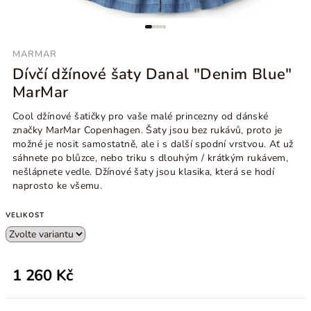
MARMAR
Dívčí džínové šaty Danal "Denim Blue"
MarMar
Cool džínové šatičky pro vaše malé princezny od dánské
značky MarMar Copenhagen. Šaty jsou bez rukávů, proto je
možné je nosit samostatně, ale i s další spodní vrstvou.
Ať už
sáhnete po blůzce, nebo triku s dlouhým / krátkým rukávem,
nešlápnete vedle. Džínové šaty jsou klasika, která se hodí
naprosto ke všemu.
VELIKOST
1 260 Kč