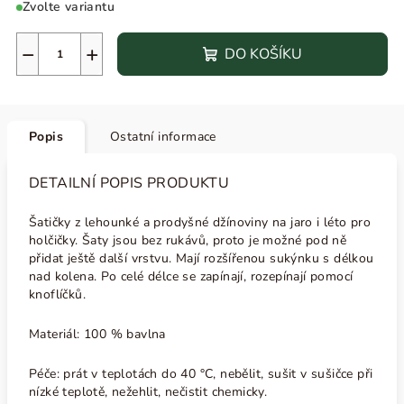
Zvolte variantu
−
+
DO KOŠÍKU
Popis
Ostatní informace
DETAILNÍ POPIS PRODUKTU
Šatičky z lehounké a prodyšné džínoviny na jaro i léto pro
holčičky. Šaty jsou bez rukávů, proto je možné pod ně
přidat ještě další vrstvu. Mají rozšířenou sukýnku s délkou
nad kolena. Po celé délce se zapínají, rozepínají pomocí
knoflíčků.
Materiál: 100 % bavlna
Péče: prát v teplotách do 40 °C, nebělit, sušit v sušičce při
nízké teplotě, nežehlit, nečistit chemicky.