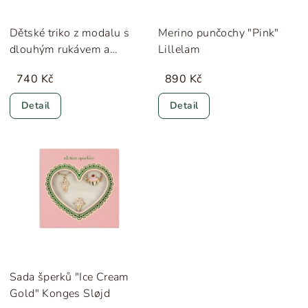
Dětské triko z modalu s
Merino punčochy "Pink"
dlouhým rukávem a
Lillelam
knoflíčky "Rose Touch"
740 Kč
890 Kč
MarMar
Detail
Detail
Sada šperků "Ice Cream
Gold" Konges Sløjd