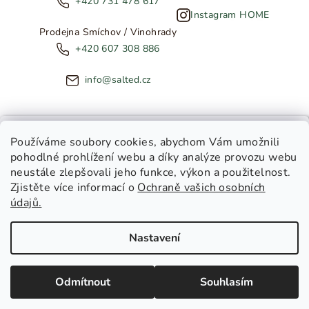
+420 731 478 617
Instagram HOME
Prodejna Smíchov / Vinohrady
+420 607 308 886
info@salted.cz
NOVINKY ZE SALTED
Používáme soubory cookies
, abychom Vám umožnili
pohodlné prohlížení webu a díky analýze provozu webu
Copyright 2026
SALTED
. Všechna práva vyhrazena.
Upravit
neustále zlepšovali jeho funkce, výkon a použitelnost.
nastavení cookies
Zjistěte více informací o
Ochraně vašich osobních
Toužíte dostávat novinky z
údajů.
Salted Kids
Vytvořil Shoptet
|
Tomáš Gánoci
Salted Home
Nastavení
Salted Kids & Home
Chci být v obraze!
Odmítnout
Souhlasím
Zásady zpracování osobních údajů