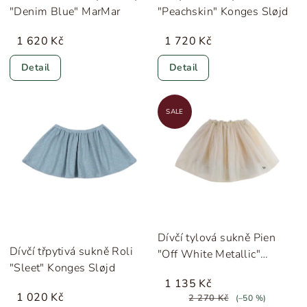
"Denim Blue" MarMar
"Peachskin" Konges Sløjd
1 620 Kč
1 720 Kč
Detail
Detail
SALE
Dívčí tylová sukně Pien
Dívčí třpytivá sukně Roli
"Off White Metallic"
"Sleet" Konges Sløjd
Donsje
1 135 Kč
1 020 Kč
2 270 Kč
(–50 %)