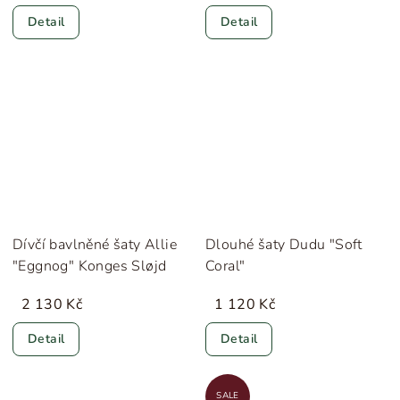
Detail
Detail
Dívčí bavlněné šaty Allie
Dlouhé šaty Dudu "Soft
"Eggnog" Konges Sløjd
Coral"
2 130 Kč
1 120 Kč
Detail
Detail
SALE