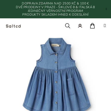
Přejít
DOPRAVA ZDARMA NAD 2500 KČ & 100 €
na
DVĚ PRODEJNY V PRAZE - ŠIKLOVÉ 8 & ITALSKÁ 8
JEDINEČNÝ VĚRNOSTNÍ PROGRAM
obsah
PRODUKTY SKLADEM IHNED K ODESLÁNÍ
Nákupn
Hledat
Přihlášení
košík