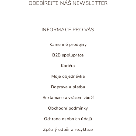
á
u
ODEBÍREJTE NÁŠ NEWSLETTER
p
a
t
INFORMACE PRO VÁS
í
Kamenné prodejny
B2B spolupráce
Kariéra
Moje objednávka
Doprava a platba
Reklamace a vrácení zboží
Obchodní podmínky
Ochrana osobních údajů
Zpětný odběr a recyklace