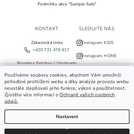
Podmínky akce "Sample Sale"
KONTAKT
SLEDUJTE NÁS
Zákaznická linka
Instagram KIDS
+420 731 478 617
Instagram HOME
Prodejna Smíchov / Vinohrady
+420 607 308 886
NOVINKY ZE SALTED
Používáme soubory cookies
, abychom Vám umožnili
pohodlné prohlížení webu a díky analýze provozu webu
info@salted.cz
neustále zlepšovali jeho funkce, výkon a použitelnost.
Zjistěte více informací o
Ochraně vašich osobních
Toužíte dostávat novinky z
údajů.
Salted Kids
Salted Home
Nastavení
Salted Kids & Home
Copyright 2026
SALTED
. Všechna práva vyhrazena.
Upravit
nastavení cookies
Chci být v obraze!