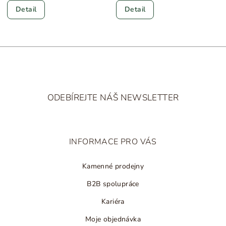
Detail
Detail
Z
á
ODEBÍREJTE NÁŠ NEWSLETTER
p
a
t
INFORMACE PRO VÁS
í
Kamenné prodejny
B2B spolupráce
Kariéra
Moje objednávka