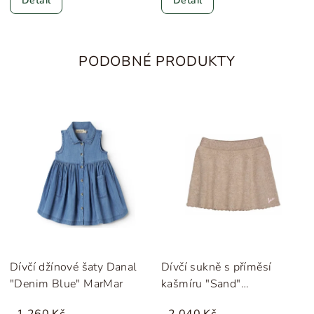
Detail
Detail
PODOBNÉ PRODUKTY
Dívčí džínové šaty Danal
Dívčí sukně s příměsí
"Denim Blue" MarMar
kašmíru "Sand"
Copenhagen Colors