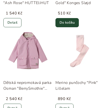
"Ash Rose" HUTTEliHUT
Gold" Konges Sløjd
1 540 Kč
510 Kč
Detail
Do košíku
Dětská nepromokavá parka
Merino punčochy "Pink"
Osman "BerrySmothie"
Lillelam
MarMar
2 540 Kč
890 Kč