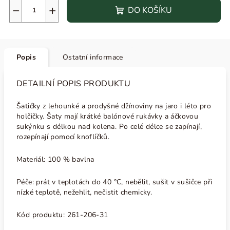
−
+
DO KOŠÍKU
Popis
Ostatní informace
DETAILNÍ POPIS PRODUKTU
Šatičky z lehounké a prodyšné džínoviny na jaro i léto pro
holčičky. Šaty mají krátké balónové rukávky a áčkovou
sukýnku s délkou nad kolena. Po celé délce se zapínají,
rozepínají pomocí knoflíčků.
Materiál: 100 % bavlna
Péče: prát v teplotách do 40 °C, nebělit, sušit v sušičce při
nízké teplotě, nežehlit, nečistit chemicky.
Kód produktu:
261-206-31