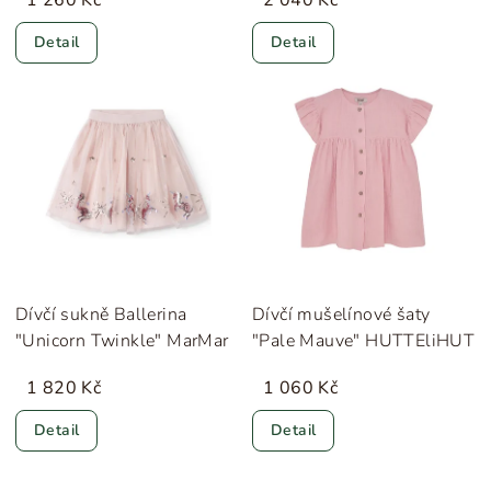
1 260 Kč
2 040 Kč
Detail
Detail
Dívčí sukně Ballerina
Dívčí mušelínové šaty
"Unicorn Twinkle" MarMar
"Pale Mauve" HUTTEliHUT
1 820 Kč
1 060 Kč
Detail
Detail