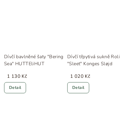
Dívčí bavlněné šaty "Bering
Dívčí třpytivá sukně Roli
Sea" HUTTEliHUT
"Sleet" Konges Sløjd
1 130 Kč
1 020 Kč
Detail
Detail