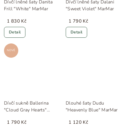
Dívčí lněné šaty Danita
Dívčí lněné šaty Dalani
Frill "White" MarMar
"Sweet Violet" MarMar
1 830 Kč
1 790 Kč
Detail
Detail
NOVÉ
Dívčí sukně Ballerina
Dlouhé šaty Dudu
"Cloud Gray Hearts"
"Heavenly Blue" MarMar
MarMar
1 790 Kč
1 120 Kč