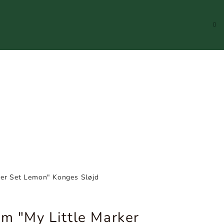
Hledat
Přihlášení
Náku
koší
ker Set Lemon" Konges Sløjd
em "My Little Marker