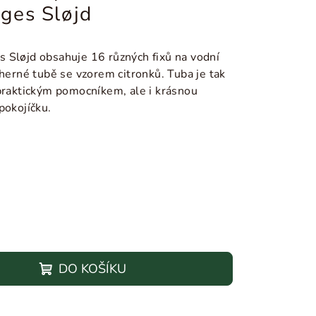
ges Sløjd
 Sløjd obsahuje 16 různých fixů na vodní
dherné tubě se vzorem citronků. Tuba je tak
 praktickým pomocníkem, ale i krásnou
pokojíčku.
DO KOŠÍKU