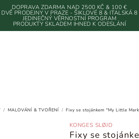
DOPRAVA ZDARMA NAD 2500 KČ & 100 €
DVĚ PRODEJNY V PRAZE - ŠIKLOVÉ 8 & ITALSKÁ 8
JEDINEČNÝ VĚRNOSTNÍ PROGRAM
PRODUKTY SKLADEM IHNED K ODESLÁNÍ
Y
/
MALOVÁNÍ & TVOŘENÍ
/
Fixy se stojánkem "My Little Mar
KONGES SLØJD
Fixy se stojánk