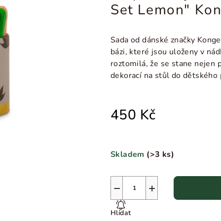
Set Lemon" Kon
Sada od dánské značky Konges
bázi, které jsou uloženy v ná
roztomilá, že se stane nejen
dekorací na stůl do dětského 
450 Kč
Skladem
(
>3 ks
)
−
+
Hlídat