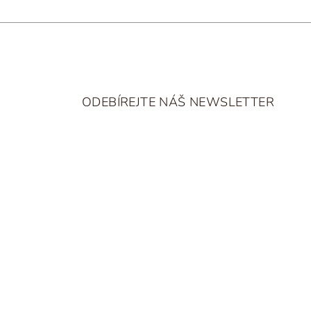
Z
á
ODEBÍREJTE NÁŠ NEWSLETTER
p
a
t
í