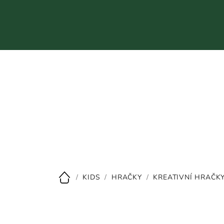
Přejít
na
obsah
CZK
/
KIDS
/
HRAČKY
/
KREATIVNÍ HRAČK
Domů