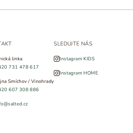
TAKT
SLEDUJTE NÁS
nická linka
Instagram KIDS
420 731 478 617
Instagram HOME
jna Smíchov / Vinohrady
420 607 308 886
fo@salted.cz