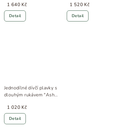
1 640 Kč
1 520 Kč
Detail
Detail
Jednodílné dívčí plavky s
dlouhým rukávem "Ash
Rose" HUTTEliHUT
1 020 Kč
Detail