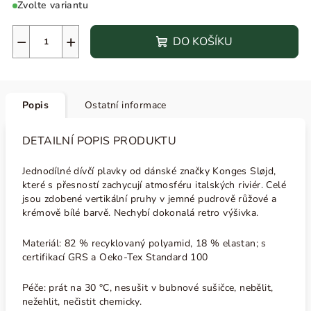
Zvolte variantu
−
+
DO KOŠÍKU
Popis
Ostatní informace
DETAILNÍ POPIS PRODUKTU
Jednodílné dívčí plavky od dánské značky Konges Sløjd,
které s přesností zachycují atmosféru italských riviér. Celé
jsou zdobené vertikální pruhy v jemné
pudrově růžové a
krémově bílé barvě. Nechybí dokonalá retro výšivka.
Materiál: 82 % recyklovaný polyamid, 18 % elastan; s
certifikací GRS a Oeko-Tex Standard 100
Péče: prát na 30 °C, nesušit v bubnové sušičce, nebělit,
nežehlit, nečistit chemicky.