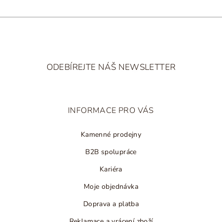
Z
á
ODEBÍREJTE NÁŠ NEWSLETTER
p
a
t
INFORMACE PRO VÁS
í
Kamenné prodejny
B2B spolupráce
Kariéra
Moje objednávka
Doprava a platba
Reklamace a vrácení zboží