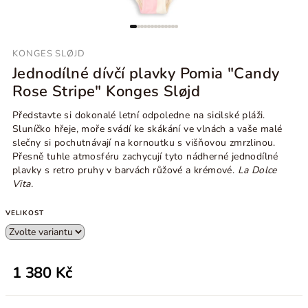
KONGES SLØJD
Jednodílné dívčí plavky Pomia "Candy
Rose Stripe" Konges Sløjd
Představte si dokonalé letní odpoledne na sicilské pláži.
Sluníčko hřeje, moře svádí ke skákání ve vlnách a vaše malé
slečny si pochutnávají na kornoutku s višňovou zmrzlinou.
Přesně tuhle atmosféru zachycují tyto nádherné jednodílné
plavky s retro pruhy v barvách růžové a krémové.
La Dolce
Vita.
VELIKOST
1 380 Kč