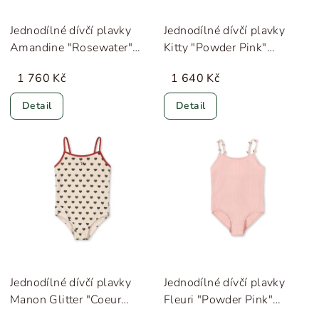
Jednodílné dívčí plavky
Jednodílné dívčí plavky
Amandine "Rosewater"
Kitty "Powder Pink"
Konges Sløjd
Konges Sløjd
1 760 Kč
1 640 Kč
Detail
Detail
Jednodílné dívčí plavky
Jednodílné dívčí plavky
Manon Glitter "Coeur
Fleuri "Powder Pink"
Eclipse" Konges Sløjd
Konges Sløjd