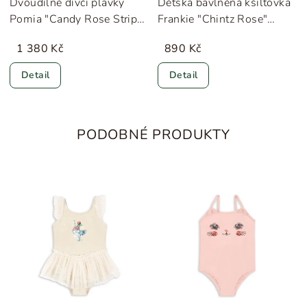
Dvoudílné dívčí plavky
Dětská bavlněná kšiltovka
Pomia "Candy Rose Stripe"
Frankie "Chintz Rose"
Konges Sløjd
Konges Sløjd
1 380 Kč
890 Kč
Detail
Detail
PODOBNÉ PRODUKTY