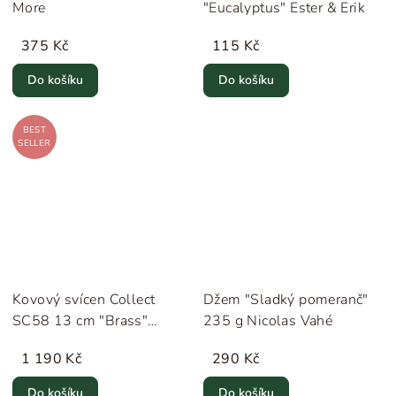
More
"Eucalyptus" Ester & Erik
375 Kč
115 Kč
Do košíku
Do košíku
BEST
SELLER
Kovový svícen Collect
Džem "Sladký pomeranč"
SC58 13 cm "Brass"
235 g Nicolas Vahé
&Tradition
1 190 Kč
290 Kč
Do košíku
Do košíku