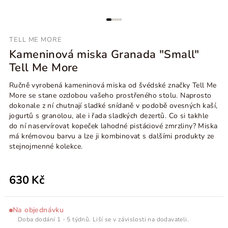
TELL ME MORE
Kameninová miska Granada "Small"
Tell Me More
Ručně vyrobená kameninová miska od švédské značky Tell Me
More se stane ozdobou vašeho prostřeného stolu. Naprosto
dokonale z ní chutnají sladké snídaně v podobě ovesných kaší,
jogurtů s granolou, ale i řada sladkých dezertů. Co si takhle
do ní naservírovat kopeček lahodné pistáciové zmrzliny? Miska
má krémovou barvu a lze ji kombinovat s dalšími produkty ze
stejnojmenné kolekce.
630 Kč
Na objednávku
Doba dodání 1 - 5 týdnů. Liší se v závislosti na dodavateli.