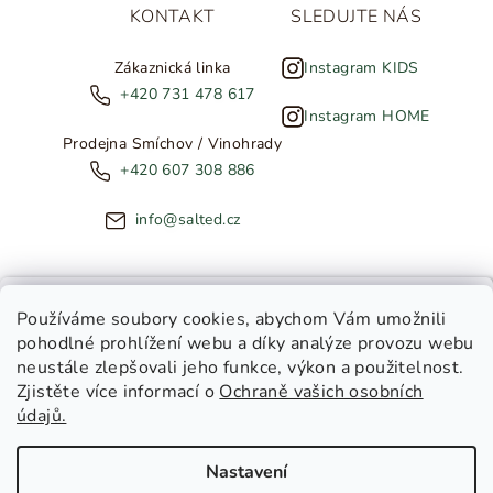
KONTAKT
SLEDUJTE NÁS
Zákaznická linka
Instagram KIDS
+420 731 478 617
Instagram HOME
Prodejna Smíchov / Vinohrady
+420 607 308 886
info@salted.cz
NOVINKY ZE SALTED
Používáme soubory cookies
, abychom Vám umožnili
pohodlné prohlížení webu a díky analýze provozu webu
Copyright 2026
SALTED
. Všechna práva vyhrazena.
Upravit
neustále zlepšovali jeho funkce, výkon a použitelnost.
nastavení cookies
Zjistěte více informací o
Ochraně vašich osobních
Toužíte dostávat novinky z
údajů.
Salted Kids
Vytvořil Shoptet
|
Tomáš Gánoci
Salted Home
Nastavení
Salted Kids & Home