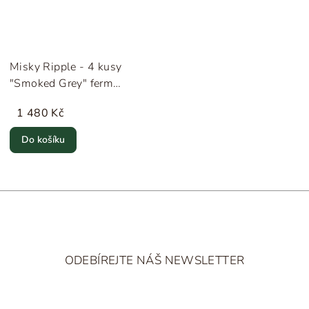
Misky Ripple - 4 kusy
"Smoked Grey" ferm
LIVING
1 480 Kč
Do košíku
Z
á
ODEBÍREJTE NÁŠ NEWSLETTER
p
a