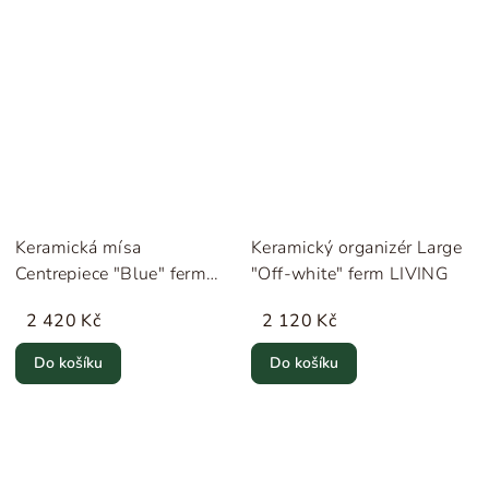
Keramická mísa
Keramický organizér Large
Centrepiece "Blue" ferm
"Off-white" ferm LIVING
LIVING
2 420 Kč
2 120 Kč
Do košíku
Do košíku