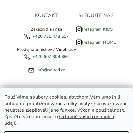
KONTAKT
SLEDUJTE NÁS
Zákaznická linka
Instagram KIDS
+420 731 478 617
Instagram HOME
Prodejna Smíchov / Vinohrady
+420 607 308 886
info@salted.cz
NOVINKY ZE SALTED
Používáme soubory cookies
, abychom Vám umožnili
pohodlné prohlížení webu a díky analýze provozu webu
Copyright 2026
SALTED
. Všechna práva vyhrazena.
Upravit
neustále zlepšovali jeho funkce, výkon a použitelnost.
nastavení cookies
Zjistěte více informací o
Ochraně vašich osobních
Toužíte dostávat novinky z
údajů.
Salted Kids
Vytvořil Shoptet
|
Tomáš Gánoci