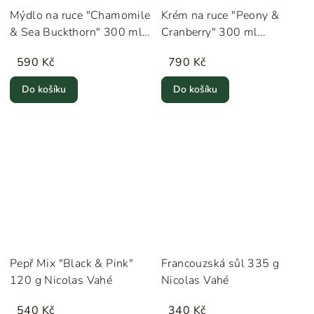
Mýdlo na ruce "Chamomile
Krém na ruce "Peony &
& Sea Buckthorn" 300 ml
Cranberry" 300 ml
Humdakin
Humdakin
590 Kč
790 Kč
Do košíku
Do košíku
Pepř Mix "Black & Pink"
Francouzská sůl 335 g
120 g Nicolas Vahé
Nicolas Vahé
540 Kč
340 Kč