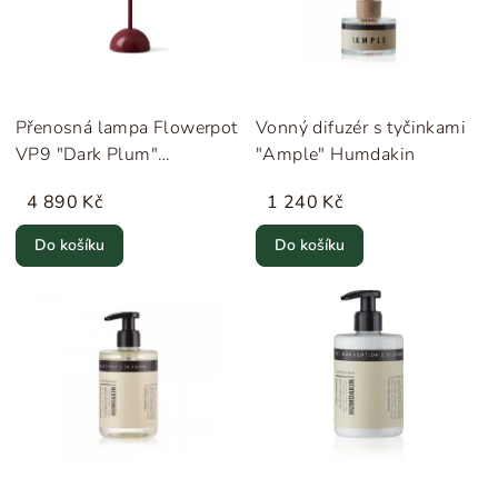
Přenosná lampa Flowerpot
Vonný difuzér s tyčinkami
VP9 "Dark Plum"
"Ample" Humdakin
&Tradition
4 890 Kč
1 240 Kč
Do košíku
Do košíku