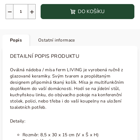
−
+
DO KOŠÍKU
Popis
Ostatní informace
DETAILNÍ POPIS PRODUKTU
Oválná nádoba / mísa ferm LIVING je vyrobená ručně z
glazované keramiky. Svým tvarem a proplétaným
designem připomíná tkaný košík. Mísa je multifunkčním
doplňkem do vaší domácnosti. Hodí se na jídelní stůl,
kuchyňskou linku, do obývacího pokoje na konferenční
stolek, polici, nebo třeba i do vaší koupelny na uložení
toaletních potřeb.
Detaily:
Rozměr: 8,5 x 30 x 15 cm (V x Š x H)