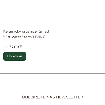
Keramický organizér Small
"Off-white" ferm LIVING
1 720 Kč
Do košíku
Z
á
ODEBÍREJTE NÁŠ NEWSLETTER
p