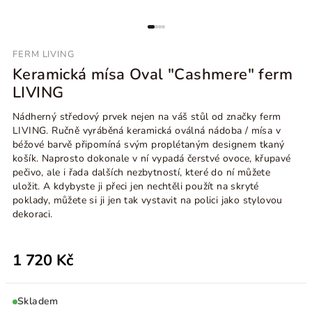
FERM LIVING
Keramická mísa Oval "Cashmere" ferm
LIVING
Nádherný středový prvek nejen na váš stůl od značky ferm
LIVING. Ručně vyráběná keramická oválná nádoba / mísa v
béžové barvě připomíná svým proplétaným designem tkaný
košík. Naprosto dokonale v ní vypadá čerstvé ovoce, křupavé
pečivo, ale i řada dalších nezbytností, které do ní můžete
uložit. A kdybyste ji přeci jen nechtěli použít na skryté
poklady, můžete si ji jen tak vystavit na polici jako stylovou
dekoraci.
1 720 Kč
Skladem