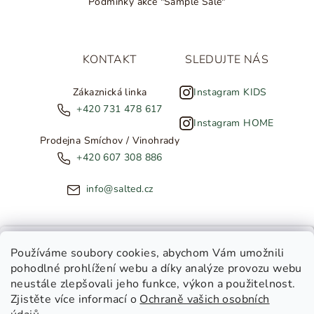
Podmínky akce "Sample Sale"
KONTAKT
SLEDUJTE NÁS
Zákaznická linka
Instagram KIDS
+420 731 478 617
Instagram HOME
Prodejna Smíchov / Vinohrady
+420 607 308 886
info@salted.cz
NOVINKY ZE SALTED
Používáme soubory cookies
, abychom Vám umožnili
pohodlné prohlížení webu a díky analýze provozu webu
Copyright 2026
SALTED
. Všechna práva vyhrazena.
Upravit
neustále zlepšovali jeho funkce, výkon a použitelnost.
nastavení cookies
Zjistěte více informací o
Ochraně vašich osobních
Toužíte dostávat novinky z