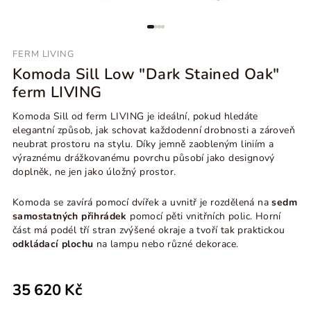
FERM LIVING
Komoda Sill Low "Dark Stained Oak"
ferm LIVING
Komoda Sill od ferm LIVING je ideální, pokud hledáte
elegantní způsob, jak schovat každodenní drobnosti a zároveň
neubrat prostoru na stylu. Díky jemně zaobleným liniím a
výraznému drážkovanému povrchu působí jako designový
doplněk, ne jen jako úložný prostor.
Komoda se zavírá pomocí dvířek a uvnitř je rozdělená na
sedm
samostatných přihrádek
pomocí pěti vnitřních polic. Horní
část
má podél tří stran zvýšené okraje a tvoří tak praktickou
odkládací plochu
na lampu nebo různé dekorace.
35 620 Kč