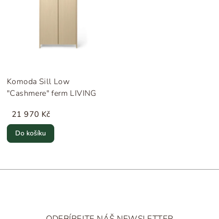
Komoda Sill Low
"Cashmere" ferm LIVING
21 970 Kč
Do košíku
Z
á
ODEBÍREJTE NÁŠ NEWSLETTER