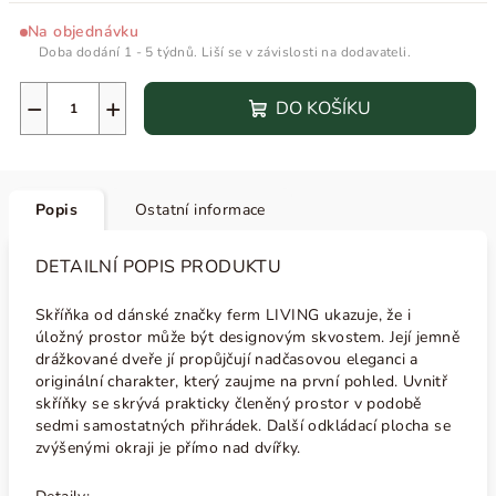
Na objednávku
Doba dodání 1 - 5 týdnů. Liší se v závislosti na dodavateli.
−
+
DO KOŠÍKU
Popis
Ostatní informace
DETAILNÍ POPIS PRODUKTU
Skříňka od dánské značky ferm LIVING ukazuje, že i
úložný prostor může být designovým skvostem. Její jemně
drážkované dveře jí propůjčují nadčasovou eleganci a
originální charakter, který zaujme na první pohled. Uvnitř
skříňky se skrývá prakticky členěný prostor v podobě
sedmi samostatných přihrádek. Další odkládací plocha se
zvýšenými okraji je přímo nad dvířky.