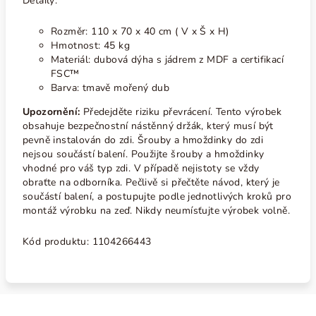
Detaily:
Rozměr: 110 x 70 x 40 cm ( V x Š x H)
Hmotnost: 45 kg
Materiál: dubová dýha s jádrem z MDF a certifikací
FSC™
Barva: tmavě mořený dub
Upozornění:
Předejděte riziku převrácení. Tento výrobek
obsahuje bezpečnostní nástěnný držák, který musí být
pevně instalován do zdi. Šrouby a hmoždinky do zdi
nejsou součástí balení. Použijte šrouby a hmoždinky
vhodné pro váš typ zdi. V případě nejistoty se vždy
obraťte na odborníka. Pečlivě si přečtěte návod, který je
součástí balení, a postupujte podle jednotlivých kroků pro
montáž výrobku na zeď. Nikdy neumísťujte výrobek volně.
Kód produktu:
1104266443