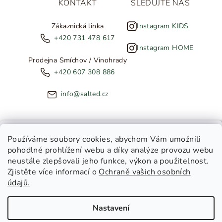
KONTAKT
SLEDUJTE NÁS
Zákaznická linka
Instagram KIDS
+420 731 478 617
Instagram HOME
Prodejna Smíchov / Vinohrady
+420 607 308 886
info@salted.cz
NOVINKY ZE SALTED
Používáme soubory cookies
, abychom Vám umožnili
pohodlné prohlížení webu a díky analýze provozu webu
Copyright 2026
SALTED
. Všechna práva vyhrazena.
Upravit
neustále zlepšovali jeho funkce, výkon a použitelnost.
nastavení cookies
Zjistěte více informací o
Ochraně vašich osobních
Toužíte dostávat novinky z
údajů.
Salted Kids
Vytvořil Shoptet
|
Tomáš Gánoci
Salted Home
Nastavení
Salted Kids & Home