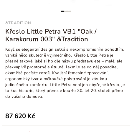
&TRADITION
Křeslo Little Petra VB1 "Oak /
Karakorum 003" &Tradition
Když se elegantní design setká s nekompromisním pohodlím,
vzniká něco skutečně výjimečného. Křeslo Little Petra je
přesně takové, jaké si ho dle názvu představujete
– malé, ale
překvapivě prostorné a útulné. Jakmile se do něj posadíte,
okamžitě pocítíte rozdíl. Kvalitní řemeslné zpracování,
ergonomický tvar a měkoučké polstrování je zárukou
jedinečného komfortu. Little Petra není jen obyčejné křeslo, je
to kus historie, který přenese kouzlo 30. let 20. století přímo
do vašeho domova.
87 620 Kč