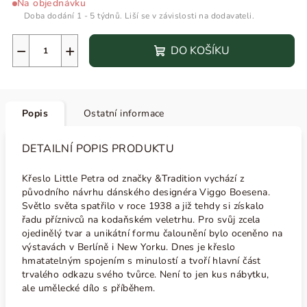
Na objednávku
Doba dodání 1 - 5 týdnů. Liší se v závislosti na dodavateli.
−
+
DO KOŠÍKU
Popis
Ostatní informace
DETAILNÍ POPIS PRODUKTU
Křeslo Little Petra od značky &Tradition vychází z
původního návrhu dánského designéra Viggo Boesena.
Světlo světa spatřilo v roce 1938 a již tehdy si získalo
řadu příznivců na
kodaňském veletrhu. Pro svůj zcela
ojedinělý tvar a unikátní formu čalounění bylo oceněno na
výstavách v Berlíně i New Yorku. Dnes je křeslo
hmatatelným spojením s minulostí a tvoří hlavní část
trvalého odkazu svého tvůrce. Není to jen kus nábytku,
ale umělecké dílo s příběhem.