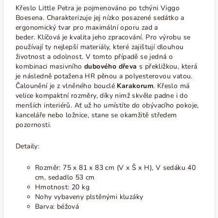
Křeslo Little Petra je pojmenováno po tchýni Viggo
Boesena. Charakterizuje jej nízko posazené sedátko a
ergonomický tvar pro maximální oporu zad a
beder. Klíčová je kvalita jeho zpracování. Pro výrobu se
používají ty nejlepší materiály, které zajištují dlouhou
životnost a odolnost. V tomto případě se jedná o
kombinaci masivního
dubového dřeva
s překližkou, která
je následně potažena HR pěnou a polyesterovou vatou.
Čalounění je z vlněného bouclé
Karakorum
. Křeslo má
velice kompaktní rozměry, díky nimž skvěle padne i do
menších interiérů. Ať už ho umístíte do obývacího pokoje,
kanceláře nebo ložnice, stane se okamžitě středem
pozornosti.
Detaily:
Rozměr: 75 x 81 x 83 cm (V x Š x H), V sedáku 40
cm, sedadlo 53 cm
Hmotnost: 20 kg
Nohy vybaveny plstěnými kluzáky
Barva: béžová