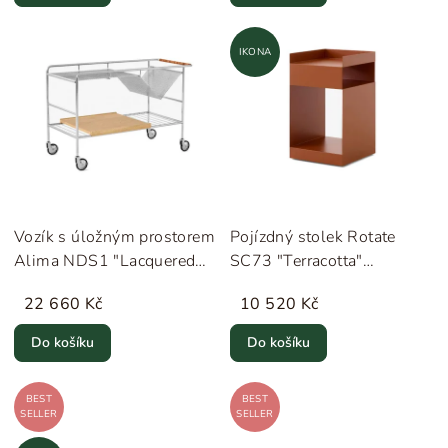
IKONA
Vozík s úložným prostorem
Pojízdný stolek Rotate
Alima NDS1 "Lacquered
SC73 "Terracotta"
Oak" &Tradition
&Tradition
22 660 Kč
10 520 Kč
Do košíku
Do košíku
BEST
BEST
SELLER
SELLER