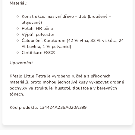
Materiál:
Konstrukce: masivní dřevo – dub (broušený –
olejovaný)
Potah: HR pěna
Výplň: polyester
Čalounění: Karakorum (42 % vlna, 33 % viskóta, 24
% bavlna, 1 % polyamid)
Certifikace FSC®
Upozornění:
Křeslo Little Petra je vyrobeno ručně a z přírodních
materiálů, proto mohou jednotlivé kusy vykazovat drobné
odchylky ve struktuře, hustotě, tloušťce a v barevných
tónech.
Kód produktu:
134424A235A020A399