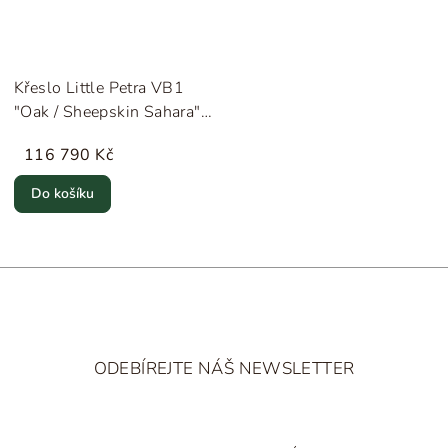
Křeslo Little Petra VB1
"Oak / Sheepskin Sahara"
&Tradition
116 790 Kč
Do košíku
Z
á
ODEBÍREJTE NÁŠ NEWSLETTER
p
a
t