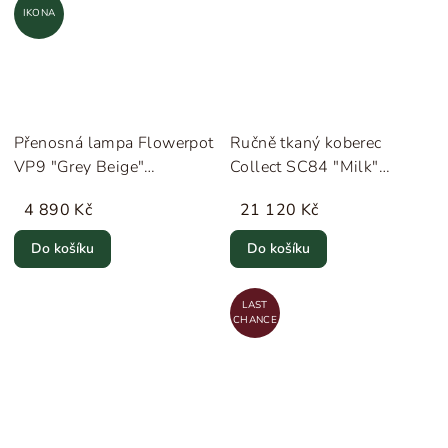
IKONA
Přenosná lampa Flowerpot
Ručně tkaný koberec
VP9 "Grey Beige"
Collect SC84 "Milk"
&Tradition
&Tradition
4 890 Kč
21 120 Kč
Do košíku
Do košíku
LAST
CHANCE