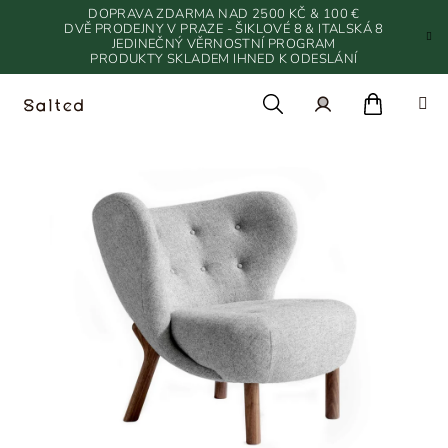
Přejít
DOPRAVA ZDARMA NAD 2500 KČ & 100 €
na
DVĚ PRODEJNY V PRAZE - ŠIKLOVÉ 8 & ITALSKÁ 8
JEDINEČNÝ VĚRNOSTNÍ PROGRAM
obsah
PRODUKTY SKLADEM IHNED K ODESLÁNÍ
Nákupn
Hledat
Přihlášení
košík