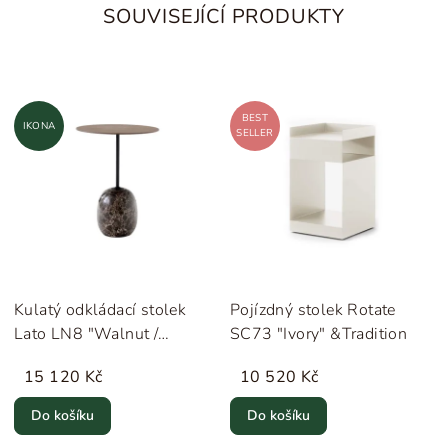
SOUVISEJÍCÍ PRODUKTY
BEST
IKONA
SELLER
Kulatý odkládací stolek
Pojízdný stolek Rotate
Lato LN8 "Walnut /
SC73 "Ivory" &Tradition
Emperador Marble"
15 120 Kč
10 520 Kč
&Tradition
Do košíku
Do košíku