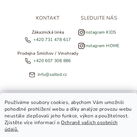
KONTAKT
SLEDUJTE NÁS
Zákaznická linka
Instagram KIDS
+420 731 478 617
Instagram HOME
Prodejna Smíchov / Vinohrady
+420 607 308 886
info@salted.cz
NOVINKY ZE SALTED
Používáme soubory cookies
, abychom Vám umožnili
pohodlné prohlížení webu a díky analýze provozu webu
Copyright 2026
SALTED
. Všechna práva vyhrazena.
Upravit
neustále zlepšovali jeho funkce, výkon a použitelnost.
nastavení cookies
Zjistěte více informací o
Ochraně vašich osobních
Toužíte dostávat novinky z
údajů.
Salted Kids
Vytvořil Shoptet
|
Tomáš Gánoci