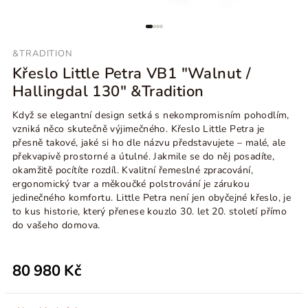
&TRADITION
Křeslo Little Petra VB1 "Walnut /
Hallingdal 130" &Tradition
Když se elegantní design setká s nekompromisním pohodlím,
vzniká něco skutečně výjimečného. Křeslo Little Petra je
přesně takové, jaké si ho dle názvu představujete
– malé, ale
překvapivě prostorné a útulné. Jakmile se do něj posadíte,
okamžitě pocítíte rozdíl. Kvalitní řemeslné zpracování,
ergonomický tvar a měkoučké polstrování je zárukou
jedinečného komfortu. Little Petra není jen obyčejné křeslo, je
to kus historie, který přenese kouzlo 30. let 20. století přímo
do vašeho domova.
80 980 Kč