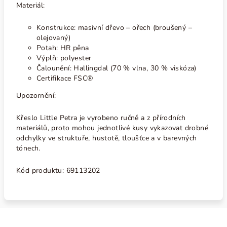
Materiál:
Konstrukce: masivní dřevo – ořech (broušený –
olejovaný)
Potah: HR pěna
Výplň: polyester
Čalounění: Hallingdal (70 % vlna, 30 % viskóza)
Certifikace FSC®
Upozornění:
Křeslo Little Petra je vyrobeno ručně a z přírodních
materiálů, proto mohou jednotlivé kusy vykazovat drobné
odchylky ve struktuře, hustotě, tloušťce a v barevných
tónech.
Kód produktu:
69113202