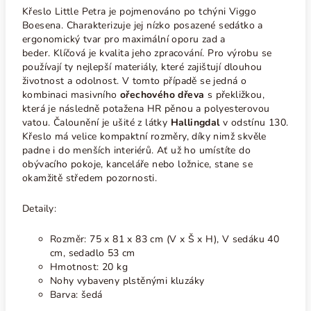
Křeslo Little Petra je pojmenováno po tchýni Viggo
Boesena. Charakterizuje jej nízko posazené sedátko a
ergonomický tvar pro maximální oporu zad a
beder. Klíčová je kvalita jeho zpracování. Pro výrobu se
používají ty nejlepší materiály, které zajištují dlouhou
životnost a odolnost. V tomto případě se jedná o
kombinaci masivního
ořechového dřeva
s překližkou,
která je následně potažena HR pěnou a polyesterovou
vatou. Čalounění je ušité z látky
Hallingdal
v odstínu 130.
Křeslo má velice kompaktní rozměry, díky nimž skvěle
padne i do menších interiérů. Ať už ho umístíte do
obývacího pokoje, kanceláře nebo ložnice, stane se
okamžitě středem pozornosti.
Detaily:
Rozměr: 75 x 81 x 83 cm (V x Š x H), V sedáku 40
cm, sedadlo 53 cm
Hmotnost: 20 kg
Nohy vybaveny plstěnými kluzáky
Barva: šedá