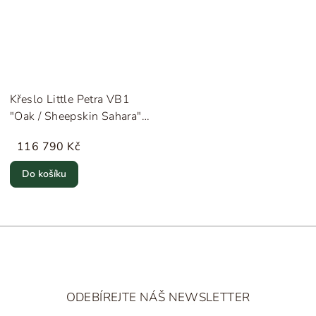
Křeslo Little Petra VB1
"Oak / Sheepskin Sahara"
&Tradition
116 790 Kč
Do košíku
Z
á
ODEBÍREJTE NÁŠ NEWSLETTER
p