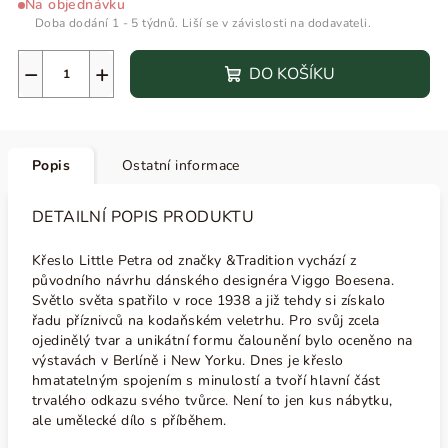
Na objednávku
Doba dodání 1 - 5 týdnů. Liší se v závislosti na dodavateli.
−
+
DO KOŠÍKU
Popis
Ostatní informace
DETAILNÍ POPIS PRODUKTU
Křeslo Little Petra od značky &Tradition vychází z
původního návrhu dánského designéra Viggo Boesena.
Světlo světa spatřilo v roce 1938 a již tehdy si získalo
řadu příznivců na
kodaňském veletrhu. Pro svůj zcela
ojedinělý tvar a unikátní formu čalounění bylo oceněno na
výstavách v Berlíně i New Yorku. Dnes je křeslo
hmatatelným spojením s minulostí a tvoří hlavní část
trvalého odkazu svého tvůrce. Není to jen kus nábytku,
ale umělecké dílo s příběhem.