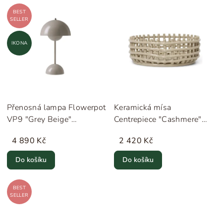
BEST
SELLER
IKONA
Přenosná lampa Flowerpot
Keramická mísa
VP9 "Grey Beige"
Centrepiece "Cashmere"
&Tradition
ferm LIVING
4 890 Kč
2 420 Kč
Do košíku
Do košíku
BEST
SELLER