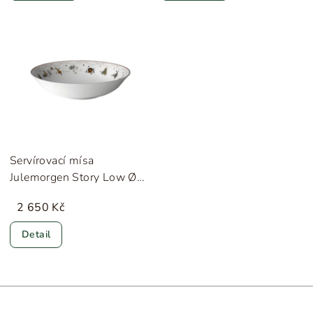
Servírovací mísa
Julemorgen Story Low Ø
27 cm WIK & WALSØE
2 650 Kč
Detail