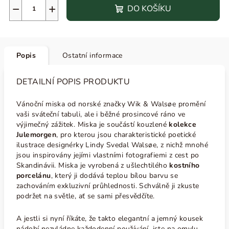
−
+
DO KOŠÍKU
Popis
Ostatní informace
DETAILNÍ POPIS PRODUKTU
Vánoční miska od norské značky Wik & Walsøe promění
vaši sváteční tabuli, ale i běžné prosincové ráno ve
výjimečný zážitek. Miska je součástí kouzlené
kolekce
Julemorgen
, pro kterou jsou charakteristické poetické
ilustrace designérky Lindy Svedal
Walsøe, z nichž mnohé
jsou inspirovány jejími vlastními fotografiemi z cest po
Skandinávii. Miska je vyrobená z ušlechtilého
kostního
porcelánu
,
který ji dodává teplou bílou barvu se
zachováním exkluzivní průhlednosti. Schválně ji zkuste
podržet na světle, ať se sami přesvědčíte.
A jestli si nyní říkáte, že takto elegantní a jemný kousek
nádobí nezvládne každodenní používání, jste na omylu.