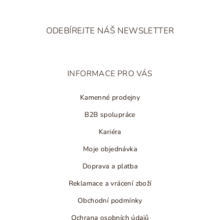
Z
á
ODEBÍREJTE NÁŠ NEWSLETTER
p
a
t
INFORMACE PRO VÁS
í
Kamenné prodejny
B2B spolupráce
Kariéra
Moje objednávka
Doprava a platba
Reklamace a vrácení zboží
Obchodní podmínky
Ochrana osobních údajů