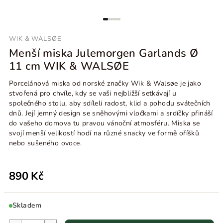
WIK & WALSØE
Menší miska Julemorgen Garlands Ø
11 cm WIK & WALSØE
Porcelánová miska od norské značky
Wik & Walsøe je jako
stvořená pro chvíle, kdy se vaši nejbližší setkávají u
společného stolu, aby sdíleli radost, klid a pohodu svátečních
dnů. Její jemný design se sněhovými vločkami a srdíčky přináší
do vašeho domova tu pravou vánoční atmosféru. Miska se
svojí menší velikostí hodí na různé snacky ve formě oříšků
nebo sušeného ovoce.
890 Kč
Skladem