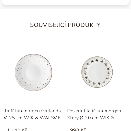
SOUVISEJÍCÍ PRODUKTY
Talíř Julemorgen Garlands
Dezertní talíř Julemorgen
Ø 25 cm WIK & WALSØE
Story Ø 20 cm WIK &
WALSØE
1 140 Kč
990 Kč