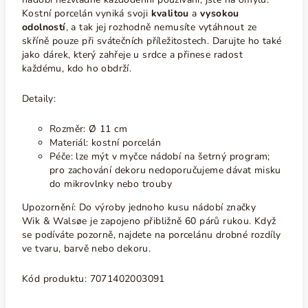
Kostní porcelán vyniká svoji
kvalitou
a
vysokou
odolností
, a tak jej rozhodně nemusíte vytáhnout ze
skříně pouze při svátečních příležitostech.
Darujte ho také
jako dárek, který zahřeje u srdce a přinese radost
každému, kdo ho obdrží.
Detaily:
Rozměr: Ø 11 cm
Materiál: kostní porcelán
Péče: lze mýt v myčce nádobí na šetrný program;
pro zachování dekoru nedoporučujeme dávat misku
do mikrovlnky nebo trouby
Upozornění: Do výroby jednoho kusu nádobí značky
Wik & Walsøe je z
apojeno přibližně 60 párů rukou. Když
se podíváte pozorně, najdete na porcelánu drobné rozdíly
ve tvaru, barvě nebo dekoru.
Kód produktu: 7071402003091