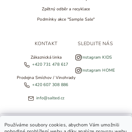
Zpětný odběr a recyklace
Podmínky akce "Sample Sale"
KONTAKT
SLEDUJTE NÁS
Zákaznická linka
Instagram KIDS
+420 731 478 617
Instagram HOME
Prodejna Smíchov / Vinohrady
+420 607 308 886
info@salted.cz
NOVINKY ZE SALTED
Používáme soubory cookies
, abychom Vám umožnili
pohodlné prohlížení webu a díky analýze provozu webu