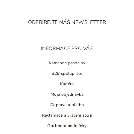
p
i
Z
s
á
u
ODEBÍREJTE NÁŠ NEWSLETTER
p
a
t
INFORMACE PRO VÁS
í
Kamenné prodejny
B2B spolupráce
Kariéra
Moje objednávka
Doprava a platba
Reklamace a vrácení zboží
Obchodní podmínky