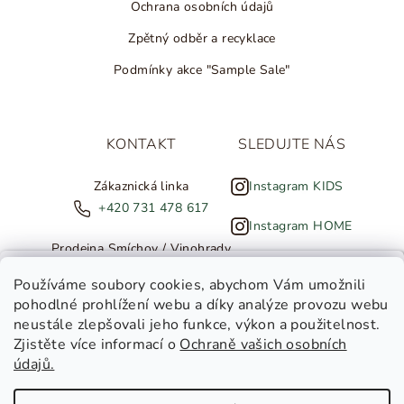
Ochrana osobních údajů
Zpětný odběr a recyklace
Podmínky akce "Sample Sale"
KONTAKT
SLEDUJTE NÁS
Zákaznická linka
Instagram KIDS
+420 731 478 617
Instagram HOME
Prodejna Smíchov / Vinohrady
+420 607 308 886
NOVINKY ZE SALTED
Používáme soubory cookies
, abychom Vám umožnili
pohodlné prohlížení webu a díky analýze provozu webu
info@salted.cz
neustále zlepšovali jeho funkce, výkon a použitelnost.
Zjistěte více informací o
Ochraně vašich osobních
Toužíte dostávat novinky z
údajů.
Salted Kids
Salted Home