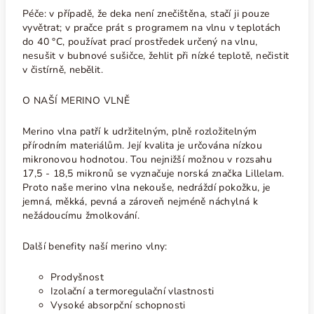
Péče: v případě, že deka není znečištěna, stačí ji pouze
vyvětrat; v pračce prát s programem na vlnu v teplotách
do 40
°C
, používat prací prostředek určený na vlnu,
nesušit v bubnové sušičce, žehlit při nízké teplotě, nečistit
v čistírně, nebělit.
O NAŠÍ MERINO VLNĚ
Merino vlna patří k udržitelným, plně rozložitelným
přírodním materiálům. Její kvalita je určována nízkou
mikronovou hodnotou. Tou nejnižší možnou v rozsahu
17,5 - 18,5 mikronů se vyznačuje norská značka Lillelam.
Proto naše merino vlna nekouše, nedráždí pokožku, je
jemná, měkká, pevná a zároveň nejméně náchylná k
nežádoucímu žmolkování.
Další benefity naší merino vlny:
Prodyšnost
Izolační a termoregulační vlastnosti
Vysoké absorpční schopnosti