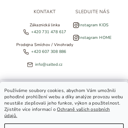
KONTAKT
SLEDUJTE NÁS
Zákaznická linka
Instagram KIDS
+420 731 478 617
Instagram HOME
Prodejna Smíchov / Vinohrady
+420 607 308 886
info@salted.cz
NOVINKY ZE SALTED
Používáme soubory cookies
, abychom Vám umožnili
pohodlné prohlížení webu a díky analýze provozu webu
Copyright 2026
SALTED
. Všechna práva vyhrazena.
Upravit
neustále zlepšovali jeho funkce, výkon a použitelnost.
nastavení cookies
Zjistěte více informací o
Ochraně vašich osobních
Toužíte dostávat novinky z
údajů.
Salted Kids
Vytvořil Shoptet
|
Tomáš Gánoci
Salted Home