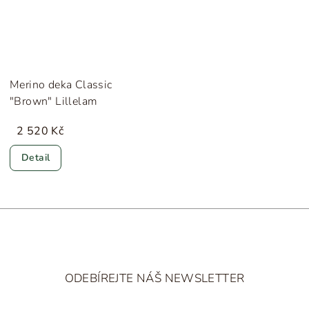
Merino deka Classic
"Brown" Lillelam
2 520 Kč
Detail
Z
á
ODEBÍREJTE NÁŠ NEWSLETTER
p