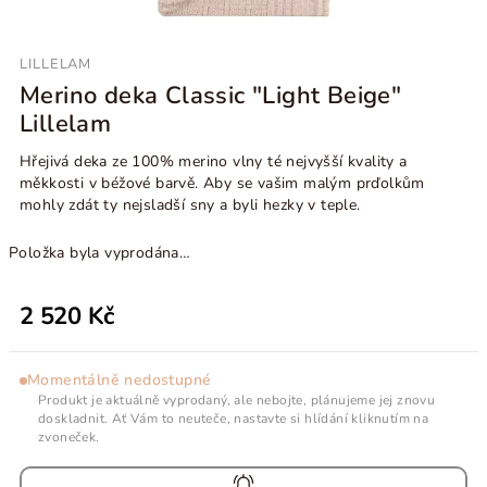
LILLELAM
Merino deka Classic "Light Beige"
Lillelam
Hřejivá deka ze 100% merino vlny té nejvyšší kvality a
měkkosti v béžové barvě. Aby se vašim malým prďolkům
mohly zdát ty nejsladší sny a byli hezky v teple.
Položka byla vyprodána…
2 520 Kč
Momentálně nedostupné
Produkt je aktuálně vyprodaný, ale nebojte, plánujeme jej znovu
doskladnit. Ať Vám to neuteče, nastavte si hlídání kliknutím na
zvoneček.