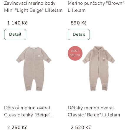
Zavinovací merino body
Merino punčochy "Brown"
Mini "Light Beige" Lillelam
Lillelam
1 140 Kč
890 Kč
Detail
Detail
BEST
SELLER
Dětský merino overal
Dětský merino overal
Classic tenký "Beige"
Classic "Beige" Lillelam
Lillelam
2 260 Kč
2 520 Kč