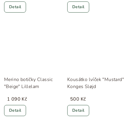
Detail
Detail
Merino botičky Classic
Kousátko lvíček "Mustard"
"Beige" Lillelam
Konges Sløjd
1 090 Kč
500 Kč
Detail
Detail