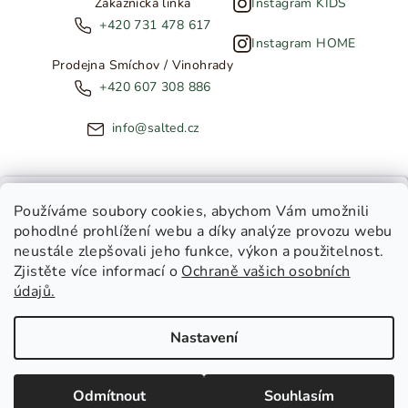
Zákaznická linka
Instagram KIDS
+420 731 478 617
Instagram HOME
Prodejna Smíchov / Vinohrady
+420 607 308 886
info@salted.cz
NOVINKY ZE SALTED
Používáme soubory cookies
, abychom Vám umožnili
pohodlné prohlížení webu a díky analýze provozu webu
Copyright 2026
SALTED
. Všechna práva vyhrazena.
Upravit
neustále zlepšovali jeho funkce, výkon a použitelnost.
nastavení cookies
Zjistěte více informací o
Ochraně vašich osobních
Toužíte dostávat novinky z
údajů.
Salted Kids
Vytvořil Shoptet
|
Tomáš Gánoci
Salted Home
Nastavení
Salted Kids & Home
Chci být v obraze!
Odmítnout
Souhlasím