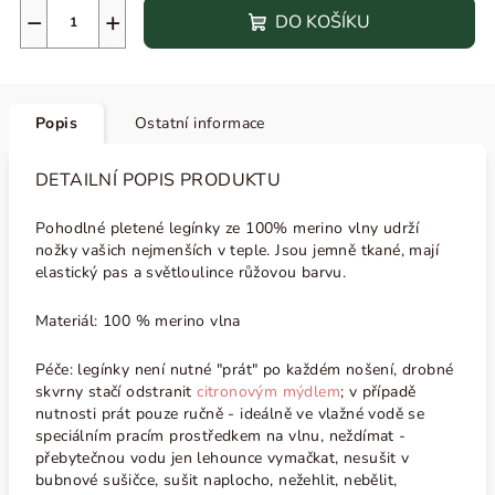
−
+
DO KOŠÍKU
Popis
Ostatní informace
DETAILNÍ POPIS PRODUKTU
Pohodlné pletené legínky ze 100% merino vlny udrží
nožky vašich nejmenších v teple. Jsou jemně tkané, mají
elastický pas a světloulince růžovou barvu.
Materiál: 100 % merino vlna
Péče: legínky není nutné "prát" po každém nošení, drobné
skvrny stačí odstranit
citronovým mýdlem
; v případě
nutnosti prát pouze ručně - ideálně ve vlažné vodě se
speciálním pracím prostředkem na vlnu, neždímat -
přebytečnou vodu jen lehounce vymačkat, nesušit v
bubnové sušičce, sušit naplocho, nežehlit, nebělit,