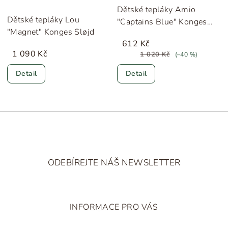
Dětské tepláky Amio
Dětské tepláky Lou
"Captains Blue" Konges
"Magnet" Konges Sløjd
Sløjd
612 Kč
1 090 Kč
1 020 Kč
(–40 %)
Detail
Detail
Z
á
ODEBÍREJTE NÁŠ NEWSLETTER
p
a
t
INFORMACE PRO VÁS
í