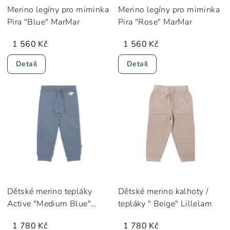
Merino legíny pro miminka
Merino legíny pro miminka
Pira "Blue" MarMar
Pira "Rose" MarMar
1 560 Kč
1 560 Kč
Detail
Detail
Dětské merino tepláky
Dětské merino kalhoty /
Active "Medium Blue"
tepláky " Beige" Lillelam
Lillelam
1 780 Kč
1 780 Kč