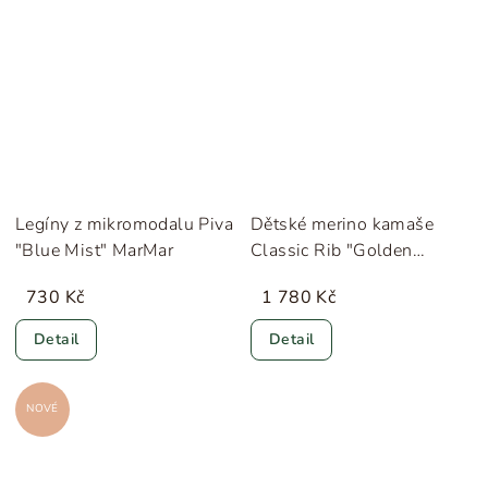
Legíny z mikromodalu Piva
Dětské merino kamaše
"Blue Mist" MarMar
Classic Rib "Golden
Brown" Lillelam
730 Kč
1 780 Kč
Detail
Detail
NOVÉ