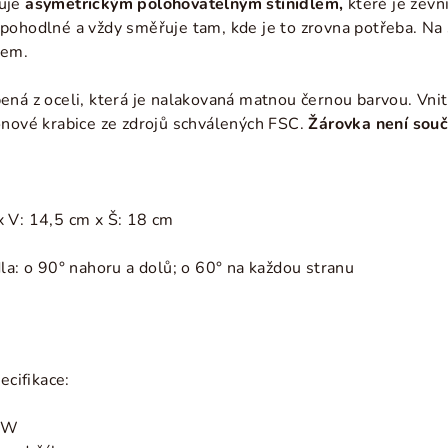
čuje
asymetrickým polohovatelným stínidlem,
které je
zevni
pohodlné a vždy směřuje tam, kde je to zrovna potřeba. Na
nem.
ná z oceli, která je nalakovaná matnou černou barvou. Vnit
onové krabice ze zdrojů schválených FSC.
Žárovka není souč
 V: 14,5 cm x Š: 18 cm
la: o 90°
nahoru a dolů; o 60° na každou stranu
ecifikace:
0 W