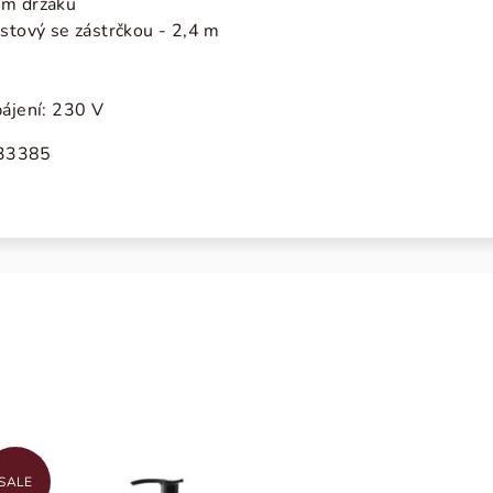
ém držáku
astový se zástrčkou - 2,4 m
pájení: 230 V
733385
SALE