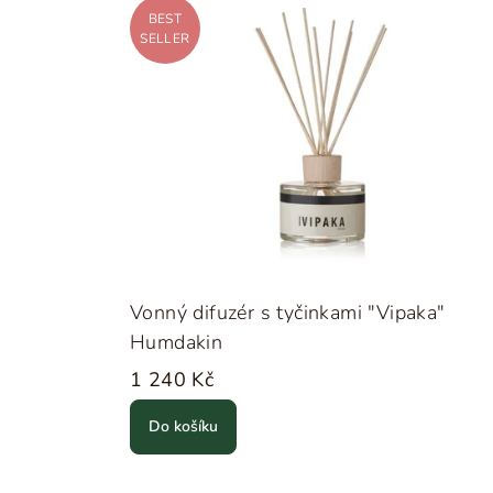
BEST
SELLER
Vonný difuzér s tyčinkami "Vipaka"
Humdakin
1 240 Kč
Do košíku