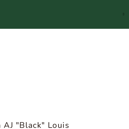
Hledat
Přihlášení
Náku
koší
 AJ "Black" Louis