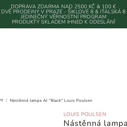
DOPRAVA ZDARMA NAD 2500 KČ & 100 €
DVĚ PRODEJNY V PRAZE - ŠIKLOVÉ 8 & ITALSKÁ 8
JEDINEČNÝ VĚRNOSTNÍ PROGRAM
PRODUKTY SKLADEM IHNED K ODESLÁNÍ
PY
/
Nástěnná lampa AJ "Black" Louis Poulsen
LOUIS POULSEN
Nástěnná lampa