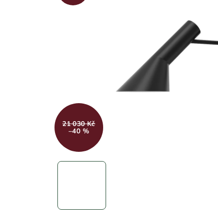
21 030 Kč
–40 %