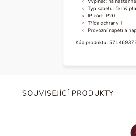
Vypínač: na nástěnn
Typ kabelu: černý pl
IP kód: IP20
Třída ochrany: II
Provozní napětí a na
Kód produktu: 5714693
SOUVISEJÍCÍ PRODUKTY