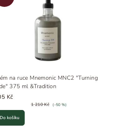
rém na ruce Mnemonic MNC2 "Turning
de" 375 ml &Tradition
05 Kč
1 210 Kč
(–50 %)
Do košíku