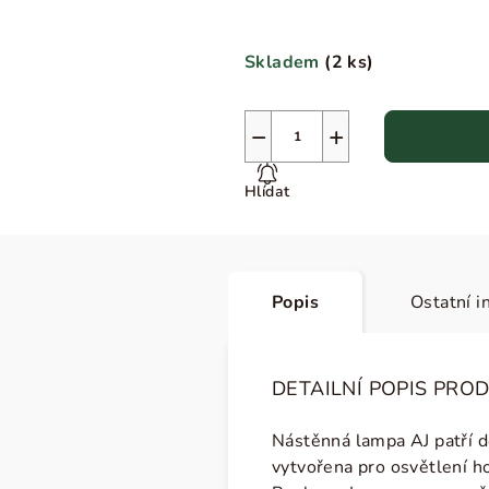
Skladem
(
2 ks
)
−
+
Hlídat
Popis
Ostatní i
DETAILNÍ POPIS PRO
Nástěnná lampa AJ patří d
vytvořena pro osvětlení ho