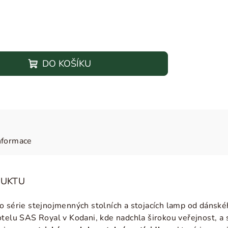
DO KOŠÍKU
nformace
DUKTU
o série stejnojmenných stolních a stojacích lamp od dánsk
telu SAS Royal v Kodani, kde nadchla širokou veřejnost, a s