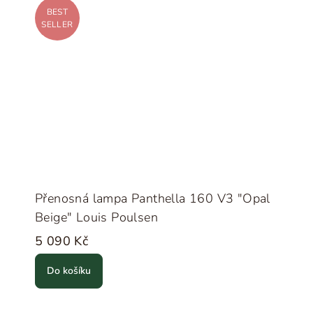
BEST
SELLER
Přenosná lampa Panthella 160 V3 "Opal
Beige" Louis Poulsen
5 090 Kč
Do košíku