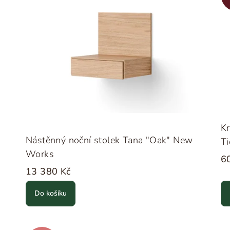
K
Nástěnný noční stolek Tana "Oak" New
Ti
Works
6
13 380 Kč
Do košíku