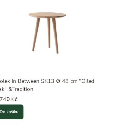
tolek In Between SK13 Ø 48 cm "Oiled
k" &Tradition
 740 Kč
Do košíku