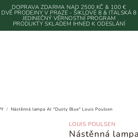
DOPRAVA ZDARMA NAD 2500 KČ & 100 €
DVĚ PRODEJNY V PRAZE - ŠIKLOVÉ 8 & ITALSKÁ 8
JEDINEČNÝ VĚRNOSTNÍ PROGRAM
PRODUKTY SKLADEM IHNED K ODESLÁNÍ
PY
/
Nástěnná lampa AJ "Dusty Blue" Louis Poulsen
LOUIS POULSEN
Nástěnná lampa