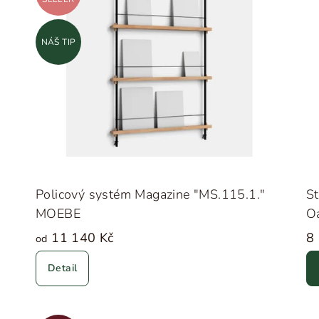
NÁŠ TIP
Policový systém Magazine "MS.115.1."
S
MOEBE
Oa
11 140 Kč
8
od
Detail