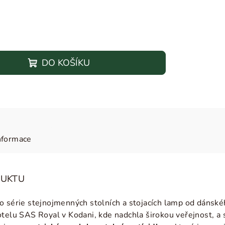
DO KOŠÍKU
nformace
DUKTU
o série stejnojmenných stolních a stojacích lamp od dánsk
telu SAS Royal v Kodani, kde nadchla širokou veřejnost, a s