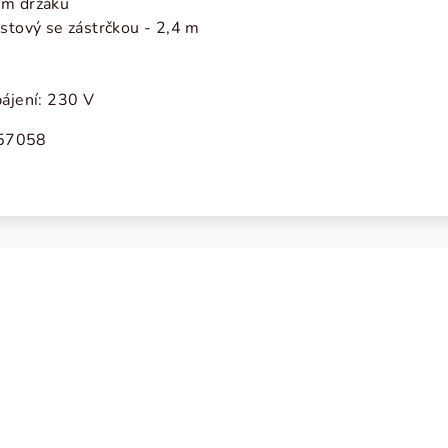
ém držáku
astový se zástrčkou - 2,4 m
pájení: 230 V
257058