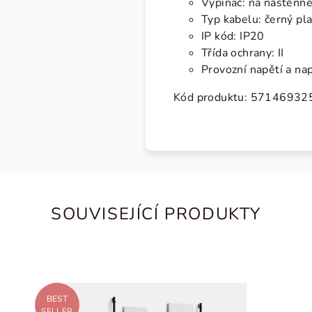
Vypínač: na nástěnn
Typ kabelu: černý pl
IP kód: IP20
Třída ochrany: II
Provozní napětí a na
Kód produktu: 5714693
SOUVISEJÍCÍ PRODUKTY
BEST
SELLER