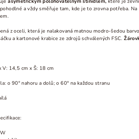
čuje
asymetrickým polohovatelným stínidlem,
které je
zevni
pohodlné a vždy směřuje tam, kde je to zrovna potřeba. Na
nem.
ená z oceli, která je nalakovaná matnou modro-šedou barvou
sáčku a kartonové krabice ze zdrojů schválených FSC.
Žárovk
 V: 14,5 cm x Š: 18 cm
la: o 90°
nahoru a dolů; o 60° na každou stranu
ílá
ecifikace:
0 W