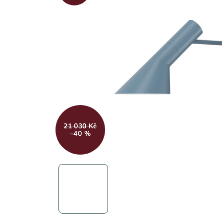
21 030 Kč
–40 %