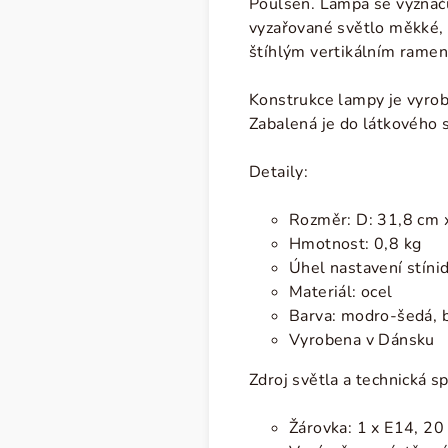
Poulsen. Lampa se vyzna
vyzařované světlo měkké, 
štíhlým vertikálním rame
Konstrukce lampy je vyrob
Zabalená je do látkového 
Detaily:
Rozměr: D: 31,8 cm x
Hmotnost: 0,8 kg
Úhel nastavení stínid
Materiál: ocel
Barva: modro-šedá, b
Vyrobena v Dánsku
Zdroj světla a technická sp
Žárovka: 1 x E14, 2