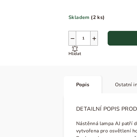
Skladem
(
2 ks
)
−
+
Hlídat
Popis
Ostatní i
DETAILNÍ POPIS PRO
Nástěnná lampa AJ patří d
vytvořena pro osvětlení ho