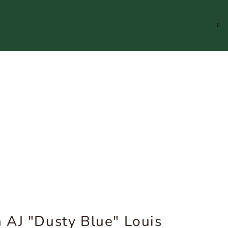
Hledat
Přihlášení
Náku
koší
 AJ "Dusty Blue" Louis