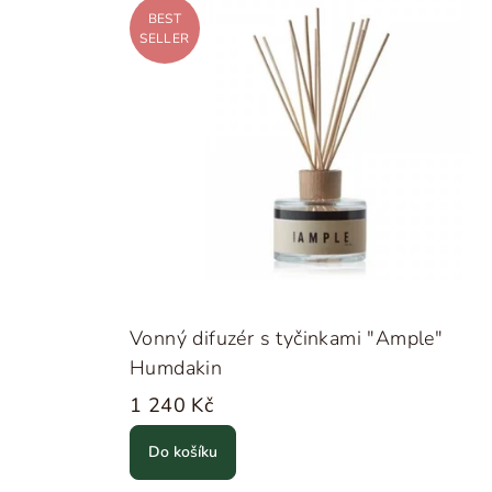
BEST
SELLER
Vonný difuzér s tyčinkami "Ample"
Humdakin
1 240 Kč
Do košíku