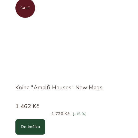
SALE
Kniha "Amalfi Houses" New Mags
1 462 Kč
1 720 Kč
(–15 %)
Do košíku