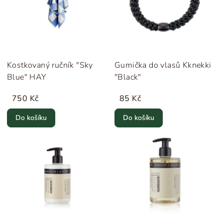
Kostkovaný ručník "Sky
Gumička do vlasů Kknekki
Blue" HAY
"Black"
750 Kč
85 Kč
Do košíku
Do košíku