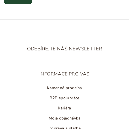
Z
á
ODEBÍREJTE NÁŠ NEWSLETTER
p
a
t
INFORMACE PRO VÁS
í
Kamenné prodejny
B2B spolupráce
Kariéra
Moje objednávka
Doprava a platba