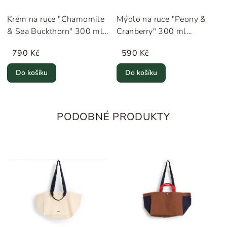
Krém na ruce "Chamomile
Mýdlo na ruce "Peony &
& Sea Buckthorn" 300 ml
Cranberry" 300 ml
Humdakin
Humdakin
790 Kč
590 Kč
Do košíku
Do košíku
PODOBNÉ PRODUKTY