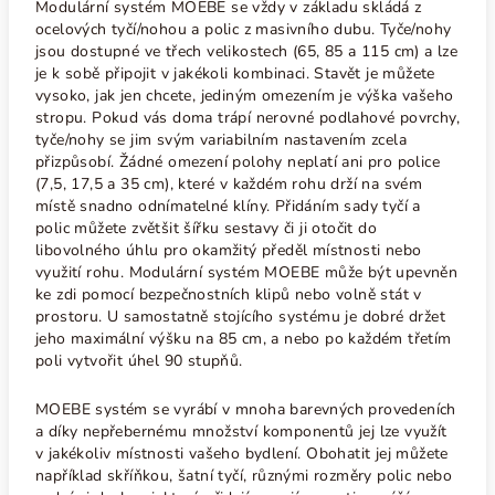
Modulární systém MOEBE se vždy v základu skládá z
ocelových tyčí/nohou a polic z masivního dubu. Tyče/nohy
jsou dostupné ve třech velikostech (65, 85 a 115 cm) a lze
je k sobě připojit v jakékoli kombinaci. Stavět je můžete
vysoko, jak jen chcete, jediným omezením je výška vašeho
stropu. Pokud vás doma trápí nerovné podlahové povrchy,
tyče/nohy se jim svým variabilním nastavením zcela
přizpůsobí. Žádné omezení polohy neplatí ani pro police
(7,5, 17,5 a 35 cm), které v každém rohu drží na svém
místě snadno odnímatelné klíny. Přidáním sady tyčí a
polic můžete zvětšit šířku sestavy či ji otočit do
libovolného úhlu pro okamžitý předěl místnosti nebo
využití rohu. Modulární systém MOEBE může být upevněn
ke zdi pomocí bezpečnostních klipů nebo volně stát v
prostoru. U samostatně stojícího systému je dobré držet
jeho maximální výšku na 85 cm, a nebo p
o každém třetím
poli vytvořit úhel 90 stupňů.
MOEBE systém se vyrábí v mnoha barevných provedeních
a díky nepřebernému množství komponentů jej lze využít
v jakékoliv místnosti vašeho bydlení. Obohatit jej můžete
například skříňkou, šatní tyčí, různými rozměry polic nebo