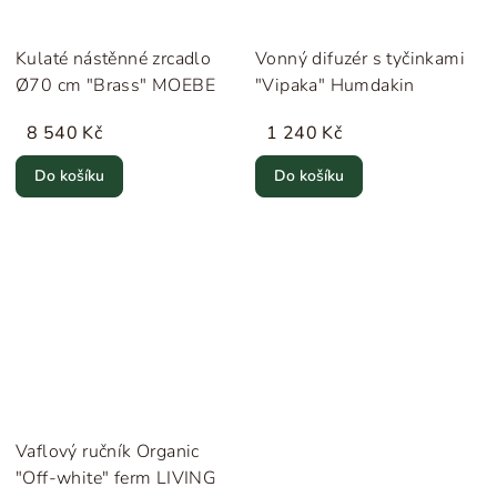
Kulaté nástěnné zrcadlo
Vonný difuzér s tyčinkami
Ø70 cm "Brass" MOEBE
"Vipaka" Humdakin
8 540 Kč
1 240 Kč
Do košíku
Do košíku
Vaflový ručník Organic
"Off-white" ferm LIVING