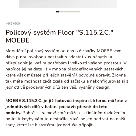
MOEBE
Policový systém Floor "S.115.2.C."
MOEBE
Modulární policový systém od dánské značky MOEBE vám
dává plnou svobodu postavit si vlastní kus nábytku a
přizpůsobit jej vašim potřebám i velikosti vašeho prostoru. V
nabídce jej najdete již v mnoha předdefinovaných sestavách,
které však můžete při jejich stavění libovolně upravit. Zrovna
tak máte možnost začít zcela od začátku a nakonfigurovat si z
jednotlivě prodávaných dílů ten váš, vysněný design.
MOEBE S.115.2.C. je již hotovou inspirací, kterou můžete z
jednotlivých dílů v balení postavit přesně do této
podoby.
Pohrát si samozřejmě můžete s finálním rozložením
polic. A kdyby vám to nestačilo, stačí se jen podívat na další
sady, které lze k systému jednoduše připojit.