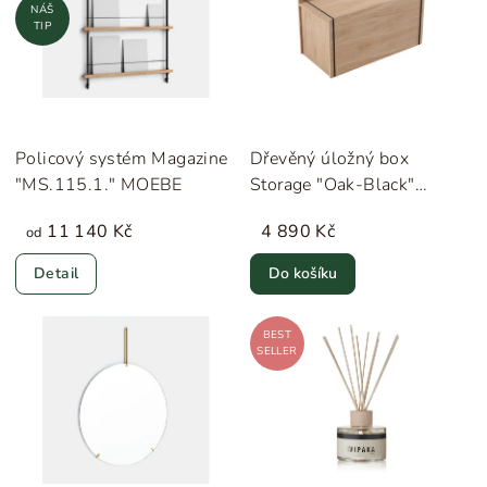
NÁŠ
TIP
Policový systém Magazine
Dřevěný úložný box
"MS.115.1." MOEBE
Storage "Oak-Black"
MOEBE
11 140 Kč
4 890 Kč
od
Detail
Do košíku
BEST
SELLER