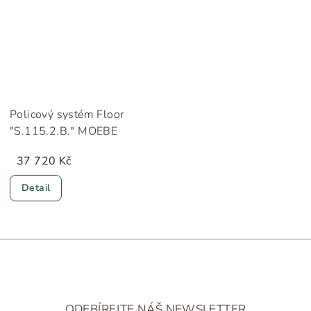
Policový systém Floor
"S.115.2.B." MOEBE
37 720 Kč
Detail
Z
á
ODEBÍREJTE NÁŠ NEWSLETTER