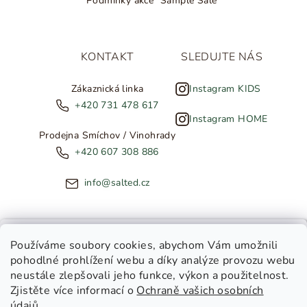
Podmínky akce "Sample Sale"
KONTAKT
SLEDUJTE NÁS
Zákaznická linka
Instagram KIDS
+420 731 478 617
Instagram HOME
Prodejna Smíchov / Vinohrady
+420 607 308 886
info@salted.cz
NOVINKY ZE SALTED
Používáme soubory cookies
, abychom Vám umožnili
pohodlné prohlížení webu a díky analýze provozu webu
Copyright 2026
SALTED
. Všechna práva vyhrazena.
Upravit
neustále zlepšovali jeho funkce, výkon a použitelnost.
nastavení cookies
Zjistěte více informací o
Ochraně vašich osobních
Toužíte dostávat novinky z
údajů.