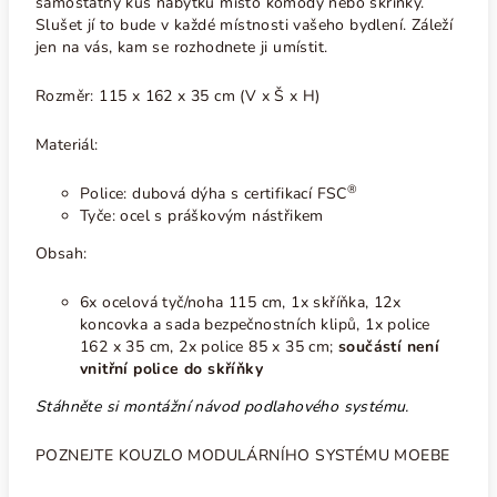
samostatný kus nábytku místo komody nebo skříňky.
Slušet jí to bude v každé místnosti vašeho bydlení. Záleží
jen na vás, kam se rozhodnete ji umístit.
Rozměr: 115 x 162 x 35 cm (V x Š x H)
Materiál:
®
Police: dubová dýha s certifikací FSC
Tyče: ocel s práškovým nástřikem
Obsah:
6x ocelová tyč/noha 115 cm, 1x skříňka, 12x
koncovka a sada bezpečnostních klipů, 1x police
162 x 35 cm, 2x police 85 x 35 cm;
součástí není
vnitřní police do skříňky
Stáhněte si montážní návod podlahového systému.
POZNEJTE KOUZLO MODULÁRNÍHO SYSTÉMU MOEBE