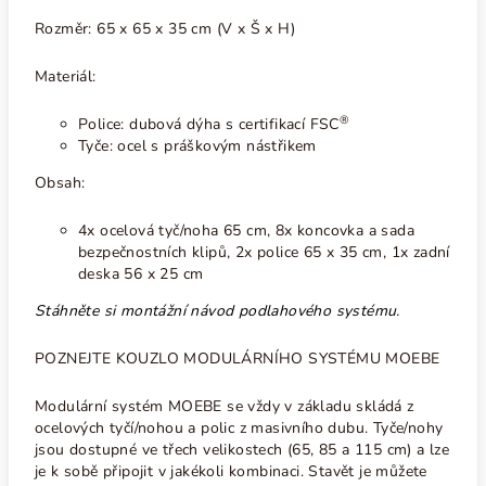
Rozměr: 65 x 65 x 35 cm (V x Š x H)
Materiál:
®
Police: dubová dýha s certifikací FSC
Tyče: ocel s práškovým nástřikem
Obsah:
4x ocelová tyč/noha 65 cm, 8x koncovka a sada
bezpečnostních klipů, 2x police 65 x 35 cm, 1x zadní
deska 56 x 25 cm
Stáhněte si montážní návod podlahového systému.
POZNEJTE KOUZLO MODULÁRNÍHO SYSTÉMU MOEBE
Modulární systém MOEBE se vždy v základu skládá z
ocelových tyčí/nohou a polic z masivního dubu. Tyče/nohy
jsou dostupné ve třech velikostech (65, 85 a 115 cm) a lze
je k sobě připojit v jakékoli kombinaci. Stavět je můžete