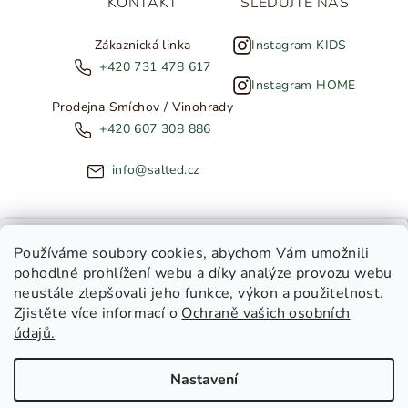
KONTAKT
SLEDUJTE NÁS
Zákaznická linka
Instagram KIDS
+420 731 478 617
Instagram HOME
Prodejna Smíchov / Vinohrady
+420 607 308 886
info@salted.cz
NOVINKY ZE SALTED
Používáme soubory cookies
, abychom Vám umožnili
pohodlné prohlížení webu a díky analýze provozu webu
Copyright 2026
SALTED
. Všechna práva vyhrazena.
Upravit
neustále zlepšovali jeho funkce, výkon a použitelnost.
nastavení cookies
Zjistěte více informací o
Ochraně vašich osobních
Toužíte dostávat novinky z
údajů.
Salted Kids
Vytvořil Shoptet
|
Tomáš Gánoci
Salted Home
Nastavení
Salted Kids & Home