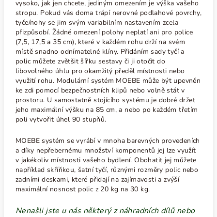
vysoko, jak jen chcete, jediným omezením je výška vašeho
stropu. Pokud vás doma trápí nerovné podlahové povrchy,
tyče/nohy se jim svým variabilním nastavením zcela
přizpůsobí. Žádné omezení polohy neplatí ani pro police
(7,5, 17,5 a 35 cm), které v každém rohu drží na svém
místě snadno odnímatelné klíny. Přidáním sady tyčí a
polic můžete zvětšit šířku sestavy či ji otočit do
libovolného úhlu pro okamžitý předěl místnosti nebo
využití rohu. Modulární systém MOEBE může být upevněn
ke zdi pomocí bezpečnostních klipů nebo volně stát v
prostoru. U samostatně stojícího systému je dobré držet
jeho maximální výšku na 85 cm, a nebo p
o každém třetím
poli vytvořit úhel 90 stupňů.
MOEBE systém se vyrábí v mnoha barevných provedeních
a díky nepřebernému množství komponentů jej lze využít
v jakékoliv místnosti vašeho bydlení. Obohatit jej můžete
například skříňkou, šatní tyčí, různými rozměry polic nebo
zadními deskami, které přidají na zajímavosti a zvýší
maximální nosnost polic z 20 kg na 30 kg.
Nenašli jste u nás některý z náhradních dílů nebo