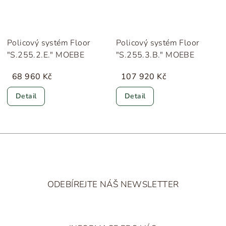
Policový systém Floor
Policový systém Floor
"S.255.2.E." MOEBE
"S.255.3.B." MOEBE
68 960 Kč
107 920 Kč
Detail
Detail
Z
á
ODEBÍREJTE NÁŠ NEWSLETTER
p
a
t