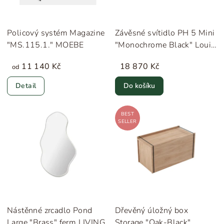
Policový systém Magazine
Závěsné svítidlo PH 5 Mini
"MS.115.1." MOEBE
"Monochrome Black" Louis
Poulsen
11 140 Kč
18 870 Kč
od
Detail
Do košíku
BEST
SELLER
Nástěnné zrcadlo Pond
Dřevěný úložný box
Large "Brass" ferm LIVING
Storage "Oak-Black"