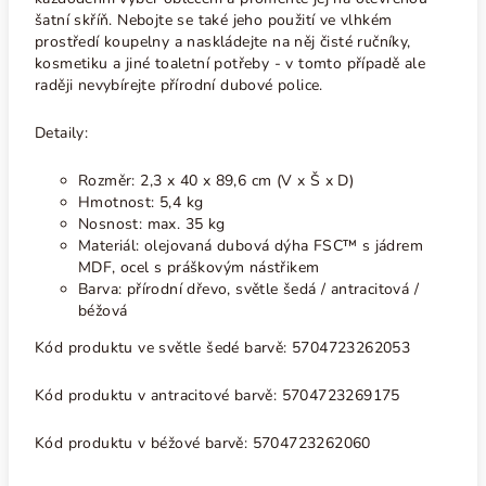
šatní skříň. Nebojte se také jeho použití ve vlhkém
prostředí koupelny a naskládejte na něj čisté ručníky,
kosmetiku a jiné toaletní potřeby - v tomto případě ale
raději nevybírejte přírodní dubové police.
Detaily:
Rozměr: 2,3 x 40 x 89,6 cm (V x Š x D)
Hmotnost: 5,4 kg
Nosnost: max. 35 kg
Materiál: olejovaná dubová dýha FSC™ s jádrem
MDF, ocel s práškovým nástřikem
Barva: přírodní dřevo, světle šedá / antracitová /
béžová
Kód produktu ve světle šedé barvě: 5704723262053
Kód produktu v antracitové barvě: 5704723269175
Kód produktu v béžové barvě: 5704723262060