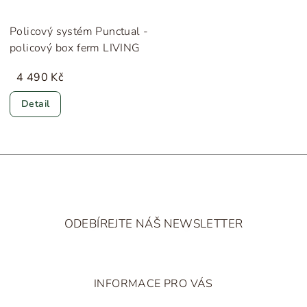
Policový systém Punctual -
policový box ferm LIVING
4 490 Kč
Detail
Z
á
ODEBÍREJTE NÁŠ NEWSLETTER
p
a
t
INFORMACE PRO VÁS
í