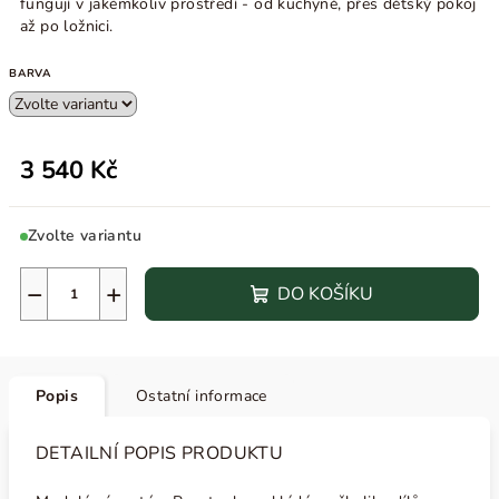
fungují v jakémkoliv prostředí - od kuchyně, přes dětský pokoj
až po ložnici.
BARVA
3 540 Kč
Zvolte variantu
−
+
DO KOŠÍKU
Popis
Ostatní informace
DETAILNÍ POPIS PRODUKTU