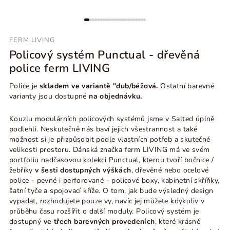
FERM LIVING
Policový systém Punctual - dřevěná
police ferm LIVING
Police je
skladem ve variantě "dub/béžová.
Ostatní barevné
varianty jsou dostupné
na objednávku.
Kouzlu modulárních policových systémů jsme v Salted úplně
podlehli. Neskutečně nás baví jejich všestrannost a také
možnost si je přizpůsobit podle vlastních potřeb a skutečné
velikosti prostoru. Dánská značka ferm LIVING má ve svém
portfoliu nadčasovou kolekci Punctual, kterou tvoří bočnice /
žebříky
v šesti dostupných výškách
, dřevěné nebo ocelové
police - pevné i perforované - policové boxy, kabinetní skříňky,
šatní tyče a spojovací kříže. O tom, jak bude výsledný design
vypadat, rozhodujete pouze vy, navíc jej můžete kdykoliv v
průběhu času rozšířit o další moduly. Policový systém je
dostupný
ve třech barevných provedeních
, které krásně