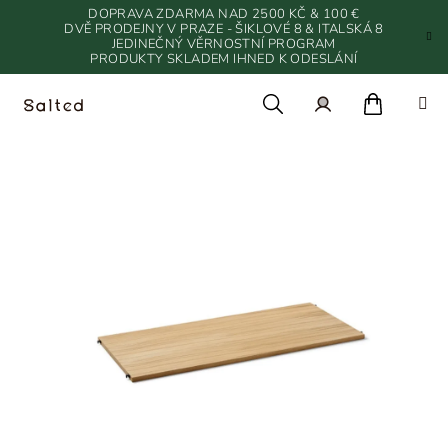
Přejít
DOPRAVA ZDARMA NAD 2500 KČ & 100 €
na
DVĚ PRODEJNY V PRAZE - ŠIKLOVÉ 8 & ITALSKÁ 8
JEDINEČNÝ VĚRNOSTNÍ PROGRAM
obsah
PRODUKTY SKLADEM IHNED K ODESLÁNÍ
Nákupn
Hledat
Přihlášení
košík