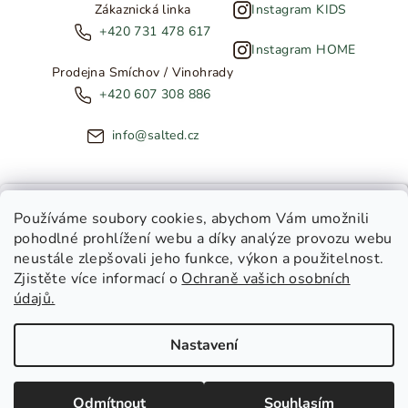
Zákaznická linka
Instagram KIDS
+420 731 478 617
Instagram HOME
Prodejna Smíchov / Vinohrady
+420 607 308 886
info@salted.cz
NOVINKY ZE SALTED
Používáme soubory cookies
, abychom Vám umožnili
pohodlné prohlížení webu a díky analýze provozu webu
Copyright 2026
SALTED
. Všechna práva vyhrazena.
Upravit
neustále zlepšovali jeho funkce, výkon a použitelnost.
nastavení cookies
Zjistěte více informací o
Ochraně vašich osobních
Toužíte dostávat novinky z
údajů.
Salted Kids
Vytvořil Shoptet
|
Tomáš Gánoci
Salted Home
Nastavení
Salted Kids & Home
Chci být v obraze!
Odmítnout
Souhlasím