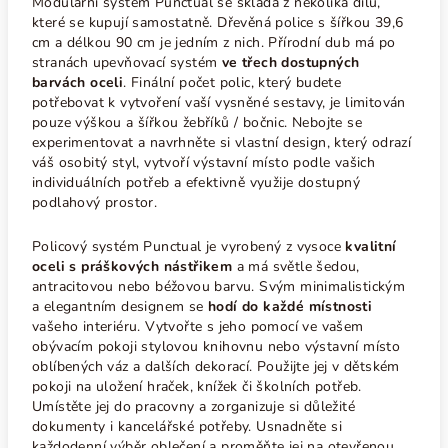
Modulární systém Punctual se skládá z několika dílů,
které se kupují samostatně. Dřevěná police s šířkou 39,6
cm a délkou 90 cm je jedním z nich. Přírodní dub má po
stranách upevňovací systém
ve třech dostupných
barvách oceli
. Finální počet polic, který budete
potřebovat k vytvoření vaší vysněné sestavy, je limitován
pouze výškou a šířkou žebříků / bočnic.
Nebojte se
experimentovat a navrhněte si vlastní design, který odrazí
váš osobitý styl, vytvoří výstavní místo podle vašich
individuálních potřeb a efektivně využije dostupný
podlahový prostor.
Policový systém Punctual je vyrobený z vysoce
kvalitní
oceli s práškových nástřikem
a má světle šedou,
antracitovou nebo béžovou barvu. Svým minimalistickým
a elegantním designem se
hodí do každé místnosti
vašeho interiéru. Vytvořte s jeho pomocí ve vašem
obývacím pokoji stylovou knihovnu nebo výstavní místo
oblíbených váz a dalších dekorací. Použijte jej v dětském
pokoji na uložení hraček, knížek či školních potřeb.
Umístěte jej do pracovny a zorganizuje si důležité
dokumenty i kancelářské potřeby. Usnadněte si
každodenní výběr oblečení a proměňte jej na otevřenou