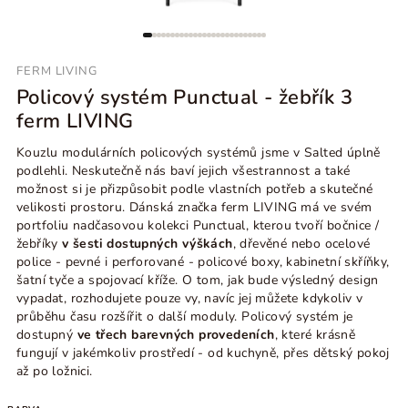
FERM LIVING
Policový systém Punctual - žebřík 3
ferm LIVING
Kouzlu modulárních policových systémů jsme v Salted úplně
podlehli. Neskutečně nás baví jejich všestrannost a také
možnost si je přizpůsobit podle vlastních potřeb a skutečné
velikosti prostoru. Dánská značka ferm LIVING má ve svém
portfoliu nadčasovou kolekci Punctual, kterou tvoří bočnice /
žebříky
v šesti dostupných výškách
, dřevěné nebo ocelové
police - pevné i perforované - policové boxy, kabinetní skříňky,
šatní tyče a spojovací kříže. O tom, jak bude výsledný design
vypadat, rozhodujete pouze vy, navíc jej můžete kdykoliv v
průběhu času rozšířit o další moduly. Policový systém je
dostupný
ve třech barevných provedeních
, které krásně
fungují v jakémkoliv prostředí - od kuchyně, přes dětský pokoj
až po ložnici.