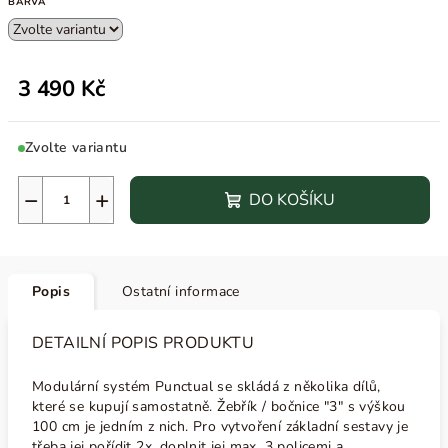
BARVA
3 490 Kč
Zvolte variantu
−
+
DO KOŠÍKU
Popis
Ostatní informace
DETAILNÍ POPIS PRODUKTU
Modulární systém Punctual se skládá z několika dílů,
které se kupují samostatně. Žebřík / bočnice "3" s výškou
100 cm je jedním z nich. Pro vytvoření základní sestavy je
třeba jej pořídit 2x, doplnit jej max. 3 policemi a