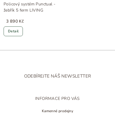
Policový systém Punctual -
žebřík 5 ferm LIVING
3 890 Kč
Detail
Z
á
ODEBÍREJTE NÁŠ NEWSLETTER
p
a
t
INFORMACE PRO VÁS
í
Kamenné prodejny