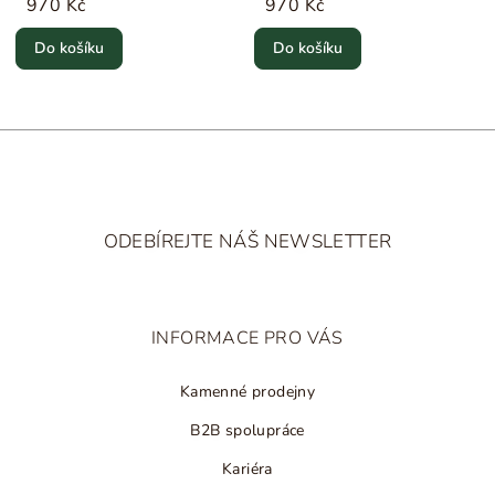
970 Kč
970 Kč
Do košíku
Do košíku
Z
á
ODEBÍREJTE NÁŠ NEWSLETTER
p
a
t
INFORMACE PRO VÁS
í
Kamenné prodejny
B2B spolupráce
Kariéra