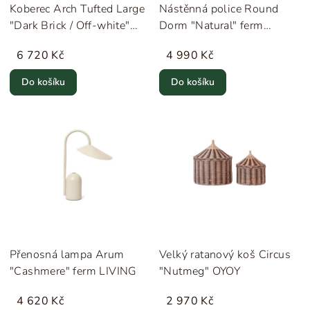
Koberec Arch Tufted Large
Nástěnná police Round
"Dark Brick / Off-white"
Dorm "Natural" ferm
ferm LIVING
LIVING
6 720 Kč
4 990 Kč
Do košíku
Do košíku
Přenosná lampa Arum
Velký ratanový koš Circus
"Cashmere" ferm LIVING
"Nutmeg" OYOY
4 620 Kč
2 970 Kč