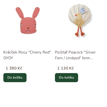
Králíček Rosy "Cherry Red"
Polštář Peacock "Silver
OYOY
Fern / Undyed" ferm
LIVING
1 390 Kč
1 130 Kč
Do košíku
Do košíku