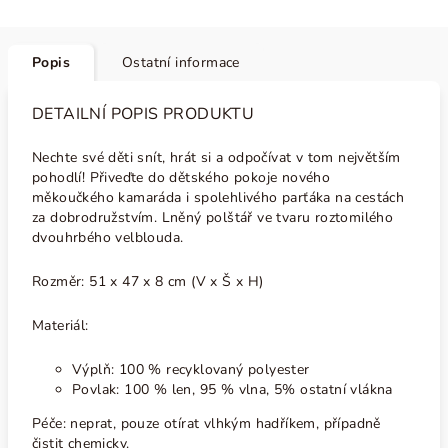
Popis
Ostatní informace
DETAILNÍ POPIS PRODUKTU
Nechte své děti snít, hrát si a odpočívat v tom největším
pohodlí! Přiveďte do dětského pokoje nového
měkoučkého kamaráda i spolehlivého parťáka na cestách
za dobrodružstvím. Lněný polštář ve tvaru roztomilého
dvouhrbého velblouda.
Rozměr: 51 x 47 x 8 cm (V x Š x H)
Materiál:
Výplň: 100 % recyklovaný polyester
Povlak: 100 % len, 95 % vlna, 5% ostatní vlákna
Péče: neprat, pouze otírat vlhkým hadříkem, případně
čistit chemicky.