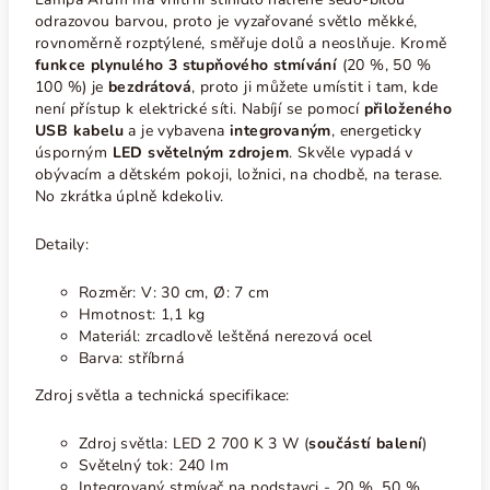
odrazovou barvou, proto je vyzařované světlo měkké,
rovnoměrně rozptýlené, směřuje dolů a neoslňuje. Kromě
funkce plynulého 3 stupňového stmívání
(20 %, 50 %
100 %) je
bezdrátová
, proto ji můžete umístit i tam, kde
není přístup k elektrické síti. Nabíjí se pomocí
přiloženého
USB kabelu
a je vybavena
integrovaným
,
energeticky
úsporným
LED
světelným zdrojem
. Skvěle vypadá v
obývacím a dětském pokoji, ložnici, na chodbě, na terase.
No zkrátka úplně kdekoliv.
Detaily:
Rozměr:
V: 30 cm, Ø: 7 cm
Hmotnost: 1,1 kg
Materiál: zrcadlově leštěná nerezová ocel
Barva: stříbrná
Zdroj světla a technická specifikace:
Zdroj světla:
LED 2 700 K 3
W (
součástí balení
)
Světelný tok: 240 Im
Integrovaný stmívač na podstavci - 20 %, 50 %,