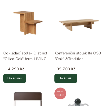
Odkládací stolek Distinct
Konferenční stolek Ita OS3
"Oiled Oak" ferm LIVING
"Oak" &Tradition
14 290 Kč
35 700 Kč
Do košíku
Do košíku
BEST
SELLER