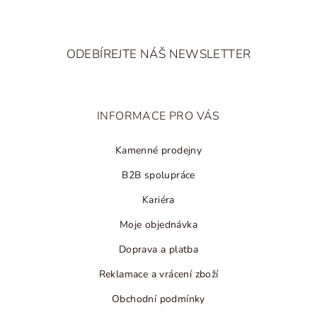
Z
á
ODEBÍREJTE NÁŠ NEWSLETTER
p
a
t
INFORMACE PRO VÁS
í
Kamenné prodejny
B2B spolupráce
Kariéra
Moje objednávka
Doprava a platba
Reklamace a vrácení zboží
Obchodní podmínky