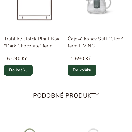
Truhlík / stolek Plant Box
Čajová konev Still "Clear"
"Dark Chocolate" ferm
ferm LIVING
LIVING
6 090 Kč
1 690 Kč
Do košíku
Do košíku
PODOBNÉ PRODUKTY