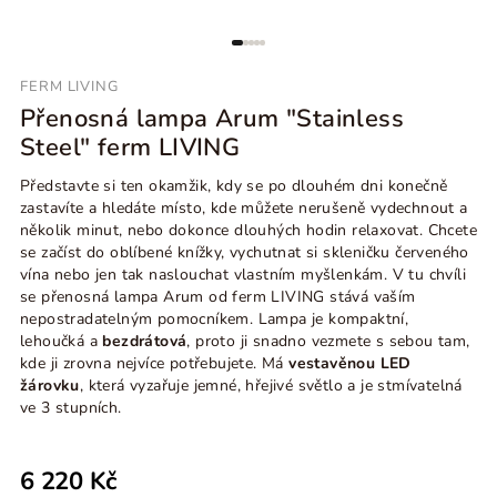
FERM LIVING
Přenosná lampa Arum "Stainless
Steel" ferm LIVING
Představte si ten okamžik, kdy se po dlouhém dni konečně
zastavíte a hledáte místo, kde můžete nerušeně vydechnout a
několik minut, nebo dokonce dlouhých hodin relaxovat. Chcete
se začíst do oblíbené knížky, vychutnat si skleničku červeného
vína nebo jen tak naslouchat vlastním myšlenkám. V tu chvíli
se přenosná lampa Arum od ferm LIVING stává vaším
nepostradatelným pomocníkem. Lampa je kompaktní,
lehoučká a
bezdrátová
, proto ji snadno vezmete s sebou tam,
kde ji zrovna nejvíce potřebujete. Má
vestavěnou LED
žárovku
, která vyzařuje jemné, hřejivé světlo a je stmívatelná
ve 3 stupních.
6 220 Kč