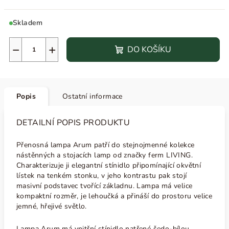
Skladem
−
+
DO KOŠÍKU
Popis
Ostatní informace
DETAILNÍ POPIS PRODUKTU
Přenosná lampa Arum patří do stejnojmenné kolekce
nástěnných a stojacích lamp od značky ferm LIVING.
Charakterizuje ji elegantní stínidlo
připomínající okvětní
lístek na tenkém stonku, v jeho kontrastu pak stojí
masivní podstavec tvořící základnu. Lampa má velice
kompaktní rozměr, je lehoučká a přináší do prostoru velice
jemné, hřejivé světlo.
Lampa Arum má vnitřní stínidlo natřené šedo-bílou