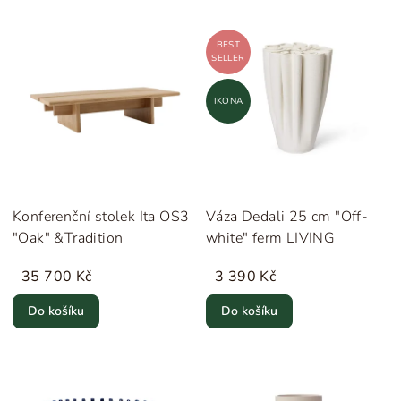
BEST
SELLER
IKONA
Konferenční stolek Ita OS3
Váza Dedali 25 cm "Off-
"Oak" &Tradition
white" ferm LIVING
35 700 Kč
3 390 Kč
Do košíku
Do košíku