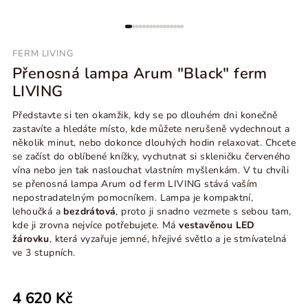
FERM LIVING
Přenosná lampa Arum "Black" ferm
LIVING
Představte si ten okamžik, kdy se po dlouhém dni konečně
zastavíte a hledáte místo, kde můžete nerušeně vydechnout a
několik minut, nebo dokonce dlouhých hodin relaxovat. Chcete
se začíst do oblíbené knížky, vychutnat si skleničku červeného
vína nebo jen tak naslouchat vlastním myšlenkám. V tu chvíli
se přenosná lampa Arum od ferm LIVING stává vaším
nepostradatelným pomocníkem. Lampa je kompaktní,
lehoučká a
bezdrátová
, proto ji snadno vezmete s sebou tam,
kde ji zrovna nejvíce potřebujete. Má
vestavěnou LED
žárovku
, která vyzařuje jemné, hřejivé světlo a je stmívatelná
ve 3 stupních.
4 620 Kč