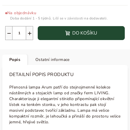
Na objednávku
Doba dodání 1 - 5 týdnů. Liší se v závislosti na dodavateli.
−
+
DO KOŠÍKU
Popis
Ostatní informace
DETAILNÍ POPIS PRODUKTU
Přenosná lampa Arum patří do stejnojmenné kolekce
nástěnných a stojacích lamp od značky ferm LIVING.
Charakterizuje ji elegantní stínidlo
připomínající okvětní
lístek na tenkém stonku, v jeho kontrastu pak stojí
masivní podstavec tvořící základnu. Lampa má velice
kompaktní rozměr, je lehoučká a přináší do prostoru velice
jemné, hřejivé světlo.