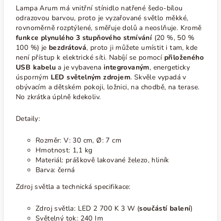
Lampa Arum má vnitřní stínidlo natřené šedo-bílou
odrazovou barvou, proto je vyzařované světlo měkké,
rovnoměrně rozptýlené, směřuje dolů a neoslňuje. Kromě
funkce plynulého 3 stupňového stmívání
(20 %, 50 %
100 %) je
bezdrátová
, proto ji můžete umístit i tam, kde
není přístup k elektrické síti. Nabíjí se pomocí
přiloženého
USB kabelu
a je vybavena
integrovaným
,
energeticky
úsporným
LED
světelným zdrojem
. Skvěle vypadá v
obývacím a dětském pokoji, ložnici, na chodbě, na terase.
No zkrátka úplně kdekoliv.
Detaily:
Rozměr:
V: 30 cm, Ø: 7 cm
Hmotnost: 1,1 kg
Materiál: práškově lakované železo, hliník
Barva: černá
Zdroj světla a technická specifikace:
Zdroj světla:
LED 2 700 K 3
W (
součástí balení
)
Světelný tok: 240 Im