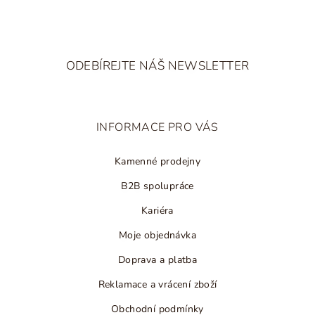
Z
á
ODEBÍREJTE NÁŠ NEWSLETTER
p
a
t
INFORMACE PRO VÁS
í
Kamenné prodejny
B2B spolupráce
Kariéra
Moje objednávka
Doprava a platba
Reklamace a vrácení zboží
Obchodní podmínky