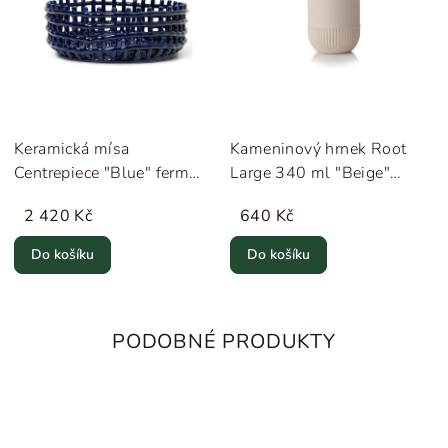
Keramická mísa
Kameninový hrnek Root
Centrepiece "Blue" ferm
Large 340 ml "Beige"
LIVING
Novoform
2 420 Kč
640 Kč
Do košíku
Do košíku
PODOBNÉ PRODUKTY