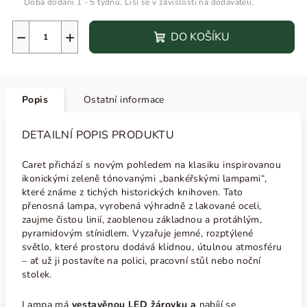
Doba dodání 1 - 5 týdnů. Liší se v závislosti na dodavateli.
−
+
DO KOŠÍKU
Popis
Ostatní informace
DETAILNÍ POPIS PRODUKTU
Caret přichází s novým pohledem na klasiku inspirovanou
ikonickými zeleně tónovanými „bankéřskými lampami“,
které známe z tichých historických knihoven. Tato
přenosná lampa, vyrobená výhradně z lakované oceli,
zaujme čistou linií, zaoblenou základnou a protáhlým,
pyramidovým stínidlem. Vyzařuje jemné, rozptýlené
světlo, které prostoru dodává klidnou, útulnou atmosféru
– ať už ji postavíte na polici, pracovní stůl nebo noční
stolek.
Lampa má
vestavěnou LED žárovku a
nabíjí se