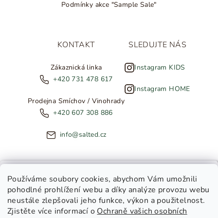
Podmínky akce "Sample Sale"
KONTAKT
SLEDUJTE NÁS
Zákaznická linka
Instagram KIDS
+420 731 478 617
Instagram HOME
Prodejna Smíchov / Vinohrady
+420 607 308 886
info@salted.cz
NOVINKY ZE SALTED
Používáme soubory cookies
, abychom Vám umožnili
pohodlné prohlížení webu a díky analýze provozu webu
Copyright 2026
SALTED
. Všechna práva vyhrazena.
Upravit
neustále zlepšovali jeho funkce, výkon a použitelnost.
nastavení cookies
Zjistěte více informací o
Ochraně vašich osobních
Toužíte dostávat novinky z