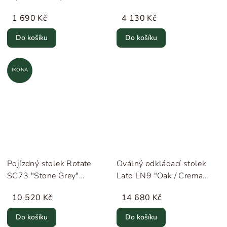
cooking" New Mags
&Tradition
1 690 Kč
4 130 Kč
Do košíku
Do košíku
IKONA
Pojízdný stolek Rotate
Oválný odkládací stolek
SC73 "Stone Grey"
Lato LN9 "Oak / Crema
&Tradition
Diva Marble" &Tradition
10 520 Kč
14 680 Kč
Do košíku
Do košíku