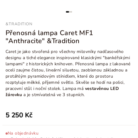
&TRADITION
Přenosná lampa Caret MF1
"Anthracite" &Tradition
Caret je jako stvořená pro všechny milovníky nadčasového
designu a tiché elegance inspirované klasickými "bankéřskými
lampami" z historických knihoven. Přenosná lampa z lakované
oceli zaujme čistou, lineární siluetou, zaoblenou základnou a
protáhlým pyramidovým stínidlem, které do prostoru
rozptyluje měkké, příjemné světlo. Skvěle se hodí na polici,
pracovní stůl i noční stolek. Lampa má
vestavěnou LED
žárovku
a je stmívatelná ve 3 stupních.
5 250 Kč
Na objednávku