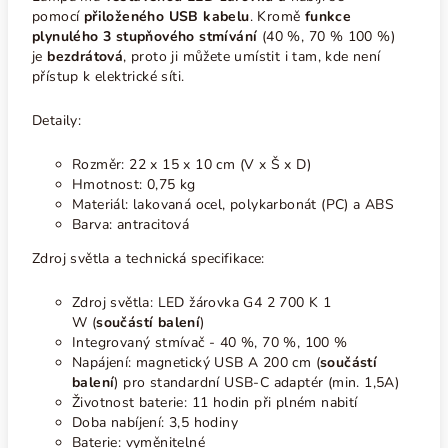
pomocí
přiloženého USB kabelu
.
Kromě
funkce
plynulého 3 stupňového stmívání
(40 %, 70 % 100 %)
je
bezdrátová
, proto ji můžete umístit i tam, kde není
přístup k elektrické síti.
Detaily:
Rozměr:
22 x 15 x 10 cm (V x Š x D)
Hmotnost: 0,75 kg
Materiál: lakovaná ocel, polykarbonát (PC) a ABS
Barva: antracitová
Zdroj světla a technická specifikace:
Zdroj světla: LED žárovka G4 2 700 K 1
W
(
součástí balení
)
Integrovaný stmívač - 40 %, 70 %, 100 %
Napájení: magnetický USB A 200 cm (
součástí
balení
) pro standardní USB-C adaptér (min. 1,5A)
Životnost baterie: 11 hodin při plném nabití
Doba nabíjení: 3,5 hodiny
Baterie: vyměnitelné