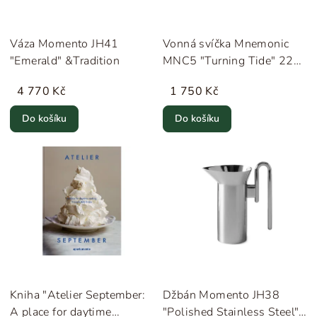
Váza Momento JH41
Vonná svíčka Mnemonic
"Emerald" &Tradition
MNC5 "Turning Tide" 220
g &Tradition
4 770 Kč
1 750 Kč
Do košíku
Do košíku
Kniha "Atelier September:
Džbán Momento JH38
A place for daytime
"Polished Stainless Steel"