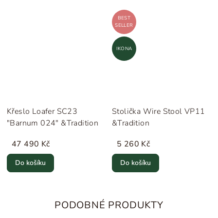
BEST
SELLER
IKONA
Křeslo Loafer SC23
Stolička Wire Stool VP11
"Barnum 024" &Tradition
&Tradition
47 490 Kč
5 260 Kč
Do košíku
Do košíku
PODOBNÉ PRODUKTY