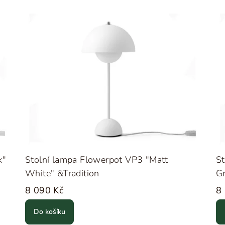
k"
Stolní lampa Flowerpot VP3 "Matt
St
White" &Tradition
Gr
8 090 Kč
8
Do košíku