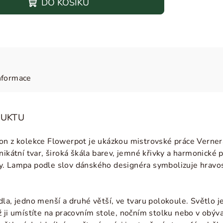
DO KOŠÍKU
nformace
DUKTU
on z kolekce Flowerpot je ukázkou mistrovské práce Verner
nikátní tvar, široká škála barev, jemné křivky a harmonické 
. Lampa podle slov dánského designéra symbolizuje hravos
.
dla, jedno menší a druhé větší, ve tvaru polokoule. Světlo 
ž ji umístíte na pracovním stole, nočním stolku nebo v obýv