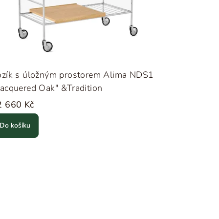
ozík s úložným prostorem Alima NDS1
acquered Oak" &Tradition
2 660 Kč
Do košíku