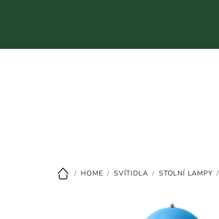
Přejít
na
obsah
CZK
/
HOME
/
SVÍTIDLA
/
STOLNÍ LAMPY
Domů