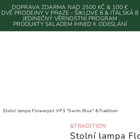
DOPRAVA ZDARMA NAD 2500 KČ & 100 €
DVĚ PRODEJNY V PRAZE - ŠIKLOVÉ 8 & ITALSKÁ 8
JEDINEČNÝ VĚRNOSTNÍ PROGRAM
PRODUKTY SKLADEM IHNED K ODESLÁNÍ
/
Stolní lampa Flowerpot VP3 "Swim Blue" &Tradition
&TRADITION
Stolní lampa F