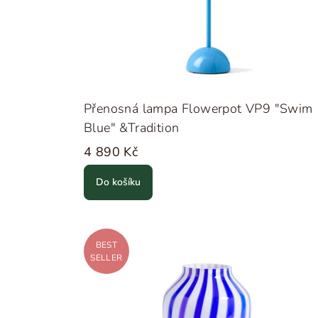
Přenosná lampa Flowerpot VP9 "Swim
Blue" &Tradition
4 890 Kč
Do košíku
BEST
SELLER