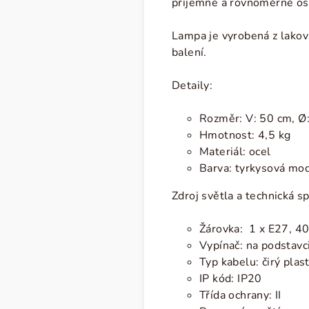
příjemné a rovnoměrné osvě
Lampa je vyrobená z lakov
balení.
Detaily:
Rozměr:
V: 50 cm, Ø
Hmotnost: 4,5 kg
Materiál: ocel
Barva: tyrkysová mo
Zdroj světla a technická sp
Žárovka: 1 x E27, 
Vypínač: na podstavc
Typ kabelu: čirý plas
IP kód: IP20
Třída ochrany: II