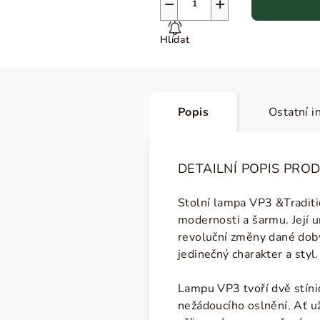
−
+
Hlídat
Popis
Ostatní i
DETAILNÍ POPIS PRO
Stolní lampa VP3 &Traditi
modernosti a šarmu. Její u
revoluční změny dané doby
jedinečný charakter a styl
Lampu VP3 tvoří dvě stíni
nežádoucího oslnění. Ať u