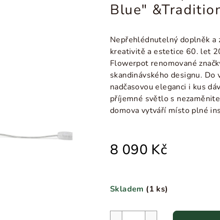
Blue" &Traditio
Nepřehlédnutelný doplněk a zd
kreativitě a estetice 60. let 
Flowerpot renomované značky
skandinávského designu. Do v
nadčasovou eleganci i kus dá
příjemné světlo s nezaměnit
domova vytváří místo plné ins
8 090 Kč
Skladem
(
1 ks
)