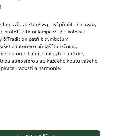
n
roj světla, který vypráví příběh o inovaci,
20. století. Stolní lampa VP3 z kolekce
 &Tradition patří k symbolům
ašeho interiéru přináší funkčnost,
vné historie. Lampa poskytuje měkké,
elnou atmosférou a z každého koutu vašeho
pirace, radosti a harmonie.