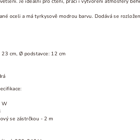
tlení. Je ideální pro čtení, práci i vytvoření atmosféry bě
ané oceli a má tyrkysově modrou barvu. Dodává se rozlože
: 23 cm, Ø podstavce: 12 cm
drá
ecifikace:
40 W
i
tový se zástrčkou - 2 m