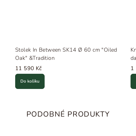
Stolek In Between SK14 Ø 60 cm "Oiled
Kn
Oak" &Tradition
d
11 590 Kč
1
Do košíku
PODOBNÉ PRODUKTY