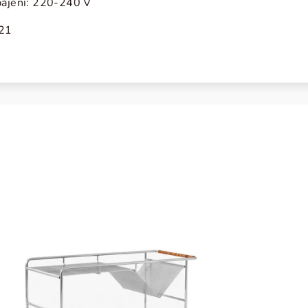
pájení: 220-240 V
21