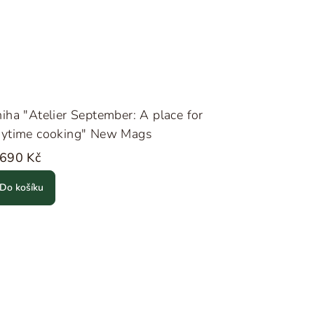
iha "Atelier September: A place for
aytime cooking" New Mags
 690 Kč
Do košíku