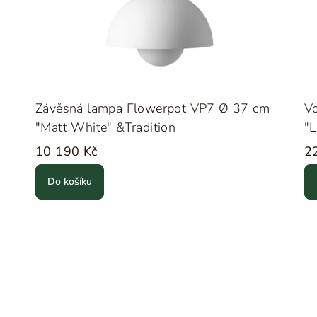
Závěsná lampa Flowerpot VP7 Ø 37 cm
V
"Matt White" &Tradition
"L
10 190 Kč
2
Do košíku