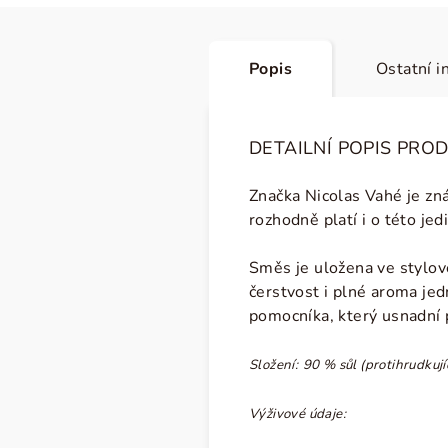
Popis
Ostatní i
DETAILNÍ POPIS PRO
Značka Nicolas Vahé je zn
rozhodně platí i o této je
Směs je uložena ve stylo
čerstvost i plné aroma jed
pomocníka, který usnadní p
Složení:
90 % sůl (protihrudkují
Výživové údaje: