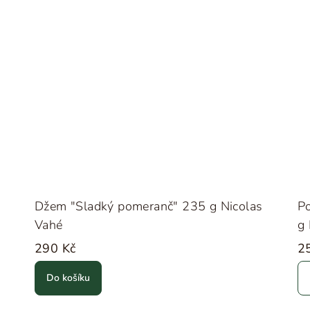
Džem "Sladký pomeranč" 235 g Nicolas
Po
Vahé
g 
290 Kč
2
Do košíku