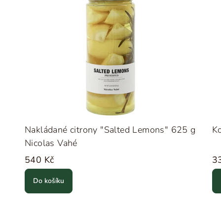
0
Nakládané citrony "Salted Lemons" 625 g
Ko
Nicolas Vahé
540 Kč
3
Do košíku