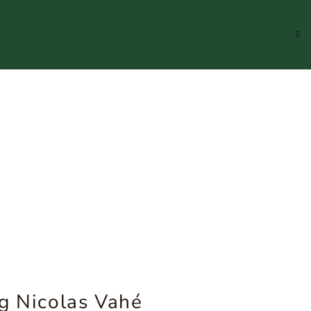
Hledat
Přihlášení
Náku
koší
g Nicolas Vahé