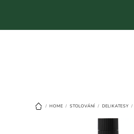
Přejít
na
obsah
CZK
/
HOME
/
STOLOVÁNÍ
/
DELIKATESY
/
Domů