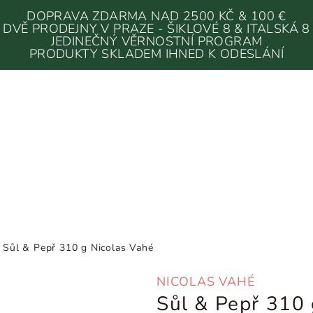
DOPRAVA ZDARMA NAD 2500 KČ & 100 €
DVĚ PRODEJNY V PRAZE - ŠIKLOVÉ 8 & ITALSKÁ 8
JEDINEČNÝ VĚRNOSTNÍ PROGRAM
PRODUKTY SKLADEM IHNED K ODESLÁNÍ
Sůl & Pepř 310 g Nicolas Vahé
NICOLAS VAHÉ
Sůl & Pepř 310 