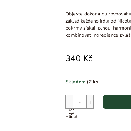
Objevte dokonalou rovnováhu s
základ každého jídla od Nicol
pokrmy získají plnou, harmoni
kombinovat ingredience zvláš
340 Kč
Skladem
(
2 ks
)
−
+
Hlídat