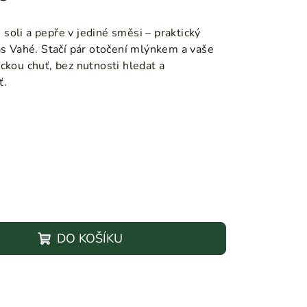
oli a pepře v jediné směsi – praktický
as Vahé. Stačí pár otočení mlýnkem a vaše
ckou chuť, bez nutnosti hledat a
ť.
DO KOŠÍKU