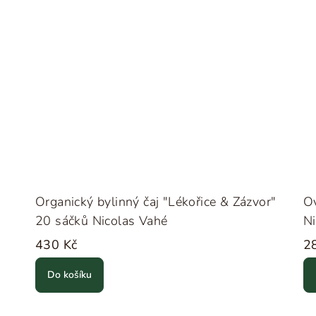
Organický bylinný čaj "Lékořice & Zázvor"
O
20 sáčků Nicolas Vahé
Ni
430 Kč
2
Do košíku