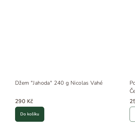
Džem "Jahoda" 240 g Nicolas Vahé
Po
Če
290 Kč
2
Do košíku