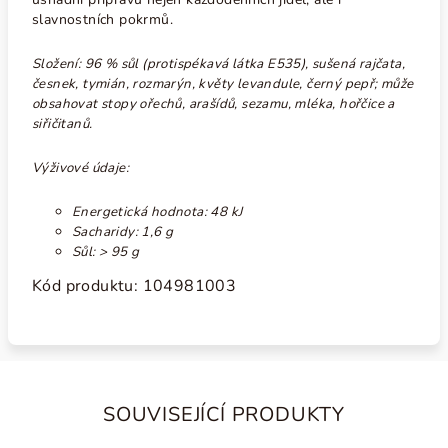
slavnostních pokrmů.
Složení: 96 %
sůl (protispékavá látka E535), sušená rajčata,
česnek, tymián, rozmarýn, květy levandule, černý pepř
; může
obsahovat stopy ořechů, arašídů, sezamu, mléka, hořčice a
siřičitanů.
Výživové údaje:
Energetická hodnota: 48 kJ
Sacharidy: 1,6 g
Sůl:
> 95 g
Kód produktu: 104981003
SOUVISEJÍCÍ PRODUKTY