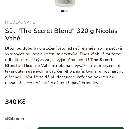
NICOLAS VAHÉ
Sůl "The Secret Blend" 320 g Nicolas
Vahé
Dlouhou dobu bylo složení této jedinečné směsi soli a pečlivě
vybraných bylinek a koření tajemstvím. Dnes však již můžeme
odhalit, co se skrývá za její výjimečnou chutí!
The
Secret
Blend
od Nicolase Vahé je dokonale vyvážená kombinace soli,
levandule, sušených rajčat, černého pepře, tymiánu, rozmarýnu
a česneku. Využít se dá při dochucení každého pokrmu od
masa, přes čerstvé saláty až po křupavé hranolky.
340 Kč
Skladem