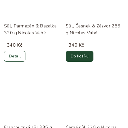
Sůl, Parmazán & Bazalka
Sůl, Česnek & Zázvor 255
320 g Nicolas Vahé
g Nicolas Vahé
340 Kč
340 Kč
Detail
Do košíku
Francouzská sůl 335 g
Černá sůl 320 g Nicolas