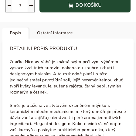
−
+
DO KOŠÍKU
Popis
Ostatní informace
DETAILNÍ POPIS PRODUKTU
Značka Nicolas Vahé je známá svým pečlivým výběrem
vysoce kvalitních surovin, dokonalou souhrou chutí i
designovým balením. A to rozhodně platí i o této
jedinečné směsi prvotřídní
soli, jejíž nezaměnitelnou chuť
tvoří květy levandule, sušená rajčata, černý pepř, tymián,
rozmarýn a česnek.
Směs je uložena ve stylovém skleněném mlýnku s
keramickým mlecím mechanismem, který umožňuje přesné
dávkování a zajišťuje čerstvost i plné aroma jednotlivých
ingrediencí. Elegantní design mlýnku navíc krásně doplní
vaši kuchyň a poskytne praktického pomocníka, který
usnadní přípravu nejen každodenních jídel, ale i