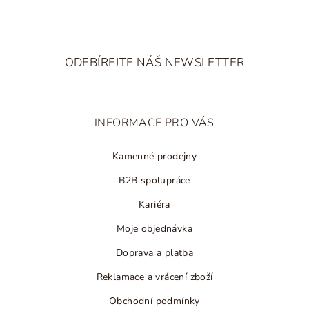
Z
á
ODEBÍREJTE NÁŠ NEWSLETTER
p
a
t
INFORMACE PRO VÁS
í
Kamenné prodejny
B2B spolupráce
Kariéra
Moje objednávka
Doprava a platba
Reklamace a vrácení zboží
Obchodní podmínky