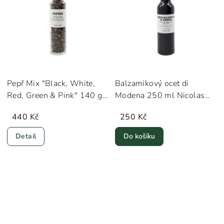
Pepř Mix "Black, White,
Balzamikový ocet di
Red, Green & Pink" 140 g
Modena 250 ml Nicolas
Nicolas Vahé
Vahé
440 Kč
250 Kč
Detail
Do košíku