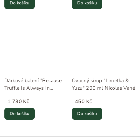
Do košíku
Do košíku
Dárkové balení "Because
Ovocný sirup "Limetka &
Truffle Is Always In
Yuzu" 200 ml Nicolas Vahé
Season" Nicolas Vahé
1 730 Kč
450 Kč
Do košíku
Do košíku