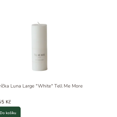
íčka Luna Large "White" Tell Me More
55 Kč
Do košíku