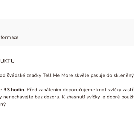
nformace
DUKTU
 od švédské značky Tell Me More skvěle pasuje do skleněn
je
33
hodin
. Před zapálením doporučujeme knot svíčky zastř
 nenechávejte bez dozoru. K zhasnutí svíčky je dobré použí
ený.
m