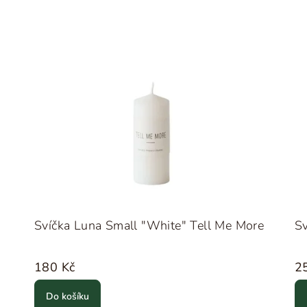
Svíčka Luna Small "White" Tell Me More
Sv
180 Kč
2
Do košíku