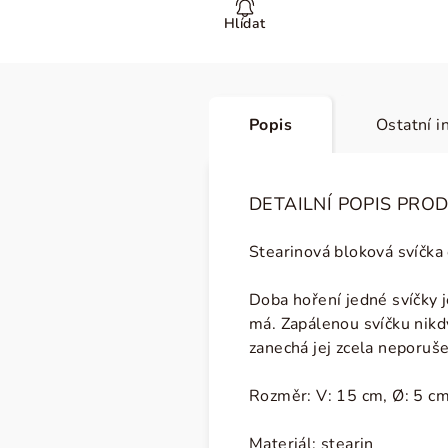
Hlídat
Popis
Ostatní i
DETAILNÍ POPIS PRO
Stearinová bloková svíčka
Doba hoření jedné svíčky 
má. Zapálenou svíčku nikdy
zanechá jej zcela neporuš
Rozměr: V: 15 cm,
Ø: 5 c
Materiál: stearin