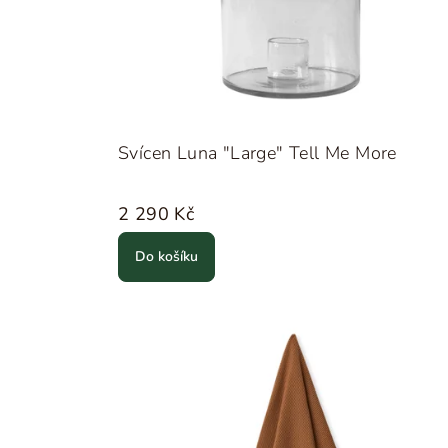
Svícen Luna "Large" Tell Me More
2 290 Kč
Do košíku