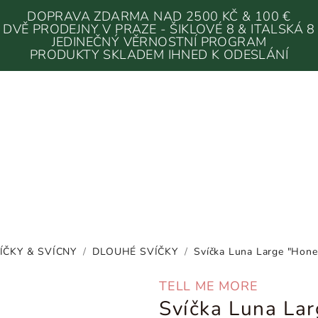
DOPRAVA ZDARMA NAD 2500 KČ & 100 €
DVĚ PRODEJNY V PRAZE - ŠIKLOVÉ 8 & ITALSKÁ 8
JEDINEČNÝ VĚRNOSTNÍ PROGRAM
PRODUKTY SKLADEM IHNED K ODESLÁNÍ
ÍČKY & SVÍCNY
/
DLOUHÉ SVÍČKY
/
Svíčka Luna Large "Hone
TELL ME MORE
Svíčka Luna Lar