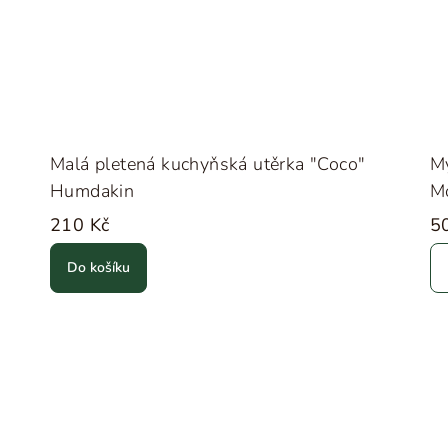
Malá pletená kuchyňská utěrka "Coco"
Mý
Humdakin
M
210 Kč
5
Do košíku