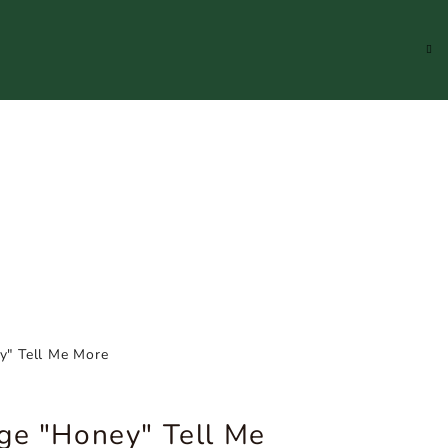
Hledat
Přihlášení
Náku
koší
y" Tell Me More
ge "Honey" Tell Me