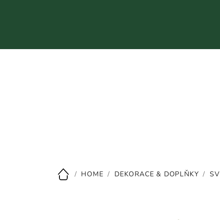
Přejít
na
obsah
CZK
/
HOME
/
DEKORACE & DOPLŇKY
/
SV
Domů