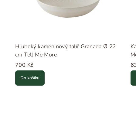
Hluboký kameninový talíř Granada Ø 22
K
cm Tell Me More
M
700 Kč
6
Do košíku