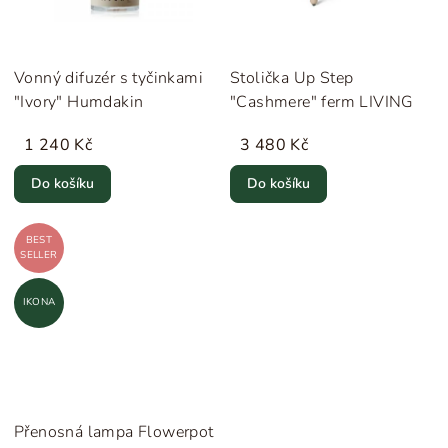
Vonný difuzér s tyčinkami
Stolička Up Step
"Ivory" Humdakin
"Cashmere" ferm LIVING
1 240 Kč
3 480 Kč
Do košíku
Do košíku
BEST
SELLER
IKONA
Přenosná lampa Flowerpot