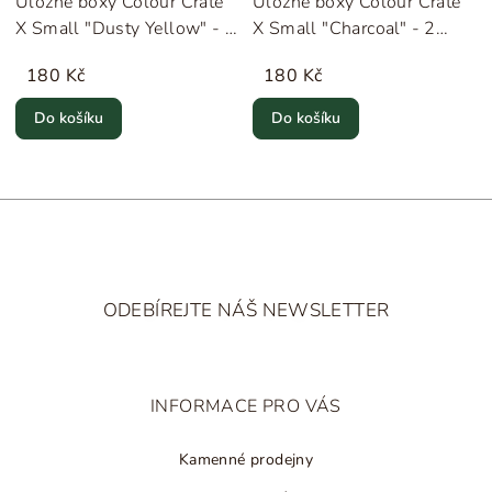
Úložné boxy Colour Crate
Úložné boxy Colour Crate
X Small "Dusty Yellow" - 2
X Small "Charcoal" - 2
kusy HAY
kusy HAY
180 Kč
180 Kč
Do košíku
Do košíku
Z
á
ODEBÍREJTE NÁŠ NEWSLETTER
p
a
t
INFORMACE PRO VÁS
í
Kamenné prodejny