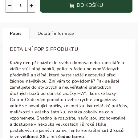
−
+
DO KOŠÍKU
Popis
Ostatní informace
DETAILNÍ POPIS PRODUKTU
Každý den přicházíte do svého domova nebo kanceláře a
vidíte stůl plný papírů, police s řadou neuspořádaných
předmětů a skříně, které byste raději neotevřeli před
žádnou návštěvou. Zní vám to povědomě? Pak se jistě
zamilujete do stylových a neuvěřitelně praktických
úložných boxů od dánské značky HAY. Ikonické boxy
Colour Crate vám pomohou velice rychle zorganizovat
volně se povalující hračky, kosmetiku, kancelářské potřeby,
maličkosti z vašeho šatníku, zkrátka cokoliv na co si
vzpomenete. Snadno je rozložíte, navíc jsou stohovatelné
a dostupné v několika velikostech i široké škále
pastelových a jasných barev. Tento konkrétní
set 2 kusů
je ve
velikosti XS
a má
šedou barvu
.