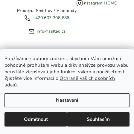
Instagram HOME
Prodejna Smíchov / Vinohrady
+420 607 308 886
info@salted.cz
NOVINKY ZE SALTED
Používáme soubory cookies
, abychom Vám umožnili
pohodlné prohlížení webu a díky analýze provozu webu
Copyright 2026
SALTED
. Všechna práva vyhrazena.
Upravit
neustále zlepšovali jeho funkce, výkon a použitelnost.
nastavení cookies
Zjistěte více informací o
Ochraně vašich osobních
Toužíte dostávat novinky z
údajů.
Salted Kids
Vytvořil Shoptet
|
Tomáš Gánoci
Salted Home
Nastavení
Salted Kids & Home
Chci být v obraze!
Odmítnout
Souhlasím
Zásady zpracování osobních údajů