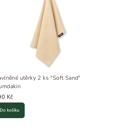
vlněné utěrky 2 ks "Soft Sand"
umdakin
90 Kč
Do košíku