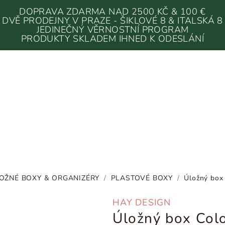
DOPRAVA ZDARMA NAD 2500 KČ & 100 €
DVĚ PRODEJNY V PRAZE - ŠIKLOVÉ 8 & ITALSKÁ 8
JEDINEČNÝ VĚRNOSTNÍ PROGRAM
PRODUKTY SKLADEM IHNED K ODESLÁNÍ
OŽNÉ BOXY & ORGANIZÉRY
/
PLASTOVÉ BOXY
/
Úložný box 
HAY DESIGN
Úložný box Colo