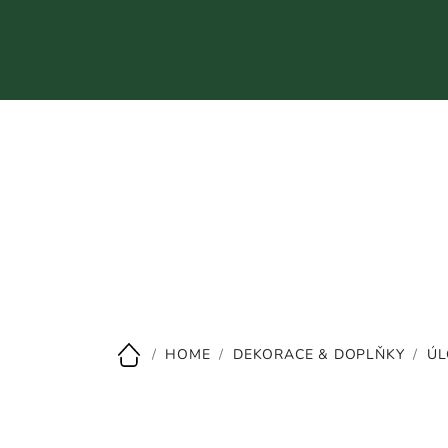
Přejít
na
obsah
CZK
/
HOME
/
DEKORACE & DOPLŇKY
/
ÚL
Domů