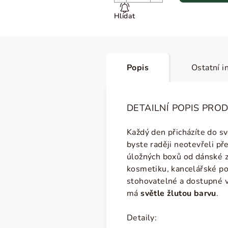
Hlídat
Popis
Ostatní i
DETAILNÍ POPIS PRO
Každý den přicházíte do s
byste raději neotevřeli p
úložných boxů od dánské z
kosmetiku, kancelářské pot
stohovatelné a dostupné v 
má
světle žlutou barvu
.
Detaily: