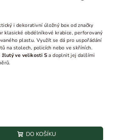
ický i dekorativní úložný box od značky
r klasické obdélníkové krabice, perforovaný
ovaného plastu. Využít se dá pro
uspořádání
ů na stolech, policích nebo ve skříních.
e
žlutý ve velikosti S
a doplnit jej dalšími
měrů.
DO KOŠÍKU