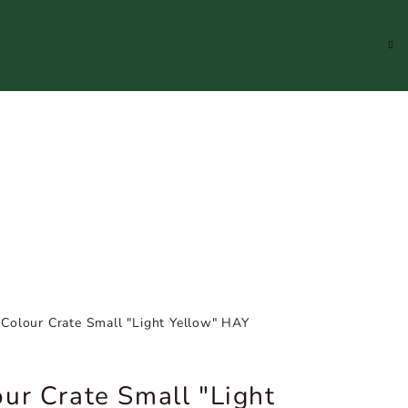
Hledat
Přihlášení
Náku
koší
Colour Crate Small "Light Yellow" HAY
ur Crate Small "Light