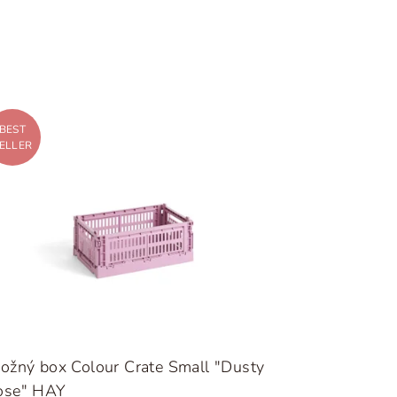
BEST
ELLER
ožný box Colour Crate Small "Dusty
ose" HAY