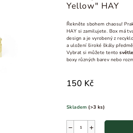
Yellow" HAY
Řekněte sbohem chaosu! Prakt
HAY si zamilujete. Box má tva
design a je v
yrobený z recykl
a uložení široké škály předmět
Vybrat si můžete tento
světl
boxy různých barev nebo roz
150 Kč
Skladem
(
>3 ks
)
−
+