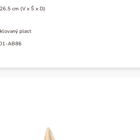
26,5 cm (V x Š x D)
klovaný plast
01-AB86