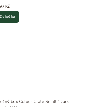
50 Kč
Do košíku
ožný box Colour Crate Small "Dark