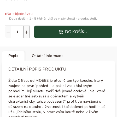
Na objednávku
Doba dodání 1 - 5 týdnů. Liší se v závislosti na dodavateli.
−
+
DO KOŠÍKU
Popis
Ostatní informace
DETAILNÍ POPIS PRODUKTU
Židle Offset od MOEBE je přesně ten typ kousku, který
zaujme na první pohled – a pak si vás získá svým
pohodlím. Její siluetu tvoří dvě jemné ocelové linie, které
se elegantně setkávají s opěradlem a vytváří
charakteristický, lehce „odsazený“ profil. Je navržená s
důrazem na dlouhou životnost i každodenní pohodlí – ať
už u jídelního stolu, v pracovním koutě nebo v živém