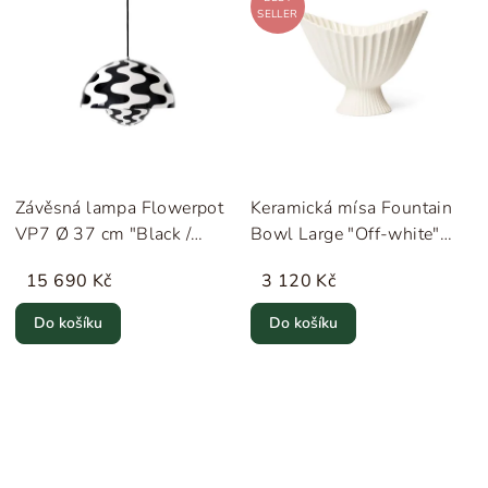
SELLER
Závěsná lampa Flowerpot
Keramická mísa Fountain
VP7 Ø 37 cm "Black /
Bowl Large "Off-white"
White" &Tradition
ferm LIVING
15 690 Kč
3 120 Kč
Do košíku
Do košíku