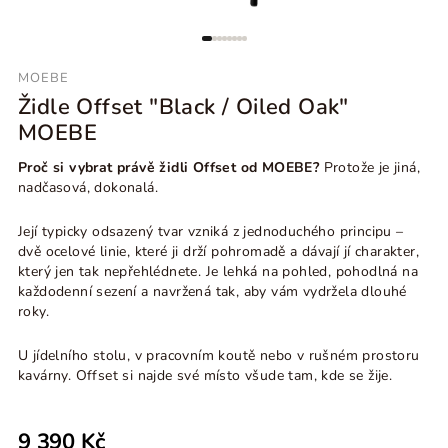
MOEBE
Židle Offset "Black / Oiled Oak"
MOEBE
Proč si vybrat právě židli Offset od MOEBE?
Protože je jiná,
nadčasová, dokonalá.
Její typicky odsazený tvar vzniká z jednoduchého principu –
dvě ocelové linie, které ji drží pohromadě a dávají jí charakter,
který jen tak nepřehlédnete. Je lehká na pohled, pohodlná na
každodenní sezení a navržená tak, aby vám vydržela dlouhé
roky.
U jídelního stolu, v pracovním koutě nebo v rušném prostoru
kavárny. Offset si najde své místo všude tam, kde se žije.
9 390 Kč