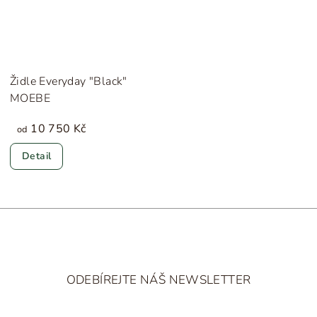
Židle Everyday "Black"
MOEBE
10 750 Kč
od
Detail
Z
á
ODEBÍREJTE NÁŠ NEWSLETTER
p
a