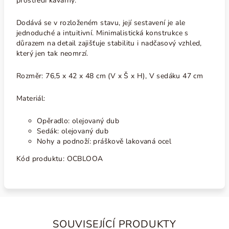
prostředí kavárny.
Dodává se v rozloženém stavu, její sestavení je ale
jednoduché a intuitivní. Minimalistická konstrukce s
důrazem na detail zajišťuje stabilitu i nadčasový vzhled,
který jen tak neomrzí.
Rozměr:
76,5 x 42 x 48 cm (V x Š x H), V sedáku 47 cm
Materiál:
Opěradlo: olejovaný dub
Sedák: olejovaný dub
Nohy a podnoží: práškově lakovaná ocel
Kód produktu:
OCBLOOA
SOUVISEJÍCÍ PRODUKTY