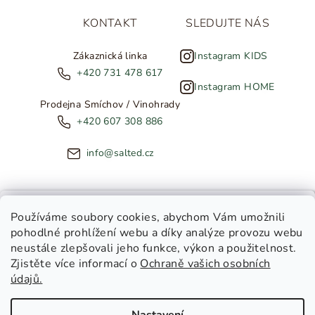
KONTAKT
SLEDUJTE NÁS
Zákaznická linka
Instagram KIDS
+420 731 478 617
Instagram HOME
Prodejna Smíchov / Vinohrady
+420 607 308 886
info@salted.cz
NOVINKY ZE SALTED
Používáme soubory cookies
, abychom Vám umožnili
pohodlné prohlížení webu a díky analýze provozu webu
Copyright 2026
SALTED
. Všechna práva vyhrazena.
Upravit
neustále zlepšovali jeho funkce, výkon a použitelnost.
nastavení cookies
Zjistěte více informací o
Ochraně vašich osobních
Toužíte dostávat novinky z
údajů.
Salted Kids
Vytvořil Shoptet
|
Tomáš Gánoci
Salted Home