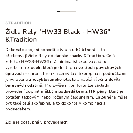
&TRADITION
Židle Rely "HW33 Black - HW36"
&Tradition
Dokonalé spojení pohodlí, stylu a udržitelnosti - to
představují židle Rely od dánské značky &Tradition. Celá
kolekce HW33-HW36
má minimalistickou základnu
vyrobenou
z oceli
, která je dostupná
ve třech povrchových
úpravách
– chrom, bronz a černý lak. Skořepina s
područkami
je vyrobena
z recyklovaného plastu
a nabízí výběr
z devíti
barevných odstínů
.
Pro zvýšení komfortu lze základní
provedení doplnit měkkým
podsedákem z HR pěny
, který je
potažen látkovým nebo koženým čalouněním. Č
alouněná může
být také celá skořepina, a to dokonce v kombinaci s
podsedákem.
Židle je dostupná v provedeních: