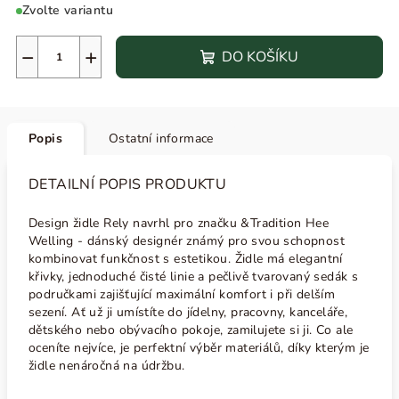
Zvolte variantu
−
+
DO KOŠÍKU
Popis
Ostatní informace
DETAILNÍ POPIS PRODUKTU
Design židle Rely navrhl pro značku
&Tradition Hee
Welling - dánský designér
známý pro svou schopnost
kombinovat funkčnost s estetikou. Židle má
elegantní
křivky, jednoduché čisté linie a pečlivě tvarovaný sedák s
područkami zajišťující maximální komfort i při delším
sezení. Ať už ji umístíte do jídelny, pracovny, kanceláře,
dětského nebo obývacího pokoje, zamilujete si ji.
Co ale
oceníte nejvíce, je perfektní výběr materiálů, díky kterým je
židle nenáročná na údržbu.