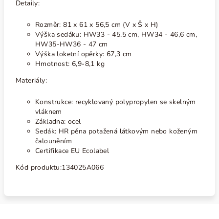
Detaily:
Rozměr: 81 x 61 x 56,5 cm (V x Š x H)
Výška sedáku: HW33 - 45,5 cm, HW34 - 46,6 cm,
HW35-HW36 - 47 cm
Výška loketní opěrky: 67,3 cm
Hmotnost: 6,9-8,1 kg
Materiály:
Konstrukce: recyklovaný polypropylen se skelným
vláknem
Základna: ocel
Sedák: HR pěna potažená látkovým nebo koženým
čalouněním
Certifikace EU Ecolabel
Kód produktu:
134025A066