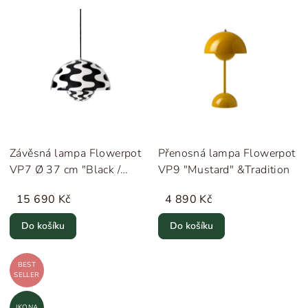
Závěsná lampa Flowerpot
Přenosná lampa Flowerpot
VP7 Ø 37 cm "Black /
VP9 "Mustard" &Tradition
White" &Tradition
15 690 Kč
4 890 Kč
Do košíku
Do košíku
BEST
SELLER
IKONA