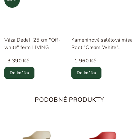
Váza Dedali 25 cm "Off-
Kameninová salátová mísa
white" ferm LIVING
Root "Cream White"
Novoform
3 390 Kč
1 960 Kč
Do košíku
Do košíku
PODOBNÉ PRODUKTY