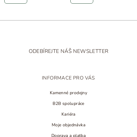
Z
á
ODEBÍREJTE NÁŠ NEWSLETTER
p
a
t
INFORMACE PRO VÁS
í
Kamenné prodejny
B2B spolupráce
Kariéra
Moje objednávka
Doprava a platba