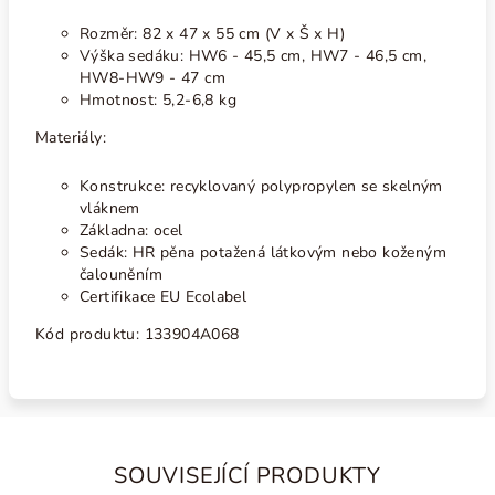
Rozměr: 82 x 47 x 55 cm (V x Š x H)
Výška sedáku: HW6 - 45,5 cm, HW7 - 46,5 cm,
HW8-HW9 - 47 cm
Hmotnost: 5,2-6,8 kg
Materiály:
Konstrukce: recyklovaný polypropylen se skelným
vláknem
Základna: ocel
Sedák: HR pěna potažená látkovým nebo koženým
čalouněním
Certifikace EU Ecolabel
Kód produktu:
133904A068
SOUVISEJÍCÍ PRODUKTY