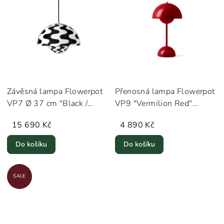
Závěsná lampa Flowerpot
Přenosná lampa Flowerpot
VP7 Ø 37 cm "Black /
VP9 "Vermilion Red"
White" &Tradition
&Tradition
15 690 Kč
4 890 Kč
Do košíku
Do košíku
SALE