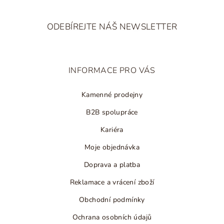
Z
á
ODEBÍREJTE NÁŠ NEWSLETTER
p
a
t
INFORMACE PRO VÁS
í
Kamenné prodejny
B2B spolupráce
Kariéra
Moje objednávka
Doprava a platba
Reklamace a vrácení zboží
Obchodní podmínky
Ochrana osobních údajů