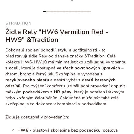
&TRADITION
Židle Rely "HW6 Vermilion Red -
HW9" &Tradition
Dokonalé spojení pohodlí, stylu a udržitelnosti - to
představují židle Rely od dánské značky &Tradition. Celá
kolekce HW6-HW10
má minimalistickou základnu vyrobenou
z oceli
, která je dostupná
ve třech povrchových úpravách
–
chrom, bronz a černý lak. Skořepina je vyrobena
z
recyklovaného plastu
a nabízí výběr
z devíti barevných
odstínů
.
Pro zvýšení komfortu lze základní provedení doplnit
měkkým
podsedákem z HR pěny
, který je potažen látkovým
nebo koženým čalouněním. Č
alouněná může být také celá
skořepina, a to dokonce v kombinaci s podsedákem.
Židle je dostupná v provedeních:
HW6
- plastová skořepina bez podsedáku, ocelová