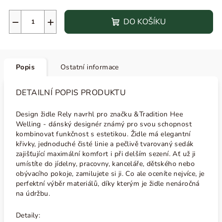
−
+
DO KOŠÍKU
Popis
Ostatní informace
DETAILNÍ POPIS PRODUKTU
Design židle Rely navrhl pro značku
&Tradition Hee
Welling - dánský designér
známý pro svou schopnost
kombinovat funkčnost s estetikou. Židle má
elegantní
křivky, jednoduché čisté linie a pečlivě tvarovaný sedák
zajišťující maximální komfort i při delším sezení. Ať už ji
umístíte do jídelny, pracovny, kanceláře, dětského nebo
obývacího pokoje, zamilujete si ji.
Co ale oceníte nejvíce, je
perfektní výběr materiálů, díky kterým je židle nenáročná
na údržbu.
Detaily: