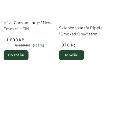
Váza Canyon Large "New
Skleněná karafa Ripple
Smoke" HEIN
"Smoked Grey" ferm
1 890 Kč
LIVING
970 Kč
6 250 Kč
(–69 %)
Do košíku
Do košíku