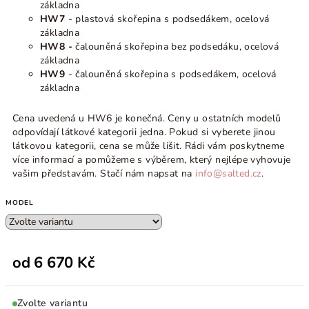
základna
HW7
- plastová skořepina s podsedákem, ocelová
základna
HW8 -
čalouněná skořepina bez podsedáku, ocelová
základna
HW9
- čalouněná skořepina s podsedákem, ocelová
základna
Cena uvedená u HW6 je konečná. Ceny u ostatních modelů
odpovídají látkové kategorii jedna. Pokud si vyberete jinou
látkovou kategorii, cena se může lišit. Rádi vám poskytneme
více informací a pomůžeme s výběrem, který nejlépe vyhovuje
vašim představám. Stačí nám napsat na
info@salted.cz
.
MODEL
od
6 670 Kč
Zvolte variantu