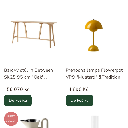
Barový stůl In Between
Přenosná lampa Flowerpot
SK25 95 cm "Oak"
VP9 "Mustard" &Tradition
&Tradition
56 070 Kč
4 890 Kč
Do košíku
Do košíku
BEST
SELLER