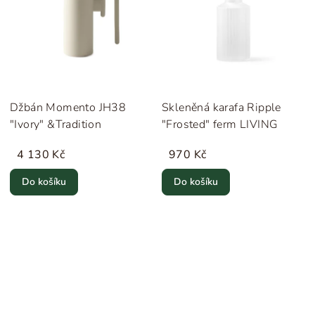
Džbán Momento JH38
Skleněná karafa Ripple
"Ivory" &Tradition
"Frosted" ferm LIVING
4 130 Kč
970 Kč
Do košíku
Do košíku