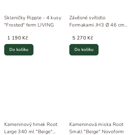
Skleničky Ripple - 4 kusy
Závěsné svítidlo
"Frosted" ferm LIVING
Formakami JH3 Ø 46 cm
"Ivory White" &Tradition
1 190 Kč
5 270 Kč
Do košíku
Do košíku
Kameninový hrnek Root
Kameninová miska Root
Large 340 ml "Beige"
Small "Beige" Novoform