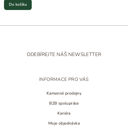
Do košíku
Z
á
ODEBÍREJTE NÁŠ NEWSLETTER
p
a
t
INFORMACE PRO VÁS
í
Kamenné prodejny
B2B spolupráce
Kariéra
Moje objednávka