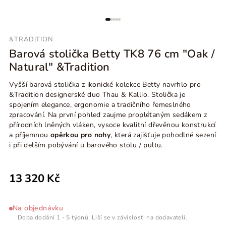
&TRADITION
Barová stolička Betty TK8 76 cm "Oak /
Natural" &Tradition
Vyšší barová stolička z ikonické kolekce Betty navrhlo pro
&Tradition designerské duo Thau & Kallio. Stolička je
spojením elegance, ergonomie a tradičního řemeslného
zpracování. Na první pohled zaujme proplétaným sedákem z
přírodních lněných vláken, vysoce kvalitní dřevěnou konstrukcí
a příjemnou
opěrkou pro nohy
, která zajišťuje pohodlné sezení
i při delším pobývání u barového stolu / pultu.
13 320 Kč
Na objednávku
Doba dodání 1 - 5 týdnů. Liší se v závislosti na dodavateli.