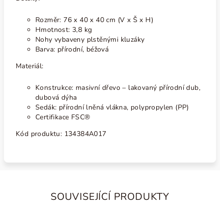
Rozměr: 76 x 40 x 40 cm (V x Š x H)
Hmotnost: 3,8 kg
Nohy vybaveny plstěnými kluzáky
Barva: přírodní, béžová
Materiál:
Konstrukce: masivní dřevo – lakovaný přírodní dub
,
dubová dýha
Sedák: přírodní lněná vlákna, polypropylen (PP)
Certifikace
FSC®
Kód produktu:
134384A017
SOUVISEJÍCÍ PRODUKTY