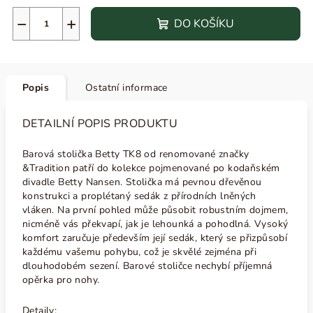
−
+
DO KOŠÍKU
Popis
Ostatní informace
DETAILNÍ POPIS PRODUKTU
Barová stolička Betty TK8 od renomované značky
&Tradition patří do kolekce pojmenované po kodaňském
divadle Betty Nansen. Stolička má pevnou dřevěnou
konstrukci a proplétaný sedák z přírodních lněných
vláken. Na první pohled může působit robustním dojmem,
nicméně vás překvapí, jak je lehounká a pohodlná. Vysoký
komfort zaručuje především její sedák, který se přizpůsobí
každému vašemu pohybu, což je skvělé zejména při
dlouhodobém sezení. Barové stoličce nechybí příjemná
opěrka pro nohy.
Detaily: