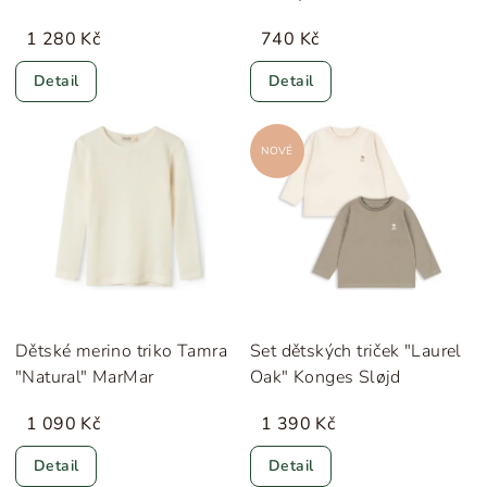
knoflíčky "Muddy" MarMar
1 280 Kč
740 Kč
Detail
Detail
NOVÉ
Dětské merino triko Tamra
Set dětských triček "Laurel
"Natural" MarMar
Oak" Konges Sløjd
1 090 Kč
1 390 Kč
Detail
Detail