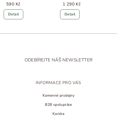
590 Kč
1 290 Kč
Detail
Detail
Z
á
ODEBÍREJTE NÁŠ NEWSLETTER
p
a
t
INFORMACE PRO VÁS
í
Kamenné prodejny
B2B spolupráce
Kariéra