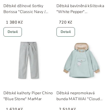
Dětské džínové šortky
Dětská bavlněná kšiltovka
Borissa "Classic Navy /
"White Pepper"
Creme De La Creme"
HUTTEliHUT
1 380 Kč
720 Kč
Liewood
Detail
Detail
Dětské kalhoty Piper Chino
Dětská nepromokavá
"Blue Stone" MarMar
bunda MATWAI "Cloud
Blue" MINI A TURE
1 620 Kč
2 510 Kč