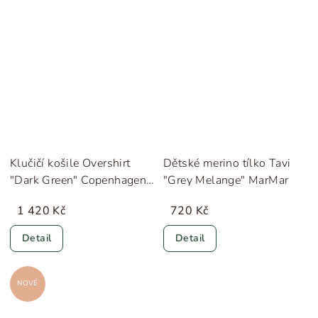
Klučičí košile Overshirt
Dětské merino tílko Tavi
"Dark Green" Copenhagen
"Grey Melange" MarMar
Colors
1 420 Kč
720 Kč
Detail
Detail
NOVÉ