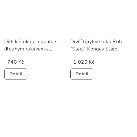
Dětské triko z modalu s
Dívčí třpytivé triko Roli
dlouhým rukávem a
"Sleet" Konges Sløjd
knoflíčky "Rosa" MarMar
740 Kč
1 020 Kč
Detail
Detail