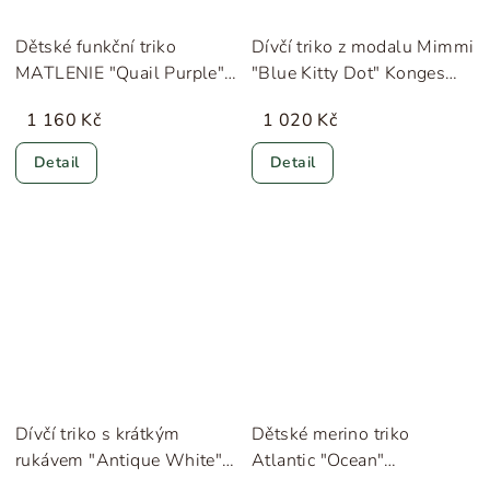
Dětské funkční triko
Dívčí triko z modalu Mimmi
MATLENIE "Quail Purple"
"Blue Kitty Dot" Konges
MINI A TURE
Sløjd
1 160 Kč
1 020 Kč
Detail
Detail
Dívčí triko s krátkým
Dětské merino triko
rukávem "Antique White"
Atlantic "Ocean"
HUTTEliHUT
Minimalisma