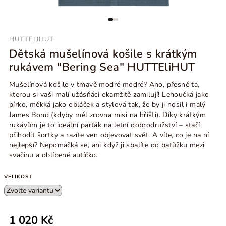
HUTTELIHUT
Dětská mušelínová košile s krátkým
rukávem "Bering Sea" HUTTEliHUT
Mušelínová košile v tmavě modré modré? Ano, přesně ta,
kterou si vaši malí užásňáci okamžitě zamilují! Lehoučká jako
pírko, měkká jako obláček a stylová tak, že by ji nosil i malý
James Bond (kdyby měl zrovna misi na hřišti). Díky krátkým
rukávům je to ideální parťák na letní dobrodružství – stačí
přihodit šortky a razíte ven objevovat svět.
A víte, co je na ní
nejlepší? Nepomačká se, ani když ji sbalíte do batůžku mezi
svačinu a oblíbené autíčko.
VELIKOST
1 020 Kč