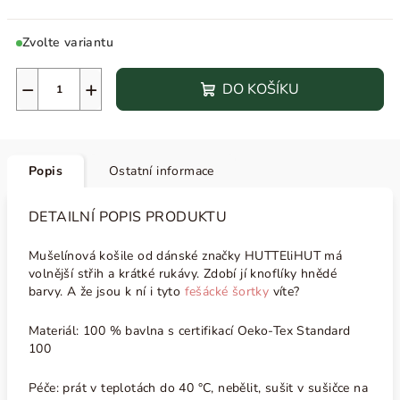
Zvolte variantu
−
+
DO KOŠÍKU
Popis
Ostatní informace
DETAILNÍ POPIS PRODUKTU
Mušelínová košile od dánské značky HUTTEliHUT má
volnější střih a krátké rukávy. Zdobí jí knoflíky hnědé
barvy. A že jsou k ní i tyto
fešácké šortky
víte?
Materiál: 100 % bavlna s certifikací Oeko-Tex Standard
100
Péče: prát v teplotách do 40 °C, nebělit, sušit v sušičce na