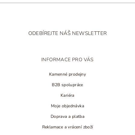
i
s
u
Z
á
ODEBÍREJTE NÁŠ NEWSLETTER
p
a
t
INFORMACE PRO VÁS
í
Kamenné prodejny
B2B spolupráce
Kariéra
Moje objednávka
Doprava a platba
Reklamace a vrácení zboží