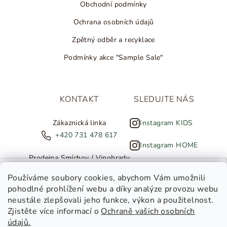
Obchodní podmínky
Ochrana osobních údajů
Zpětný odběr a recyklace
Podmínky akce "Sample Sale"
KONTAKT
SLEDUJTE NÁS
Zákaznická linka
Instagram KIDS
+420 731 478 617
Instagram HOME
Prodejna Smíchov / Vinohrady
+420 607 308 886
NOVINKY ZE SALTED
Používáme soubory cookies
, abychom Vám umožnili
pohodlné prohlížení webu a díky analýze provozu webu
info@salted.cz
neustále zlepšovali jeho funkce, výkon a použitelnost.
Zjistěte více informací o
Ochraně vašich osobních
Toužíte dostávat novinky z
údajů.
Salted Kids