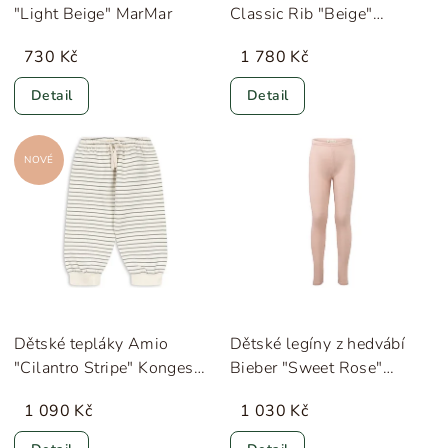
"Light Beige" MarMar
Classic Rib "Beige"
Lillelam
730 Kč
1 780 Kč
Detail
Detail
NOVÉ
Dětské tepláky Amio
Dětské legíny z hedvábí
"Cilantro Stripe" Konges
Bieber "Sweet Rose"
Sløjd
Minimalisma
1 090 Kč
1 030 Kč