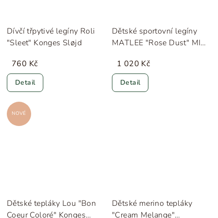
Dívčí třpytivé legíny Roli
Dětské sportovní legíny
"Sleet" Konges Sløjd
MATLEE "Rose Dust" MINI
A TURE
760 Kč
1 020 Kč
Detail
Detail
NOVÉ
Dětské tepláky Lou "Bon
Dětské merino tepláky
Coeur Coloré" Konges
"Cream Melange"