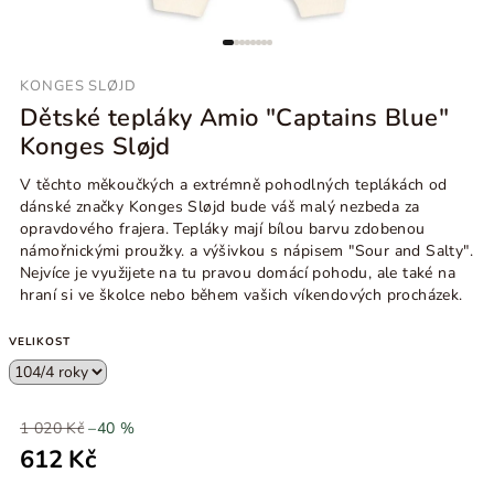
KONGES SLØJD
Dětské tepláky Amio "Captains Blue"
Konges Sløjd
V těchto měkoučkých a extrémně pohodlných teplákách od
dánské značky Konges Sløjd bude váš malý nezbeda za
opravdového frajera. Tepláky mají bílou barvu zdobenou
námořnickými proužky. a výšivkou s nápisem "Sour and Salty".
Nejvíce je využijete na tu pravou domácí pohodu, ale také na
hraní si ve školce nebo během vašich víkendových procházek.
VELIKOST
1 020 Kč
–40 %
612 Kč