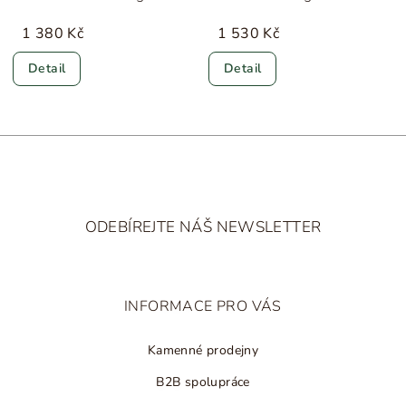
Sløjd
Copenhagen Colors
1 380 Kč
1 530 Kč
Detail
Detail
Z
á
ODEBÍREJTE NÁŠ NEWSLETTER
p
a
t
INFORMACE PRO VÁS
í
Kamenné prodejny
B2B spolupráce