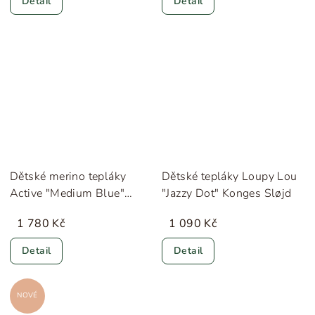
Detail
Detail
Dětské merino tepláky
Dětské tepláky Loupy Lou
Active "Medium Blue"
"Jazzy Dot" Konges Sløjd
Lillelam
1 780 Kč
1 090 Kč
Detail
Detail
NOVÉ