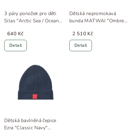
3 páry ponožek pro děti
Dětská nepromokavá
Silas "Arctic Sea / Ocean
bunda MATWAI "Ombre
View" Liewood
Blue" MINI A TURE
640 Kč
2 510 Kč
Detail
Detail
Dětská bavlněná čepice
Ezra "Classic Navy"
Liewood