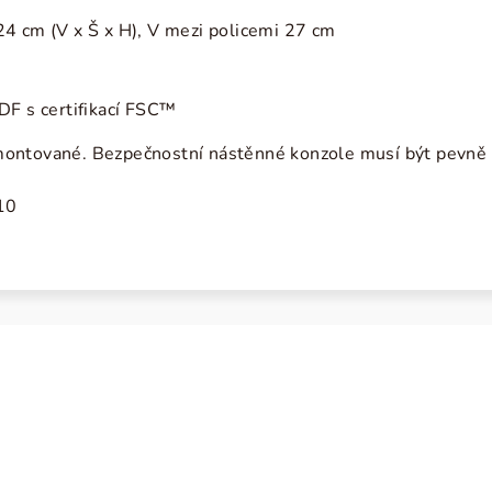
4 cm (V x Š x H), V mezi policemi 27 cm
DF s certifikací FSC™
ontované. Bezpečnostní nástěnné konzole musí být pevně i
10