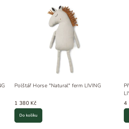
ING
Polštář Horse "Natural" ferm LIVING
P
L
1 380 Kč
4
Do košíku