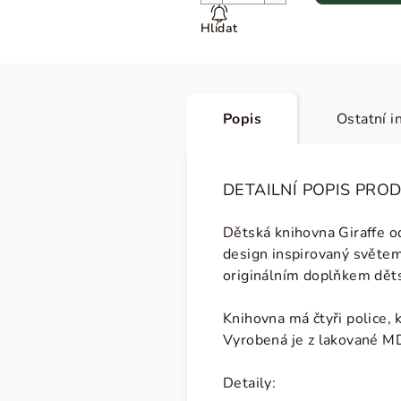
Hlídat
Popis
Ostatní i
DETAILNÍ POPIS PRO
Dětská knihovna Giraffe o
design inspirovaný světem 
originálním doplňkem dět
Knihovna má čtyři police, 
V
yrobená je z lakované M
Detaily: