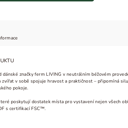
nformace
DUKTU
d dánské značky ferm LIVING v neutrálním béžovém provedení
zvířat v sobě spojuje hravost a praktičnost – připomíná silue
ského pokoje.
které poskytují dostatek místa pro vystavení nejen všech ob
DF s certifikací FSC™.