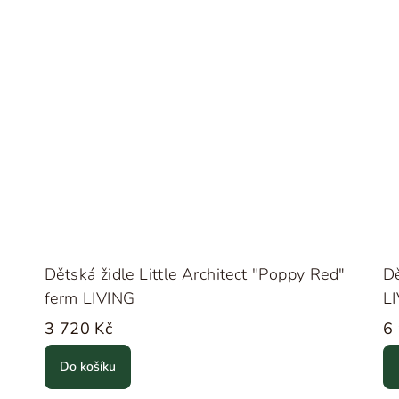
Dětská židle Little Architect "Poppy Red"
Dě
ferm LIVING
L
3 720 Kč
6
Do košíku