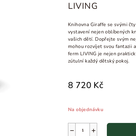
LIVING
Knihovna Giraffe se svými čty
vystavení nejen oblíbených kn
vašich dětí. Dopřejte svým ne
mohou rozvíjet svou fantazii 
ferm LIVING je nejen praktic
zútulní každý dětský pokoj.
8 720 Kč
Na objednávku
−
+