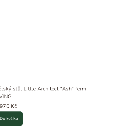
tský stůl Little Architect "Ash" ferm
IVING
 970 Kč
Do košíku