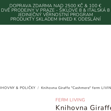
DOPRAVA ZDARMA NAD 2500 KČ & 100 €
DVĚ PRODEJNY V PRAZE - ŠIKLOVÉ 8 & ITALSKÁ 8
JEDINEČNÝ VĚRNOSTNÍ PROGRAM
PRODUKTY SKLADEM IHNED K ODESLÁNÍ
IHOVNY & POLIČKY
/
Knihovna Giraffe "Cashmere" ferm LIVI
FERM LIVING
Knihovna Giraf