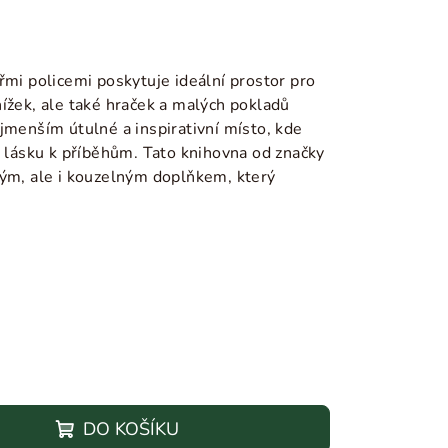
řmi policemi poskytuje ideální prostor pro
ížek, ale také hraček a malých pokladů
jmenším útulné a inspirativní místo, kde
a lásku k příběhům. Tato knihovna od značky
kým, ale i kouzelným doplňkem, který
DO KOŠÍKU