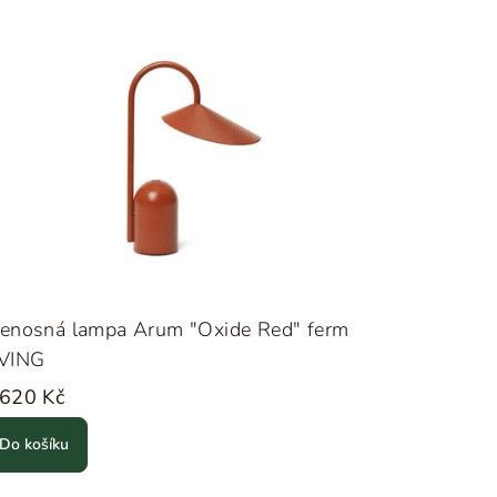
řenosná lampa Arum "Oxide Red" ferm
IVING
 620 Kč
Do košíku