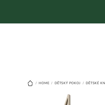
Přejít
na
obsah
CZK
/
HOME
/
DĚTSKÝ POKOJ
/
DĚTSKÉ KN
Domů