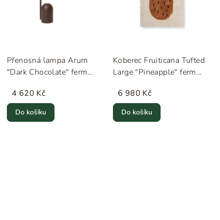
Přenosná lampa Arum
Koberec Fruiticana Tufted
"Dark Chocolate" ferm
Large "Pineapple" ferm
LIVING
LIVING
4 620 Kč
6 980 Kč
Do košíku
Do košíku