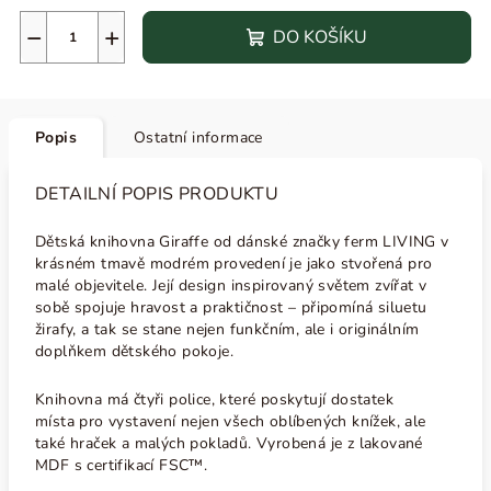
−
+
DO KOŠÍKU
Popis
Ostatní informace
DETAILNÍ POPIS PRODUKTU
Dětská knihovna Giraffe od dánské značky ferm LIVING v
krásném tmavě modrém provedení je jako stvořená pro
malé objevitele. Její design inspirovaný světem zvířat v
sobě spojuje hravost a praktičnost – připomíná siluetu
žirafy, a tak se stane nejen funkčním, ale i originálním
doplňkem dětského pokoje.
Knihovna má čtyři police, které poskytují dostatek
místa pro vystavení nejen všech oblíbených knížek, ale
také hraček a malých pokladů. V
yrobená je z lakované
MDF s certifikací FSC™.