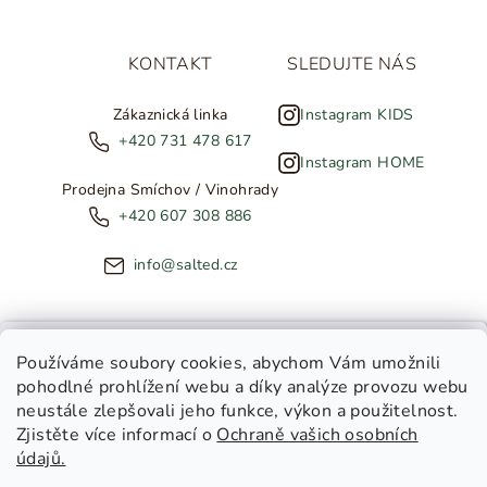
KONTAKT
SLEDUJTE NÁS
Zákaznická linka
Instagram KIDS
+420 731 478 617
Instagram HOME
Prodejna Smíchov / Vinohrady
+420 607 308 886
info@salted.cz
NOVINKY ZE SALTED
Používáme soubory cookies
, abychom Vám umožnili
pohodlné prohlížení webu a díky analýze provozu webu
Copyright 2026
SALTED
. Všechna práva vyhrazena.
Upravit
neustále zlepšovali jeho funkce, výkon a použitelnost.
nastavení cookies
Zjistěte více informací o
Ochraně vašich osobních
Toužíte dostávat novinky z
údajů.
Salted Kids
Vytvořil Shoptet
|
Tomáš Gánoci