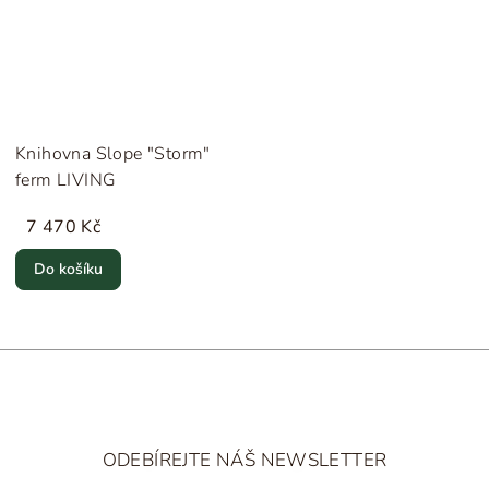
Knihovna Slope "Storm"
ferm LIVING
7 470 Kč
Do košíku
Z
á
ODEBÍREJTE NÁŠ NEWSLETTER
p