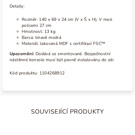
Detaily:
Rozměr: 140 x 69 x 24 cm (V x Š x H), V mezi
policemi 27 cm
Hmotnost: 13 kg
Barva: tmavě modrá
Materiál: lakovaná MDF s certifikací FSC™
Upozornění:
Dodává se smontované. Bezpečnostní
nástěnné konzole musí být pevně instalovány do zdi.
Kód produktu:
1104268912
SOUVISEJÍCÍ PRODUKTY