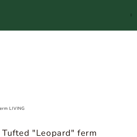
Hledat
Přihlášení
Náku
koší
ferm LIVING
 Tufted "Leopard" ferm