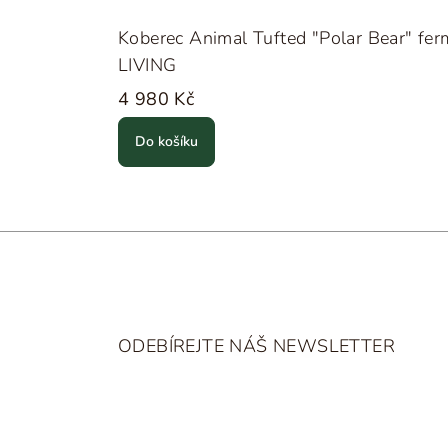
Koberec Animal Tufted "Polar Bear" fer
LIVING
4 980 Kč
Do košíku
Z
á
ODEBÍREJTE NÁŠ NEWSLETTER
p
a