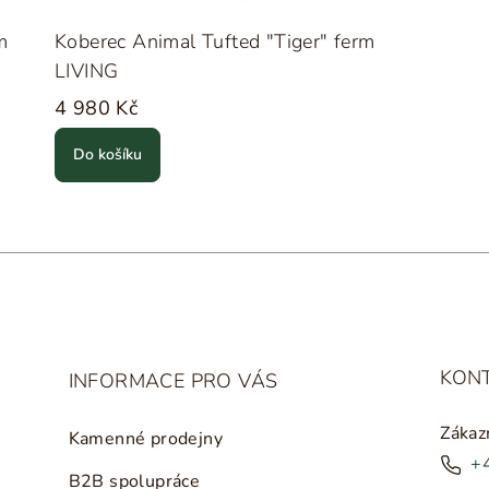
m
Koberec Animal Tufted "Tiger" ferm
LIVING
4 980 Kč
Do košíku
KON
INFORMACE PRO VÁS
Zákaz
Kamenné prodejny
+
B2B spolupráce