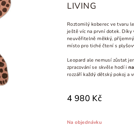
LIVING
Roztomilý koberec ve tvaru le
ještě víc na první dotek. Díky
neuvěřitelně měkký, příjemný 
místo pro tiché čtení s plyš
Leopard ale nemusí zůstat je
zpracování se skvěle hodí i
na
rozzáří každý dětský pokoj a 
4 980 Kč
Na objednávku