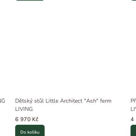
ING
Dětský stůl Little Architect "Ash" ferm
P
LIVING
L
6 970 Kč
4
Do košíku