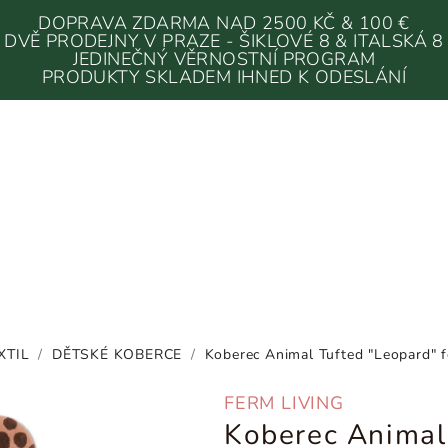
DOPRAVA ZDARMA NAD 2500 KČ & 100 €
DVĚ PRODEJNY V PRAZE - ŠIKLOVÉ 8 & ITALSKÁ 8
JEDINEČNÝ VĚRNOSTNÍ PROGRAM
PRODUKTY SKLADEM IHNED K ODESLÁNÍ
XTIL
/
DĚTSKÉ KOBERCE
/
Koberec Animal Tufted "Leopard" 
FERM LIVING
Koberec Animal