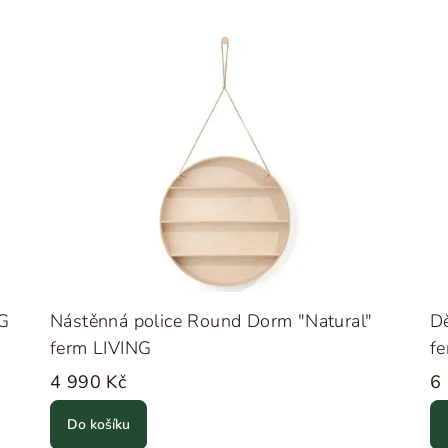
NG
Nástěnná police Round Dorm "Natural"
Dě
ferm LIVING
f
4 990 Kč
6
Do košíku