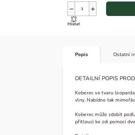
−
+
Hlídat
Popis
Ostatní i
DETAILNÍ POPIS PRO
Koberec ve tvaru leoparda
vlny. Nabídne tak mimořá
Koberec může zdobit podla
přitlouci ke zdi pomocí dv