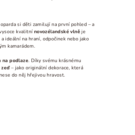
oparda si děti zamilují na první pohled – a
 vysoce kvalitní
novozélandské vlně
je
a ideální na hraní, odpočinek nebo jako
ovým kamarádem.
n
na podlaze
. Díky svému krásnému
 zeď
– jako originální dekorace, která
vnese do něj hřejivou hravost.