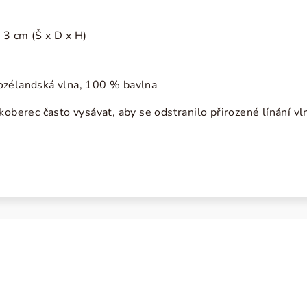
3 cm (Š x D x H)
ozélandská vlna, 100 % bavlna
koberec často vysávat, aby se odstranilo přirozené línání vl