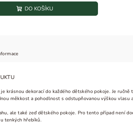
DO KOŠÍKU
nformace
DUKTU
 je krásnou dekorací do každého dětského pokoje. J
e ručně 
dnou měkkost a pohodlnost s odstupňovanou výškou vlasu a
hu, ale také zeď dětského pokoje. Pro tento případ není d
ou tenkých hřebíků.