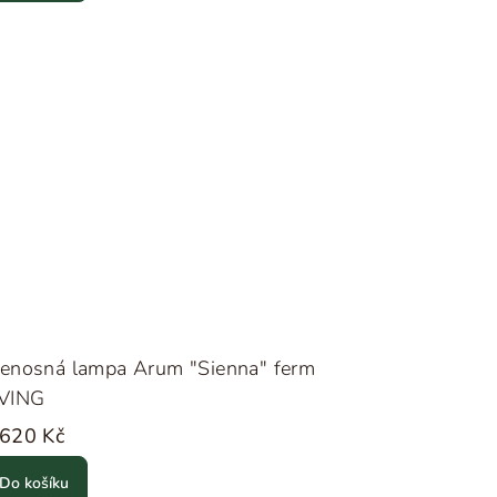
řenosná lampa Arum "Sienna" ferm
IVING
 620 Kč
Do košíku