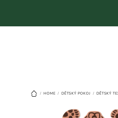
Přejít
na
obsah
CZK
/
HOME
/
DĚTSKÝ POKOJ
/
DĚTSKÝ TE
Domů