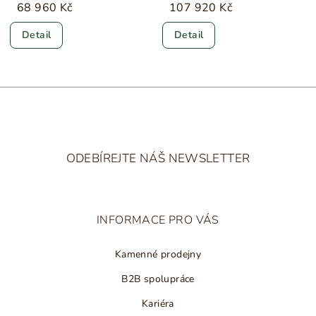
68 960 Kč
107 920 Kč
Detail
Detail
Z
á
ODEBÍREJTE NÁŠ NEWSLETTER
p
a
t
INFORMACE PRO VÁS
í
Kamenné prodejny
B2B spolupráce
Kariéra