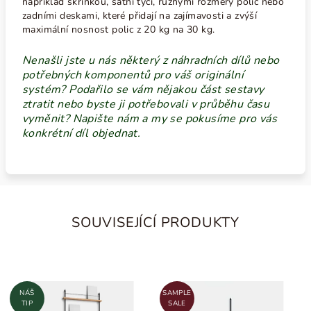
například skříňkou, šatní tyčí, různými rozměry polic nebo
zadními deskami, které přidají na zajímavosti a zvýší
maximální nosnost polic z 20 kg na 30 kg.
Nenašli jste u nás některý z náhradních dílů nebo
potřebných komponentů pro váš originální
systém? Podařilo se vám nějakou část sestavy
ztratit nebo byste ji potřebovali v průběhu času
vyměnit? Napište nám a my se pokusíme pro vás
konkrétní díl objednat.
SOUVISEJÍCÍ PRODUKTY
NÁŠ
SAMPLE
TIP
SALE