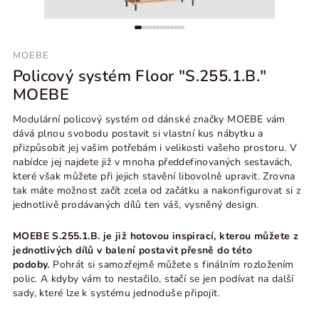
MOEBE
Policový systém Floor "S.255.1.B."
MOEBE
Modulární policový systém od dánské značky MOEBE vám
dává plnou svobodu postavit si vlastní kus nábytku a
přizpůsobit jej vašim potřebám i velikosti vašeho prostoru. V
nabídce jej najdete již v mnoha předdefinovaných sestavách,
které však můžete při jejich stavění libovolně upravit. Zrovna
tak máte možnost začít zcela od začátku a nakonfigurovat si z
jednotlivě prodávaných dílů ten váš, vysněný design.
MOEBE S.255.1.B
. je již hotovou inspirací, kterou můžete z
jednotlivých dílů v balení postavit přesně do této
podoby.
Pohrát si samozřejmě můžete s finálním rozložením
polic. A kdyby vám to nestačilo, stačí se jen podívat na další
sady, které lze k systému jednoduše připojit.