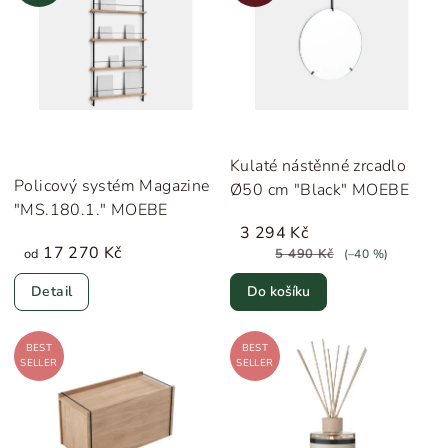
Kulaté nástěnné zrcadlo
Policový systém Magazine
Ø50 cm "Black" MOEBE
"MS.180.1." MOEBE
3 294 Kč
17 270 Kč
od
5 490 Kč
(–40 %)
Detail
Do košíku
BEST
BEST
SELLER
SELLER