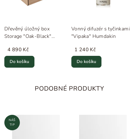
Dřevěný úložný box
Vonný difuzér s tyčinkami
Storage "Oak-Black"
"Vipaka" Humdakin
MOEBE
4 890 Kč
1 240 Kč
Do košíku
Do košíku
PODOBNÉ PRODUKTY
NÁŠ
TIP