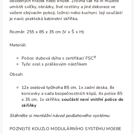
oblíbených hraček nebo knížek. Zrovna tak na ni můžete
umístit svíčky, obrázky, živé rostliny a jiné dekorace ve
vašem obývacím pokoji, ložnici nebo kuchyni. Její součástí
je navíc praktická kabinetní skříňka.
Rozměr: 255 x 85 x 35 cm (V x Š x H)
Materiál:
®
Police: dubová dýha s certifikací FSC
Tyče: ocel s práškovým nástřikem
Obsah:
12x ocelová tyč/noha 85 cm
, 1x zadní deska, 8x
koncovky a sada bezpečnostních klipů, 4x police 85
x 35 cm, 1x skříňka;
součástí není vnitřní police do
skříňky
Stáhněte si montážní návod podlahového systému.
POZNEJTE KOUZLO MODULÁRNÍHO SYSTÉMU MOEBE