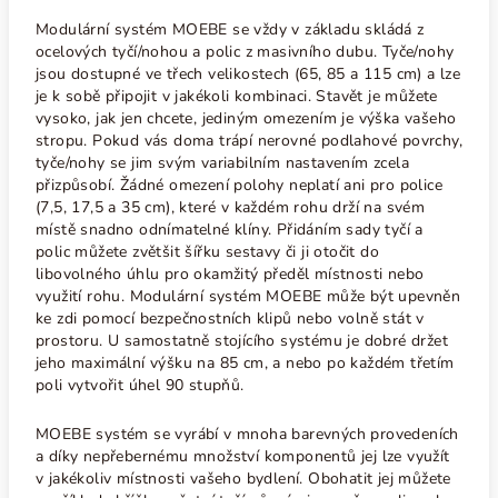
Modulární systém MOEBE se vždy v základu skládá z
ocelových tyčí/nohou a polic z masivního dubu. Tyče/nohy
jsou dostupné ve třech velikostech (65, 85 a 115 cm) a lze
je k sobě připojit v jakékoli kombinaci. Stavět je můžete
vysoko, jak jen chcete, jediným omezením je výška vašeho
stropu. Pokud vás doma trápí nerovné podlahové povrchy,
tyče/nohy se jim svým variabilním nastavením zcela
přizpůsobí. Žádné omezení polohy neplatí ani pro police
(7,5, 17,5 a 35 cm), které v každém rohu drží na svém
místě snadno odnímatelné klíny. Přidáním sady tyčí a
polic můžete zvětšit šířku sestavy či ji otočit do
libovolného úhlu pro okamžitý předěl místnosti nebo
využití rohu. Modulární systém MOEBE může být upevněn
ke zdi pomocí bezpečnostních klipů nebo volně stát v
prostoru. U samostatně stojícího systému je dobré držet
jeho maximální výšku na 85 cm, a nebo p
o každém třetím
poli vytvořit úhel 90 stupňů.
MOEBE systém se vyrábí v mnoha barevných provedeních
a díky nepřebernému množství komponentů jej lze využít
v jakékoliv místnosti vašeho bydlení. Obohatit jej můžete