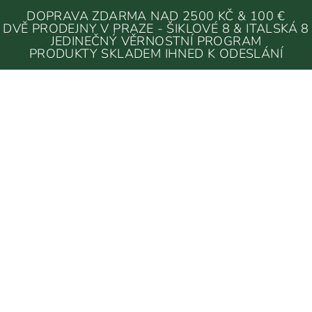
DOPRAVA ZDARMA NAD 2500 KČ & 100 €
DVĚ PRODEJNY V PRAZE - ŠIKLOVÉ 8 & ITALSKÁ 8
JEDINEČNÝ VĚRNOSTNÍ PROGRAM
PRODUKTY SKLADEM IHNED K ODESLÁNÍ
LICOVÉ SYSTÉMY
/
POLICOVÝ SYSTÉM MOEBE
POLICOVÝ SYSTÉM MOEBE