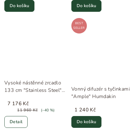
Do košíku
Do košíku
BEST
SELLER
Vysoké nástěnné zrcadlo
Vonný difuzér s tyčinkami
133 cm "Stainless Steel"
"Ample" Humdakin
MOEBE
7 176 Kč
1 240 Kč
11 960 Kč
(–40 %)
Detail
Do košíku