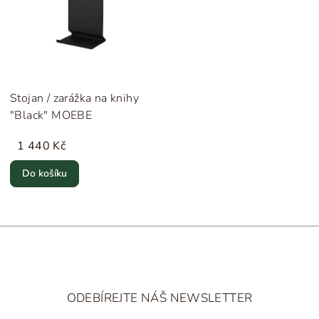
Stojan / zarážka na knihy
"Black" MOEBE
1 440 Kč
Do košíku
Z
á
ODEBÍREJTE NÁŠ NEWSLETTER
p