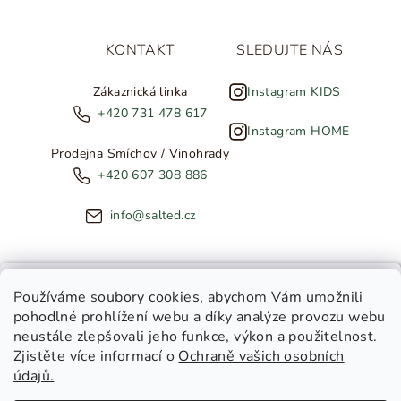
KONTAKT
SLEDUJTE NÁS
Zákaznická linka
Instagram KIDS
+420 731 478 617
Instagram HOME
Prodejna Smíchov / Vinohrady
+420 607 308 886
info@salted.cz
NOVINKY ZE SALTED
Používáme soubory cookies
, abychom Vám umožnili
pohodlné prohlížení webu a díky analýze provozu webu
Copyright 2026
SALTED
. Všechna práva vyhrazena.
Upravit
neustále zlepšovali jeho funkce, výkon a použitelnost.
nastavení cookies
Zjistěte více informací o
Ochraně vašich osobních
Toužíte dostávat novinky z
údajů.
Salted Kids
Vytvořil Shoptet
|
Tomáš Gánoci