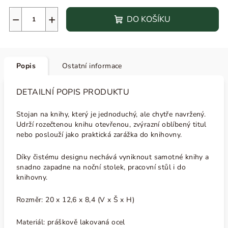
−
+
DO KOŠÍKU
Popis
Ostatní informace
DETAILNÍ POPIS PRODUKTU
Stojan na knihy, který je jednoduchý, ale chytře navržený.
Udrží rozečtenou knihu otevřenou, zvýrazní oblíbený titul
nebo poslouží jako praktická zarážka do knihovny.
Díky čistému designu nechává vyniknout samotné knihy a
snadno zapadne na noční stolek, pracovní stůl i do
knihovny.
Rozměr: 20 x 12,6 x 8,4 (V x Š x H)
Materiál: práškově lakovaná ocel