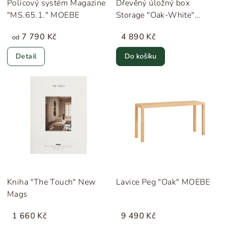
Policový systém Magazine
Dřevěný úložný box
"MS.65.1." MOEBE
Storage "Oak-White"
MOEBE
7 790 Kč
4 890 Kč
od
Detail
Do košíku
Kniha "The Touch" New
Lavice Peg "Oak" MOEBE
Mags
1 660 Kč
9 490 Kč